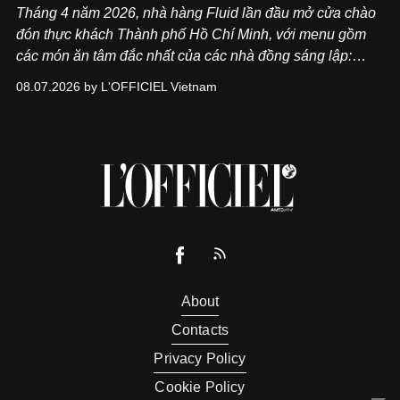
Tháng 4 năm 2026, nhà hàng Fluid lần đầu mở cửa chào
đón thực khách Thành phố Hồ Chí Minh, với menu gồm
các món ăn tâm đắc nhất của các nhà đồng sáng lập:
Giám đốc sáng tạo Ben Phạm và chef Thạch Tạ. Những
08.07.2026 by L'OFFICIEL Vietnam
món ăn đa dạng từ Á đến Âu nhanh chóng được yêu thích
nhờ cảm giác ngon miệng, thoải mái và cả khả năng
mang đến niềm vui cho thực khách.
About
Contacts
Privacy Policy
Cookie Policy