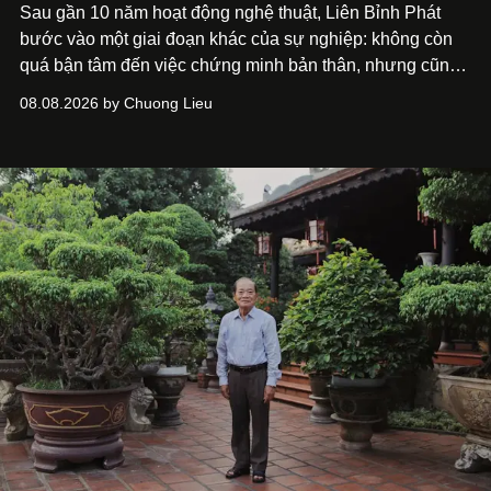
Sau gần 10 năm hoạt động nghệ thuật, Liên Bỉnh Phát
bước vào một giai đoạn khác của sự nghiệp: không còn
quá bận tâm đến việc chứng minh bản thân, nhưng cũng
chưa bao giờ thôi khao khát được làm nghề. Từ hai bộ
08.08.2026 by Chuong Lieu
phim điện ảnh trong nửa đầu 2026 đến hành trình trở lại
với
Running Man Vietnam
, nam diễn viên nhìn công việc
bằng một tâm thế điềm tĩnh hơn. Anh tiếp tục học hỏi, trau
dồi và chờ đợi những vai diễn đủ sức đưa mình đến
những vùng đất mới. Ở tuổi ngoài 30, điều anh theo đuổi
không phải những đích đến quá lớn, mà là khả năng luôn
tiến về phía trước.