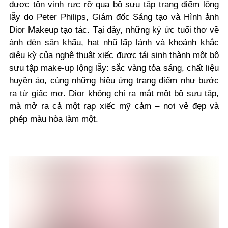
được tôn vinh rực rỡ qua bộ sưu tập trang điểm lộng
lẫy do Peter Philips, Giám đốc Sáng tạo và Hình ảnh
Dior Makeup tạo tác. Tại đây, những ký ức tuổi thơ về
ánh đèn sân khấu, hạt nhũ lấp lánh và khoảnh khắc
diệu kỳ của nghệ thuật xiếc được tái sinh thành một bộ
sưu tập make-up lộng lẫy: sắc vàng tỏa sáng, chất liệu
huyền ảo, cùng những hiệu ứng trang điểm như bước
ra từ giấc mơ. Dior không chỉ ra mắt một bộ sưu tập,
mà mở ra cả một rạp xiếc mỹ cảm – nơi vẻ đẹp và
phép màu hòa làm một.