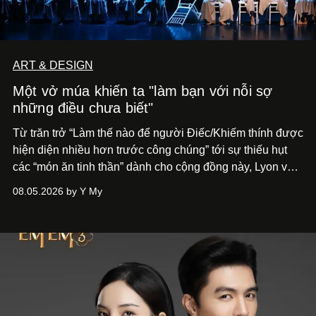
ART & DESIGN
Một vở múa khiến ta "làm bạn với nỗi sợ
những điều chưa biết"
Từ trăn trở “Làm thế nào để người Điếc/Khiếm thính được
hiện diện nhiều hơn trước công chúng” tới
sự thiếu hụt
các “món ăn tinh thần” dành cho cộng đồng này, Lyon và
Phương đã quyết tâm biến ý tưởng công diễn một tác
08.05.2026 by Y My
phẩm múa đương đại thành hiện thực, mang tên Lắng
Nghe Điểm Chạm.