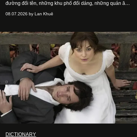
đường đổi tên, những khu phố đổi dáng, những quán ăn
mở ra rồi biến mất chỉ sau vài mùa mưa. Người ta luôn
08.07.2026 by Lan Khuê
nói về cái mới, về xu hướng tiếp theo, về những điều
đáng để trải nghiệm trước khi chúng trở nên lỗi thời.
DICTIONARY