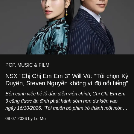
POP, MUSIC & FILM
NSX “Chị Chị Em Em 3" Will Vũ: “Tôi chọn Kỳ
Duyên, Steven Nguyễn không vì độ nổi tiếng”
Bên cạnh việc hé lộ dàn diễn viên chính,
Chị Chị Em Em
3
cũng được ấn định phát hành sớm hơn dự kiến vào
ngày 16/10/2026. “Tôi muốn bộ phim trở thành một món
quà, đồng thời thể hiện sự trân trọng và tôn vinh phụ nữ
08.07.2026 by Lo Mo
Việt Nam”, NSX Will Vũ cho biết.