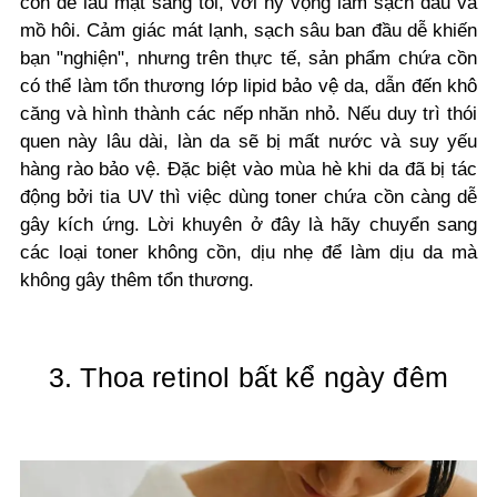
cồn để lau mặt sáng tối, với hy vọng làm sạch dầu và
mồ hôi. Cảm giác mát lạnh, sạch sâu ban đầu dễ khiến
bạn "nghiện", nhưng trên thực tế, sản phẩm chứa cồn
có thể làm tổn thương lớp lipid bảo vệ da, dẫn đến khô
căng và hình thành các nếp nhăn nhỏ. Nếu duy trì thói
quen này lâu dài, làn da sẽ bị mất nước và suy yếu
hàng rào bảo vệ. Đặc biệt vào mùa hè khi da đã bị tác
động bởi tia UV thì việc dùng toner chứa cồn càng dễ
gây kích ứng. Lời khuyên ở đây là hãy chuyển sang
các loại toner không cồn, dịu nhẹ để làm dịu da mà
không gây thêm tổn thương.
3. Thoa retinol bất kể ngày đêm