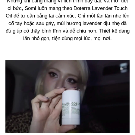
Những khi căng thẳng vì lịch trình dày đặc và thời tiết
oi bức, Somi luôn mang theo Doterra Lavender Touch
Oil để tự cân bằng lại cảm xúc. Chỉ một lần lăn nhẹ lên
cổ tay hoặc sau gáy, mùi hương lavender dịu nhẹ đã
đủ giúp cô thấy bình tĩnh và dễ chịu hơn. Thiết kế dạng
lăn nhỏ gọn, tiện dùng mọi lúc, mọi nơi.