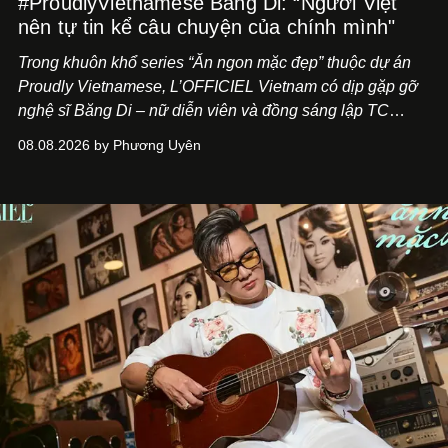
#ProudlyVietnamese Băng Di: “Người Việt
nên tự tin kể câu chuyện của chính mình"
Trong khuôn khổ series “Ăn ngon mặc đẹp” thuộc dự án
Proudly Vietnamese, L’OFFICIEL Vietnam có dịp gặp gỡ
nghệ sĩ Băng Di – nữ diễn viên và đồng sáng lập TC
ASIA, đơn vị đứng sau các thương hiệu BÀ BAR, MOTLY
08.08.2026 by Phương Uyên
Kitchen Bar và SALEM tại TP.HCM.