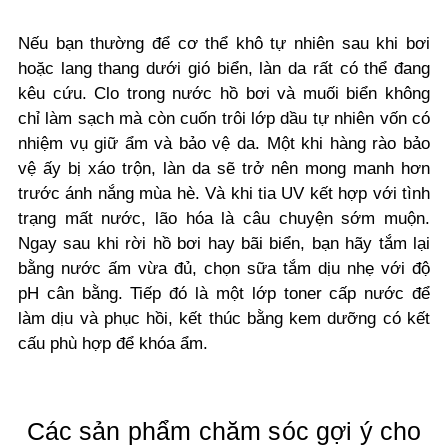
Nếu bạn thường để cơ thể khô tự nhiên sau khi bơi
hoặc lang thang dưới gió biển, làn da rất có thể đang
kêu cứu. Clo trong nước hồ bơi và muối biển không
chỉ làm sạch mà còn cuốn trôi lớp dầu tự nhiên vốn có
nhiệm vụ giữ ẩm và bảo vệ da. Một khi hàng rào bảo
vệ ấy bị xáo trộn, làn da sẽ trở nên mong manh hơn
trước ánh nắng mùa hè. Và khi tia UV kết hợp với tình
trạng mất nước, lão hóa là câu chuyện sớm muộn.
Ngay sau khi rời hồ bơi hay bãi biển, bạn hãy tắm lại
bằng nước ấm vừa đủ, chọn sữa tắm dịu nhẹ với độ
pH cân bằng. Tiếp đó là một lớp toner cấp nước để
làm dịu và phục hồi, kết thúc bằng kem dưỡng có kết
cấu phù hợp để khóa ẩm.
Các sản phẩm chăm sóc gợi ý cho