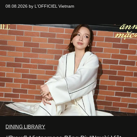
Giám đốc sáng tạo Ben Phạm và chef Thạch Tạ. Những
08.08.2026 by L'OFFICIEL Vietnam
món ăn đa dạng từ Á đến Âu nhanh chóng được yêu thích
nhờ cảm giác ngon miệng, thoải mái và cả khả năng
mang đến niềm vui cho thực khách.
DINING LIBRARY