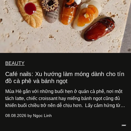
BEAUTY
Café nails: Xu hướng làm móng dành cho tín
đồ cà phê và bánh ngọt
Mùa Hè gắn với những buổi hẹn ở quán cà phê, nơi một
tách latte, chiếc croissant hay miếng bánh ngọt cũng đủ
khiến buổi chiều trở nên dễ chịu hơn.
Lấy cảm hứng từ
cà phê, bánh nướng và các món tráng miệng, café nails
08.08.2026 by Ngọc Linh
sử dụng bảng màu nâu sữa, kem, trắng ngà cùng những
chi tiết đắp nổi để tái hiện không gian quen thuộc của