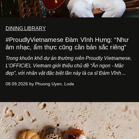
DINING LIBRARY
#ProudlyVietnamese Đàm Vĩnh Hưng: “Như
âm nhạc, ẩm thực cũng cần bản sắc riêng”
Trong khuôn khổ dự án thường niên Proudly Vietnamese,
L’OFFICIEL Vietnam giới thiệu chủ đề “Ăn ngon - Mặc
đẹp”, với nhân vật đặc biệt lần này là ca sĩ Đàm Vĩnh
Hưng. Đầu năm 2026, anh chính thức khai trương Tiệm
08.09.2026 by Phuong Uyen, Lode
Cà Phê Cà Pháo mang dấu ấn Indochine hoài niệm, thu
hút nhiều thực khách ghé thăm.