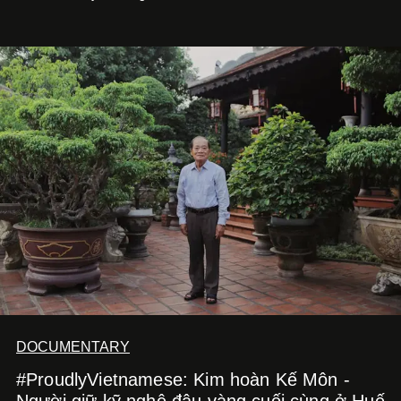
phim điện ảnh trong nửa đầu 2026 đến hành trình trở lại
với
Running Man Vietnam
, nam diễn viên nhìn công việc
bằng một tâm thế điềm tĩnh hơn. Anh tiếp tục học hỏi, trau
dồi và chờ đợi những vai diễn đủ sức đưa mình đến
những vùng đất mới. Ở tuổi ngoài 30, điều anh theo đuổi
không phải những đích đến quá lớn, mà là khả năng luôn
tiến về phía trước.
DOCUMENTARY
#ProudlyVietnamese: Kim hoàn Kế Môn -