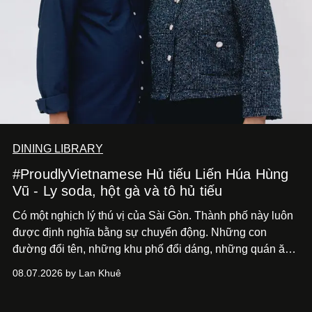
DINING LIBRARY
#ProudlyVietnamese Hủ tiếu Liến Húa Hùng
Vũ - Ly soda, hột gà và tô hủ tiếu
Có một nghịch lý thú vị của Sài Gòn. Thành phố này luôn
được định nghĩa bằng sự chuyển động. Những con
đường đổi tên, những khu phố đổi dáng, những quán ăn
mở ra rồi biến mất chỉ sau vài mùa mưa. Người ta luôn
08.07.2026 by Lan Khuê
nói về cái mới, về xu hướng tiếp theo, về những điều
đáng để trải nghiệm trước khi chúng trở nên lỗi thời.