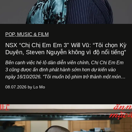
POP, MUSIC & FILM
NSX “Chị Chị Em Em 3" Will Vũ: “Tôi chọn Kỳ
Duyên, Steven Nguyễn không vì độ nổi tiếng”
Bên cạnh việc hé lộ dàn diễn viên chính,
Chị Chị Em Em
3
cũng được ấn định phát hành sớm hơn dự kiến vào
ngày 16/10/2026. “Tôi muốn bộ phim trở thành một món
quà, đồng thời thể hiện sự trân trọng và tôn vinh phụ nữ
08.07.2026 by Lo Mo
Việt Nam”, NSX Will Vũ cho biết.