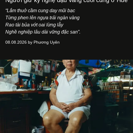
Người giữ kỹ nghệ đậu vàng cuối cùng ở Huế
“Lắm thuở cầm cung day mũi bạc
Từng phen lên ngựa trải ngàn vàng
Rao tài bủa vớt oai lừng lẫy
Nghề nghiệp lâu dài vững đặc san”.
08.08.2026 by Phương Uyên