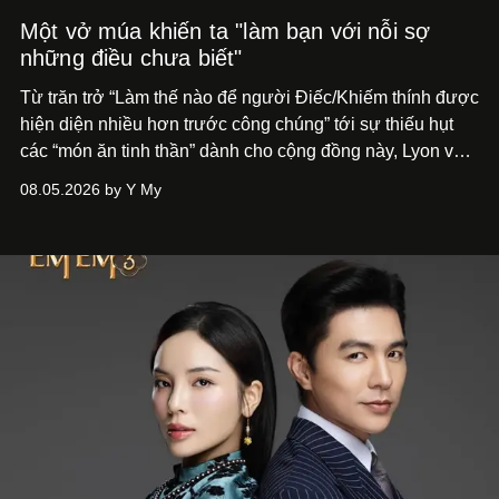
Một vở múa khiến ta "làm bạn với nỗi sợ
những điều chưa biết"
Từ trăn trở “Làm thế nào để người Điếc/Khiếm thính được
hiện diện nhiều hơn trước công chúng” tới
sự thiếu hụt
các “món ăn tinh thần” dành cho cộng đồng này, Lyon và
Phương đã quyết tâm biến ý tưởng công diễn một tác
08.05.2026 by Y My
phẩm múa đương đại thành hiện thực, mang tên Lắng
Nghe Điểm Chạm.