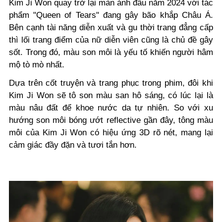
Kim Ji Won quay trở lại màn ảnh đầu năm 2024 với tác
phẩm "Queen of Tears" đang gây bão khắp Châu Á.
Bên cạnh tài năng diễn xuất và gu thời trang đẳng cấp
thì lối trang điểm của nữ diễn viên cũng là chủ đề gây
sốt. Trong đó, màu son môi là yếu tố khiến người hâm
mộ tò mò nhất.
Dựa trên cốt truyện và trang phục trong phim,
đôi khi
Kim Ji Won sẽ tô son màu san hô sáng, có lúc lại là
màu nâu đất
để khoe nước da tự nhiên.
So với xu
hướng son môi bóng ướt reflective gần đây, tông màu
môi của Kim Ji Won có hiệu ứng 3D rõ nét, mang lại
cảm giác đầy đặn và tươi tắn hơn.