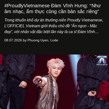
#ProudlyVietnamese Đàm Vĩnh Hưng: “Như
âm nhạc, ẩm thực cũng cần bản sắc riêng”
Trong khuôn khổ dự án thường niên Proudly Vietnamese,
L’OFFICIEL Vietnam giới thiệu chủ đề “Ăn ngon - Mặc
đẹp”, với nhân vật đặc biệt lần này là ca sĩ Đàm Vĩnh
Hưng. Đầu năm 2026, anh chính thức khai trương Tiệm
08.07.2026 by Phuong Uyen, Lode
Cà Phê Cà Pháo mang dấu ấn Indochine hoài niệm, thu
hút nhiều thực khách ghé thăm.