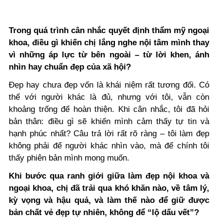
Trong quá trình cân nhắc quyết định thẩm mỹ ngoại
khoa, điều gì khiến chị lắng nghe nội tâm mình thay
vì những áp lực từ bên ngoài – từ lời khen, ánh
nhìn hay chuẩn đẹp của xã hội?
Đẹp hay chưa đẹp vốn là khái niệm rất tương đối. Có
thể với người khác là đủ, nhưng với tôi, vẫn còn
khoảng trống để hoàn thiện. Khi cân nhắc, tôi đã hỏi
bản thân: điều gì sẽ khiến mình cảm thấy tự tin và
hạnh phúc nhất? Câu trả lời rất rõ ràng – tôi làm đẹp
không phải để người khác nhìn vào, mà để chính tôi
thấy phiên bản mình mong muốn.
Khi bước qua ranh giới giữa làm đẹp nội khoa và
ngoại khoa, chị đã trải qua khó khăn nào, về tâm lý,
kỳ vọng và hậu quả, và làm thế nào để giữ được
bản chất vẻ đẹp tự nhiên, không để “lộ dấu vết”?