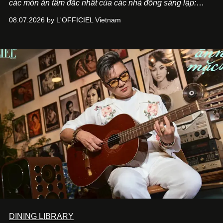
các món ăn tâm đắc nhất của các nhà đồng sáng lập:
Giám đốc sáng tạo Ben Phạm và chef Thạch Tạ. Những
08.07.2026 by L'OFFICIEL Vietnam
món ăn đa dạng từ Á đến Âu nhanh chóng được yêu thích
nhờ cảm giác ngon miệng, thoải mái và cả khả năng
mang đến niềm vui cho thực khách.
DINING LIBRARY