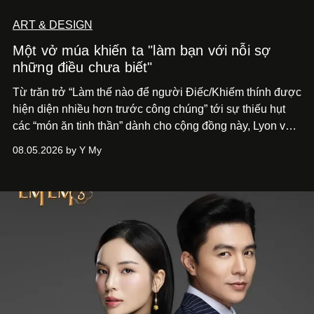
ART & DESIGN
Một vở múa khiến ta "làm bạn với nỗi sợ
những điều chưa biết"
Từ trăn trở “Làm thế nào để người Điếc/Khiếm thính được
hiện diện nhiều hơn trước công chúng” tới
sự thiếu hụt
các “món ăn tinh thần” dành cho cộng đồng này, Lyon và
Phương đã quyết tâm biến ý tưởng công diễn một tác
08.05.2026 by Y My
phẩm múa đương đại thành hiện thực, mang tên Lắng
Nghe Điểm Chạm.