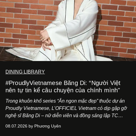
DINING LIBRARY
#ProudlyVietnamese Băng Di: “Người Việt
nên tự tin kể câu chuyện của chính mình"
Trong khuôn khổ series “Ăn ngon mặc đẹp” thuộc dự án
Proudly Vietnamese, L’OFFICIEL Vietnam có dịp gặp gỡ
nghệ sĩ Băng Di – nữ diễn viên và đồng sáng lập TC
ASIA, đơn vị đứng sau các thương hiệu BÀ BAR, MOTLY
08.07.2026 by Phương Uyên
Kitchen Bar và SALEM tại TP.HCM.