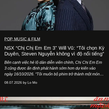
POP, MUSIC & FILM
NSX “Chị Chị Em Em 3" Will Vũ: “Tôi chọn Kỳ
Duyên, Steven Nguyễn không vì độ nổi tiếng”
Bên cạnh việc hé lộ dàn diễn viên chính,
Chị Chị Em Em
3
cũng được ấn định phát hành sớm hơn dự kiến vào
ngày 16/10/2026. “Tôi muốn bộ phim trở thành một món
quà, đồng thời thể hiện sự trân trọng và tôn vinh phụ nữ
08.07.2026 by Lo Mo
Việt Nam”, NSX Will Vũ cho biết.