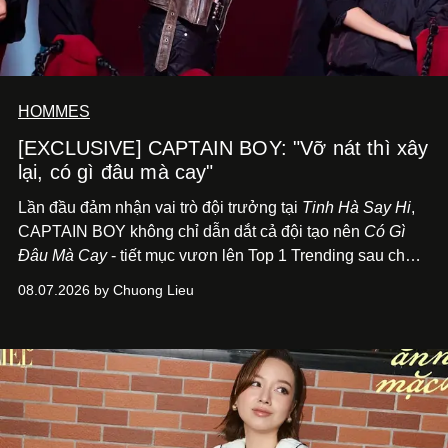
HOMMES
[EXCLUSIVE] CAPTAIN BOY: "Vỡ nát thì xây
lại, có gì đâu mà cay"
Lần đầu đảm nhận vai trò đội trưởng tại
Tinh Hà Say Hi
,
CAPTAIN BOY không chỉ dẫn dắt cả đội tạo nên
Có Gì
Đâu Mà Cay
- tiết mục vươn lên Top 1 Trending sau chưa
đầy 24 giờ đồng hồ - mà còn học cách buông bớt cái tôi
08.07.2026 by Chuong Lieu
để lắng nghe, kết nối và tin tưởng đồng đội. Với nam
nghệ sĩ, đó cũng là bước chuyển quan trọng trên hành
trình trở thành một producer thực thụ.