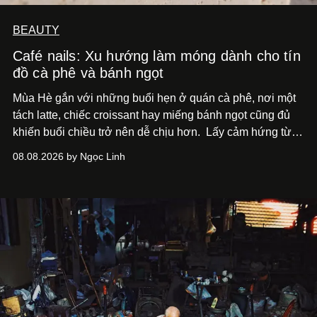
BEAUTY
Café nails: Xu hướng làm móng dành cho tín
đồ cà phê và bánh ngọt
Mùa Hè gắn với những buổi hẹn ở quán cà phê, nơi một
tách latte, chiếc croissant hay miếng bánh ngọt cũng đủ
khiến buổi chiều trở nên dễ chịu hơn.
Lấy cảm hứng từ
cà phê, bánh nướng và các món tráng miệng, café nails
08.08.2026 by Ngọc Linh
sử dụng bảng màu nâu sữa, kem, trắng ngà cùng những
chi tiết đắp nổi để tái hiện không gian quen thuộc của
quán cà phê. Dưới đây là những mẫu nail được yêu thích
nhất của xu hướng này.