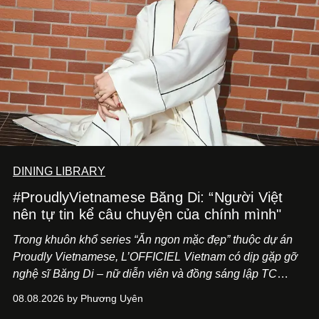
DINING LIBRARY
#ProudlyVietnamese Băng Di: “Người Việt
nên tự tin kể câu chuyện của chính mình"
Trong khuôn khổ series “Ăn ngon mặc đẹp” thuộc dự án
Proudly Vietnamese, L’OFFICIEL Vietnam có dịp gặp gỡ
nghệ sĩ Băng Di – nữ diễn viên và đồng sáng lập TC
ASIA, đơn vị đứng sau các thương hiệu BÀ BAR, MOTLY
08.08.2026 by Phương Uyên
Kitchen Bar và SALEM tại TP.HCM.