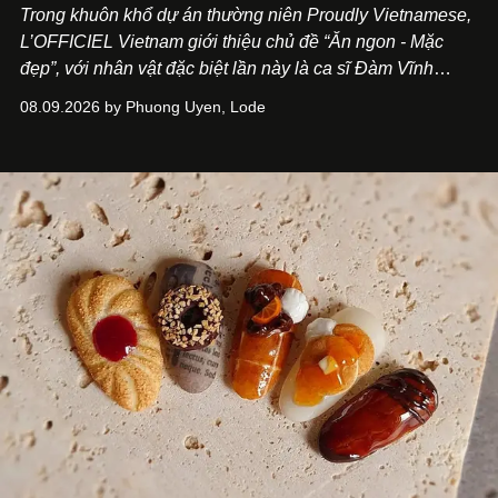
Trong khuôn khổ dự án thường niên Proudly Vietnamese,
L’OFFICIEL Vietnam giới thiệu chủ đề “Ăn ngon - Mặc
đẹp”, với nhân vật đặc biệt lần này là ca sĩ Đàm Vĩnh
Hưng. Đầu năm 2026, anh chính thức khai trương Tiệm
08.09.2026 by Phuong Uyen, Lode
Cà Phê Cà Pháo mang dấu ấn Indochine hoài niệm, thu
hút nhiều thực khách ghé thăm.