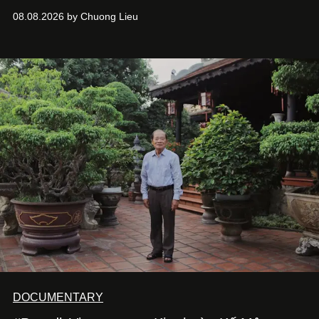
chưa bao giờ thôi khao khát được làm nghề. Từ hai bộ
08.08.2026 by Chuong Lieu
phim điện ảnh trong nửa đầu 2026 đến hành trình trở lại
với
Running Man Vietnam
, nam diễn viên nhìn công việc
bằng một tâm thế điềm tĩnh hơn. Anh tiếp tục học hỏi, trau
dồi và chờ đợi những vai diễn đủ sức đưa mình đến
những vùng đất mới. Ở tuổi ngoài 30, điều anh theo đuổi
không phải những đích đến quá lớn, mà là khả năng luôn
tiến về phía trước.
DOCUMENTARY