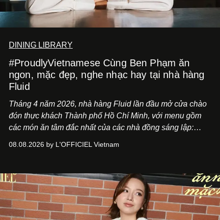
DINING LIBRARY
#ProudlyVietnamese Cùng Ben Phạm ăn
ngon, mặc đẹp, nghe nhạc hay tại nhà hàng
Fluid
Tháng 4 năm 2026, nhà hàng Fluid lần đầu mở cửa chào
đón thực khách Thành phố Hồ Chí Minh, với menu gồm
các món ăn tâm đắc nhất của các nhà đồng sáng lập:
Giám đốc sáng tạo Ben Phạm và chef Thạch Tạ. Những
08.08.2026 by L'OFFICIEL Vietnam
món ăn đa dạng từ Á đến Âu nhanh chóng được yêu thích
nhờ cảm giác ngon miệng, thoải mái và cả khả năng
mang đến niềm vui cho thực khách.