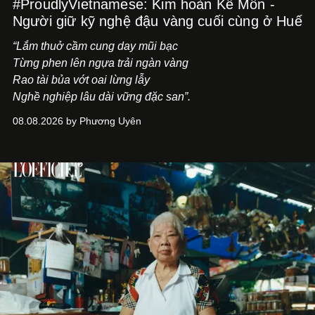
#ProudlyVietnamese: Kim hoàn Kế Môn -
Người giữ kỹ nghệ đậu vàng cuối cùng ở Huế
“Lắm thuở cầm cung day mũi bạc
Từng phen lên ngựa trải ngàn vàng
Rao tài bủa vớt oai lừng lẫy
Nghề nghiệp lâu dài vững đặc san”.
08.08.2026 by Phương Uyên