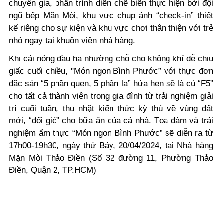
chuyên gia, phần trình diễn chế biến thực hiện bởi đội
ngũ bếp Mặn Mòi, khu vực chụp ảnh “check-in” thiết
kế riêng cho sự kiện và khu vực chơi thân thiện với trẻ
nhỏ ngay tại khuôn viên nhà hàng.
Khi cái nóng đầu hạ nhường chỗ cho không khí dễ chịu
giấc cuối chiều, "Món ngon Bình Phước” với thực đơn
đặc sản “5 phần quen, 5 phần lạ” hứa hẹn sẽ là cú “F5”
cho tất cả thành viên trong gia đình từ trải nghiệm giải
trí cuối tuần, thu nhặt kiến thức kỳ thú về vùng đất
mới, “đổi gió” cho bữa ăn của cả nhà.
Tọa đàm và trải
nghiệm ẩm thực “Món ngon Bình Phước” sẽ diễn ra từ
17h00-19h30, ngày thứ Bảy, 20/04/2024, tại Nhà hàng
Mặn Mòi Thảo Điền (Số 32 đường 11, Phường Thảo
Điền, Quận 2, TP.HCM)