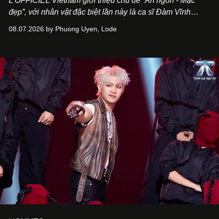
L’OFFICIEL Vietnam giới thiệu chủ đề “Ăn ngon - Mặc
đẹp”, với nhân vật đặc biệt lần này là ca sĩ Đàm Vĩnh
Hưng. Đầu năm 2026, anh chính thức khai trương Tiệm
08.07.2026 by Phuong Uyen, Lode
Cà Phê Cà Pháo mang dấu ấn Indochine hoài niệm, thu
hút nhiều thực khách ghé thăm.