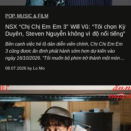
POP, MUSIC & FILM
NSX “Chị Chị Em Em 3" Will Vũ: “Tôi chọn Kỳ
Duyên, Steven Nguyễn không vì độ nổi tiếng”
Bên cạnh việc hé lộ dàn diễn viên chính,
Chị Chị Em Em
3
cũng được ấn định phát hành sớm hơn dự kiến vào
ngày 16/10/2026. “Tôi muốn bộ phim trở thành một món
quà, đồng thời thể hiện sự trân trọng và tôn vinh phụ nữ
08.07.2026 by Lo Mo
Việt Nam”, NSX Will Vũ cho biết.