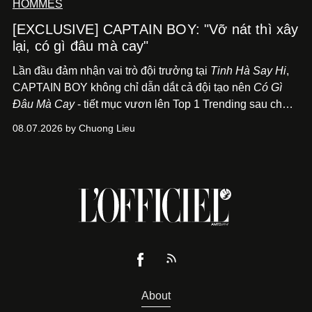
HOMMES
[EXCLUSIVE] CAPTAIN BOY: "Vỡ nát thì xây
lại, có gì đâu mà cay"
Lần đầu đảm nhận vai trò đội trưởng tại
Tinh Hà Say Hi
,
CAPTAIN BOY không chỉ dẫn dắt cả đội tạo nên
Có Gì
Đâu Mà Cay
- tiết mục vươn lên Top 1 Trending sau chưa
đầy 24 giờ đồng hồ - mà còn học cách buông bớt cái tôi
08.07.2026 by Chuong Lieu
để lắng nghe, kết nối và tin tưởng đồng đội. Với nam
nghệ sĩ, đó cũng là bước chuyển quan trọng trên hành
trình trở thành một producer thực thụ.
About