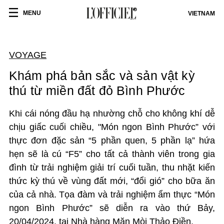
MENU
VIETNAM
VOYAGE
Khám phá bản sắc và sản vật kỳ
thú từ miền đất đỏ Bình Phước
Khi cái nóng đầu hạ nhường chỗ cho không khí dễ
chịu giấc cuối chiều, "Món ngon Bình Phước” với
thực đơn đặc sản “5 phần quen, 5 phần lạ” hứa
hẹn sẽ là cú “F5” cho tất cả thành viên trong gia
đình từ trải nghiệm giải trí cuối tuần, thu nhặt kiến
thức kỳ thú về vùng đất mới, “đổi gió” cho bữa ăn
của cả nhà.
Tọa đàm và trải nghiệm ẩm thực “Món
ngon Bình Phước” sẽ diễn ra vào thứ Bảy,
20/04/2024, tại Nhà hàng Mặn Mòi Thảo Điền.