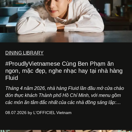
DINING LIBRARY
#ProudlyVietnamese Cùng Ben Phạm ăn
ngon, mặc đẹp, nghe nhạc hay tại nhà hàng
Fluid
Tháng 4 năm 2026, nhà hàng Fluid lần đầu mở cửa chào
đón thực khách Thành phố Hồ Chí Minh, với menu gồm
các món ăn tâm đắc nhất của các nhà đồng sáng lập:
Giám đốc sáng tạo Ben Phạm và chef Thạch Tạ. Những
08.07.2026 by L'OFFICIEL Vietnam
món ăn đa dạng từ Á đến Âu nhanh chóng được yêu thích
nhờ cảm giác ngon miệng, thoải mái và cả khả năng
mang đến niềm vui cho thực khách.