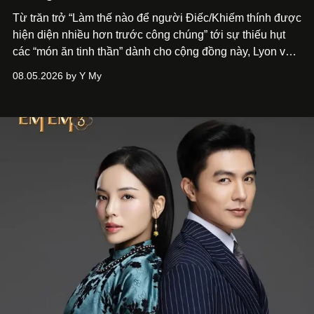
Từ trăn trở “Làm thế nào để người Điếc/Khiếm thính được
hiện diện nhiều hơn trước công chúng” tới
sự thiếu hụt
các “món ăn tinh thần” dành cho cộng đồng này, Lyon và
Phương đã quyết tâm biến ý tưởng công diễn một tác
08.05.2026 by Y My
phẩm múa đương đại thành hiện thực, mang tên Lắng
Nghe Điểm Chạm.