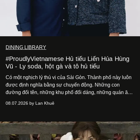
DINING LIBRARY
#ProudlyVietnamese Hủ tiếu Liến Húa Hùng
Vũ - Ly soda, hột gà và tô hủ tiếu
Có một nghịch lý thú vị của Sài Gòn. Thành phố này luôn
được định nghĩa bằng sự chuyển động. Những con
đường đổi tên, những khu phố đổi dáng, những quán ăn
mở ra rồi biến mất chỉ sau vài mùa mưa. Người ta luôn
08.07.2026 by Lan Khuê
nói về cái mới, về xu hướng tiếp theo, về những điều
đáng để trải nghiệm trước khi chúng trở nên lỗi thời.