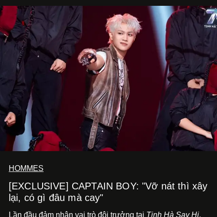
HOMMES
[EXCLUSIVE] CAPTAIN BOY: "Vỡ nát thì xây
lại, có gì đâu mà cay"
Lần đầu đảm nhận vai trò đội trưởng tại
Tinh Hà Say Hi
,