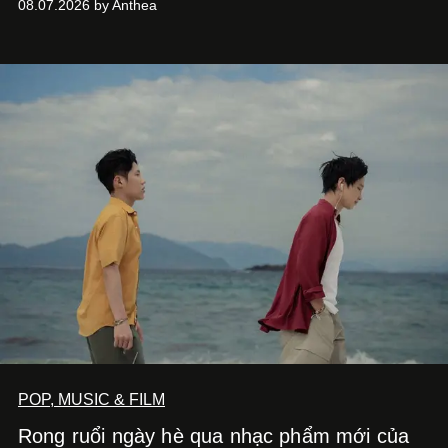
08.07.2026 by Anthea
một bộ suit lụa - như một cách "take the risk" khác, ngoài
âm nhạc.
POP, MUSIC & FILM
Rong ruổi ngày hè qua nhạc phẩm mới của