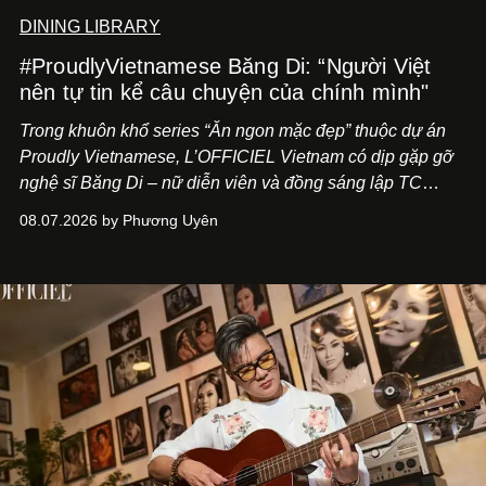
DINING LIBRARY
#ProudlyVietnamese Băng Di: “Người Việt
nên tự tin kể câu chuyện của chính mình"
Trong khuôn khổ series “Ăn ngon mặc đẹp” thuộc dự án
Proudly Vietnamese, L’OFFICIEL Vietnam có dịp gặp gỡ
nghệ sĩ Băng Di – nữ diễn viên và đồng sáng lập TC
ASIA, đơn vị đứng sau các thương hiệu BÀ BAR, MOTLY
08.07.2026 by Phương Uyên
Kitchen Bar và SALEM tại TP.HCM.