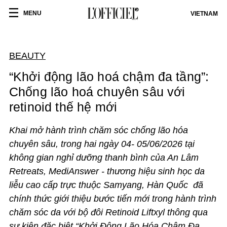
MENU
VIETNAM
BEAUTY
“Khởi động lão hoá chậm đa tầng”:
Chống lão hoá chuyên sâu với
retinoid thế hệ mới
Khai mở hành trình chăm sóc chống lão hóa
chuyên sâu, trong hai ngày 04- 05/06/2026 tại
không gian nghỉ dưỡng thanh bình của An Lâm
Retreats, MediAnswer - thương hiệu sinh học da
liễu cao cấp trực thuộc Samyang, Hàn Quốc đã
chính thức giới thiệu bước tiến mới trong hành trình
chăm sóc da với bộ đôi Retinoid Liftxyl thông qua
sự kiện đặc biệt “Khởi Động Lão Hóa Chậm Đa