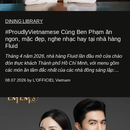
DINING LIBRARY
#ProudlyVietnamese Cùng Ben Phạm ăn
ngon, mặc đẹp, nghe nhạc hay tại nhà hàng
Fluid
Tháng 4 năm 2026, nhà hàng Fluid lần đầu mở cửa chào
đón thực khách Thành phố Hồ Chí Minh, với menu gồm
các món ăn tâm đắc nhất của các nhà đồng sáng lập:
Giám đốc sáng tạo Ben Phạm và chef Thạch Tạ. Những
08.07.2026 by L'OFFICIEL Vietnam
món ăn đa dạng từ Á đến Âu nhanh chóng được yêu thích
nhờ cảm giác ngon miệng, thoải mái và cả khả năng
mang đến niềm vui cho thực khách.