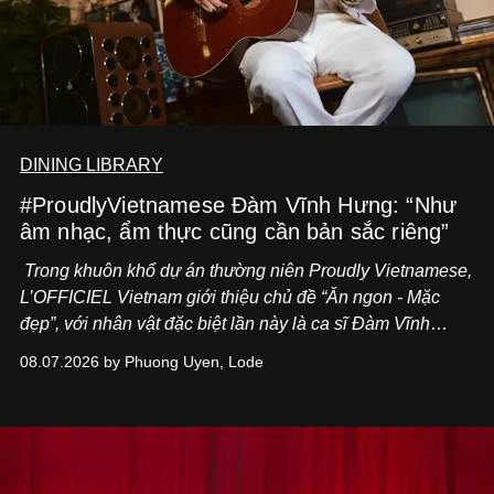
DINING LIBRARY
#ProudlyVietnamese Đàm Vĩnh Hưng: “Như
âm nhạc, ẩm thực cũng cần bản sắc riêng”
Trong khuôn khổ dự án thường niên Proudly Vietnamese,
L’OFFICIEL Vietnam giới thiệu chủ đề “Ăn ngon - Mặc
đẹp”, với nhân vật đặc biệt lần này là ca sĩ Đàm Vĩnh
Hưng. Đầu năm 2026, anh chính thức khai trương Tiệm
08.07.2026 by Phuong Uyen, Lode
Cà Phê Cà Pháo mang dấu ấn Indochine hoài niệm, thu
hút nhiều thực khách ghé thăm.