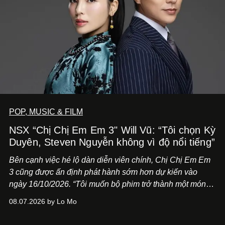
POP, MUSIC & FILM
NSX “Chị Chị Em Em 3" Will Vũ: “Tôi chọn Kỳ
Duyên, Steven Nguyễn không vì độ nổi tiếng”
Bên cạnh việc hé lộ dàn diễn viên chính,
Chị Chị Em Em
3
cũng được ấn định phát hành sớm hơn dự kiến vào
ngày 16/10/2026. “Tôi muốn bộ phim trở thành một món
quà, đồng thời thể hiện sự trân trọng và tôn vinh phụ nữ
08.07.2026 by Lo Mo
Việt Nam”, NSX Will Vũ cho biết.