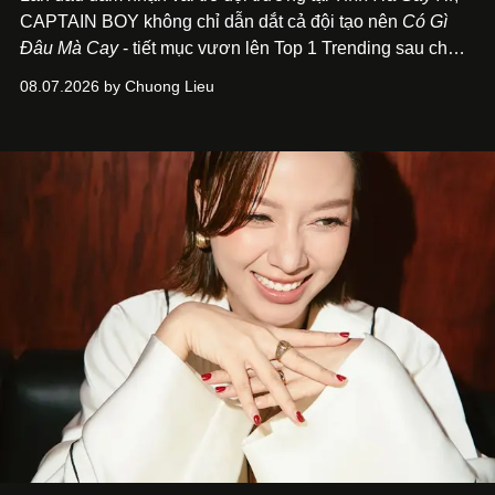
CAPTAIN BOY không chỉ dẫn dắt cả đội tạo nên
Có Gì
Đâu Mà Cay
- tiết mục vươn lên Top 1 Trending sau chưa
đầy 24 giờ đồng hồ - mà còn học cách buông bớt cái tôi
08.07.2026 by Chuong Lieu
để lắng nghe, kết nối và tin tưởng đồng đội. Với nam
nghệ sĩ, đó cũng là bước chuyển quan trọng trên hành
trình trở thành một producer thực thụ.