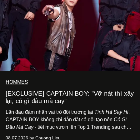
HOMMES
[EXCLUSIVE] CAPTAIN BOY: "Vỡ nát thì xây
lại, có gì đâu mà cay"
Lần đầu đảm nhận vai trò đội trưởng tại
Tinh Hà Say Hi
,
CAPTAIN BOY không chỉ dẫn dắt cả đội tạo nên
Có Gì
Đâu Mà Cay
- tiết mục vươn lên Top 1 Trending sau chưa
đầy 24 giờ đồng hồ - mà còn học cách buông bớt cái tôi
08.07.2026 by Chuong Lieu