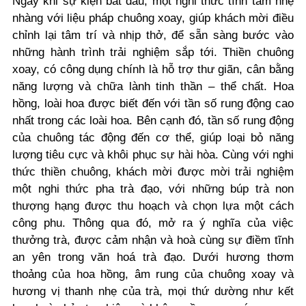
Ngay khi sự kiện bắt đầu, một nghi thức tĩnh tâm nhẹ
nhàng với liệu pháp chuông xoay, giúp khách mời điều
chỉnh lại tâm trí và nhịp thở, để sẵn sàng bước vào
những hành trình trải nghiệm sắp tới. Thiền chuông
xoay, có công dụng chính là hỗ trợ thư giãn, cân bằng
năng lượng và chữa lành tinh thần – thể chất. Hoa
hồng, loài hoa được biết đến với tần số rung động cao
nhất trong các loài hoa. Bên cạnh đó, tần số rung động
của chuông tác động đến cơ thể, giúp loại bỏ năng
lượng tiêu cực và khôi phục sự hài hòa. Cùng với nghi
thức thiền chuông, khách mời được mời trải nghiệm
một nghi thức pha trà đạo, với những búp trà non
thượng hạng được thu hoạch và chọn lựa một cách
công phu. Thông qua đó, mở ra ý nghĩa của việc
thưởng trà, được cảm nhận và hoà cùng sự điềm tĩnh
an yên trong văn hoá trà đạo. Dưới hương thơm
thoảng của hoa hồng, âm rung của chuông xoay và
hương vị thanh nhẹ của trà, mọi thứ dường như kết