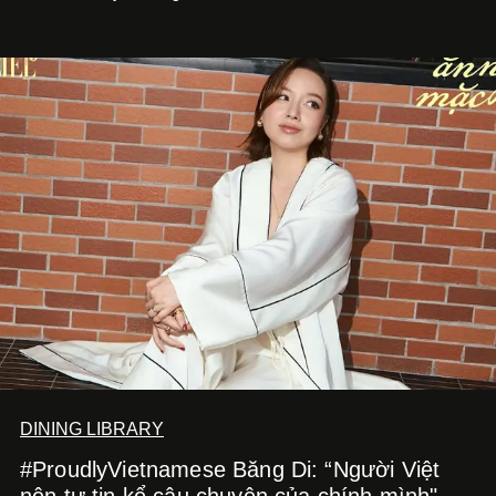
để lắng nghe, kết nối và tin tưởng đồng đội. Với nam
nghệ sĩ, đó cũng là bước chuyển quan trọng trên hành
trình trở thành một producer thực thụ.
DINING LIBRARY
#ProudlyVietnamese Băng Di: “Người Việt