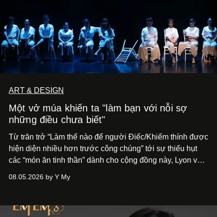
ART & DESIGN
Một vở múa khiến ta "làm bạn với nỗi sợ
những điều chưa biết"
Từ trăn trở “Làm thế nào để người Điếc/Khiếm thính được
hiện diện nhiều hơn trước công chúng” tới
sự thiếu hụt
các “món ăn tinh thần” dành cho cộng đồng này, Lyon và
Phương đã quyết tâm biến ý tưởng công diễn một tác
08.05.2026 by Y My
phẩm múa đương đại thành hiện thực, mang tên Lắng
Nghe Điểm Chạm.