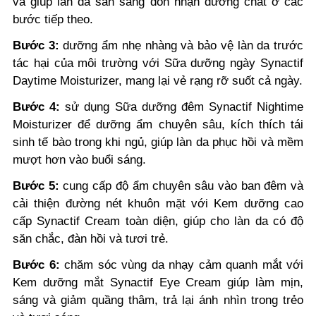
và giúp làn da sẵn sàng đón nhận dưỡng chất ở các
bước tiếp theo.
Bước 3:
dưỡng ẩm nhẹ nhàng và bảo vệ làn da trước
tác hại của môi trường với Sữa dưỡng ngày Synactif
Daytime Moisturizer, mang lại vẻ rạng rỡ suốt cả ngày.
Bước 4:
sử dụng Sữa dưỡng đêm Synactif Nightime
Moisturizer để dưỡng ẩm chuyên sâu, kích thích tái
sinh tế bào trong khi ngủ, giúp làn da phục hồi và mềm
mượt hơn vào buổi sáng.
Bước 5:
cung cấp độ ẩm chuyên sâu vào ban đêm và
cải thiện đường nét khuôn mặt với Kem dưỡng cao
cấp Synactif Cream toàn diện, giúp cho làn da có độ
săn chắc, đàn hồi và tươi trẻ.
Bước 6:
chăm sóc vùng da nhạy cảm quanh mắt với
Kem dưỡng mắt Synactif Eye Cream giúp làm mịn,
sáng và giảm quầng thâm, trả lại ánh nhìn trong trẻo