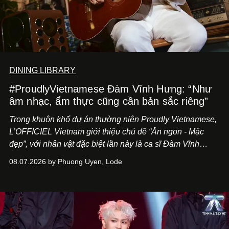
DINING LIBRARY
#ProudlyVietnamese Đàm Vĩnh Hưng: “Như
âm nhạc, ẩm thực cũng cần bản sắc riêng”
Trong khuôn khổ dự án thường niên Proudly Vietnamese,
L’OFFICIEL Vietnam giới thiệu chủ đề “Ăn ngon - Mặc
đẹp”, với nhân vật đặc biệt lần này là ca sĩ Đàm Vĩnh
Hưng. Đầu năm 2026, anh chính thức khai trương Tiệm
08.07.2026 by Phuong Uyen, Lode
Cà Phê Cà Pháo mang dấu ấn Indochine hoài niệm, thu
hút nhiều thực khách ghé thăm.