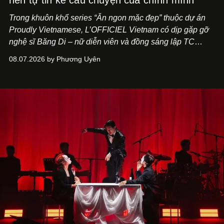
nên tự tin kể câu chuyện của chính mình"
Trong khuôn khổ series “Ăn ngon mặc đẹp” thuộc dự án
Proudly Vietnamese, L’OFFICIEL Vietnam có dịp gặp gỡ
nghệ sĩ Băng Di – nữ diễn viên và đồng sáng lập TC
ASIA, đơn vị đứng sau các thương hiệu BÀ BAR, MOTLY
08.07.2026 by Phương Uyên
Kitchen Bar và SALEM tại TP.HCM.