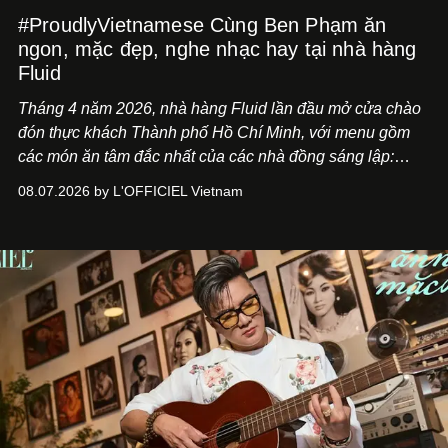
#ProudlyVietnamese Cùng Ben Phạm ăn
ngon, mặc đẹp, nghe nhạc hay tại nhà hàng
Fluid
Tháng 4 năm 2026, nhà hàng Fluid lần đầu mở cửa chào
đón thực khách Thành phố Hồ Chí Minh, với menu gồm
các món ăn tâm đắc nhất của các nhà đồng sáng lập:
Giám đốc sáng tạo Ben Phạm và chef Thạch Tạ. Những
08.07.2026 by L'OFFICIEL Vietnam
món ăn đa dạng từ Á đến Âu nhanh chóng được yêu thích
nhờ cảm giác ngon miệng, thoải mái và cả khả năng
mang đến niềm vui cho thực khách.