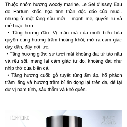
Thuộc nhóm hương woody marine, Le Sel d’Issey Eau
de Parfum khắc họa tinh thần độc đáo của muối,
nhưng ở một tầng sâu mới – mạnh mẽ, quyến rũ và
mê hoặc hơn.
• Tầng hương đầu: Vị mặn mà của muối biển hòa
quyện cùng hương trầm thoảng khói, mở ra cảm giác
dày dặn, đầy nội lực.
• Tầng hương giữa: sự tươi mát khoáng đạt từ tảo nâu
và rêu sồi, mang lại cảm giác tự do, khoáng đạt như
nhịp thở của biển cả.
• Tầng hương cuối: gỗ tuyết tùng ấm áp, hổ phách
trầm lắng và hương trầm bí ẩn đọng lại trên da, để lại
dư vị nam tính, sâu thẳm và khó quên.