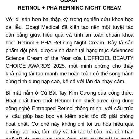
OBAGI
RETINOL + PHA REFINING NIGHT CREAM
Với di sản hơn ba thập kỷ trong nghiên cứu khoa học
da liễu, Obagi Medical đã kiến tạo nên một tuyệt tác
cân bằng giữa hiệu quả và tính an toàn chuẩn khoa
học: Retinol + PHA Refining Night Cream. Đây là sản
phẩm đột phá, được vinh danh tại hạng mục Advanced
Science Cream of the Year của L'OFFICIEL BEAUTY
CHOICE AWARDS 2025, một minh chứng cho thấy
khả năng tái tạo mạnh mẽ hoàn toàn có thể song hành
cùng tính dung nạp cao, kể cả với làn da nhạy cảm.
Bí mật nằm ở Cú Bắt Tay Kim Cương của công thức.
Hoạt chất then chốt Retinol tinh khiết được ứng dụng
công nghệ Entrapped Retinol thông minh, với cấu trúc
vi cầu giúp bao bọc và kiểm soát tốc độ giải phóng
hoạt chất. Cơ chế này không chỉ tối ưu hóa hiệu quả
chống lão hóa, làm đầy và tái tạo tế bào, mà còn hạn