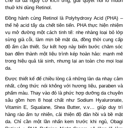
chế tối đa nguy cơ kích ứng, giải quyết nỗi lo muôn
thuở khi dùng Retinol.
Đồng hành cùng Retinol là Polyhydroxy Acid (PHA) –
thế hệ acid tẩy da chết tiên tiến. PHA thực hiện nhiệm
vụ mở đường một cách tinh tế: nhẹ nhàng loại bỏ lớp
sừng già cỗi, làm mịn bề mặt da, đồng thời cung cấp
độ ẩm cần thiết. Sự kết hợp này biến bước chăm sóc
ban đêm thành một liệu trình kép hoàn hảo: mạnh mẽ
trong hiệu quả tái sinh, nhưng lại an toàn cho mọi loại
da.
Được thiết kế để chiều lòng cả những làn da nhạy cảm
nhất, công thức nói không với hương liệu, paraben và
phẩm màu. Thay vào đó là phức hợp dưỡng da chuyên
sâu gồm hơn 8 hoạt chất như Sodium Hyaluronate,
Vitamin E, Squalane, Shea Butter, v.v… giúp duy trì
hàng rào ẩm tự nhiên, cải thiện độ đàn hồi và bề mặt
da. Chỉ cần một lần nhấn kem trước khi ngủ, Obagi