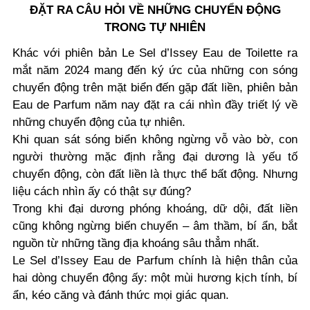
ĐẶT RA CÂU HỎI VỀ NHỮNG CHUYỂN ĐỘNG
TRONG TỰ NHIÊN
Khác với phiên bản Le Sel d’Issey Eau de Toilette ra
mắt năm 2024 mang đến ký ức của những con sóng
chuyển động trên mặt biển đến gặp đất liền, phiên bản
Eau de Parfum năm nay đặt ra cái nhìn đầy triết lý về
những chuyển động của tự nhiên.
Khi quan sát sóng biển không ngừng vỗ vào bờ, con
người thường mặc định rằng đại dương là yếu tố
chuyển động, còn đất liền là thực thể bất động. Nhưng
liệu cách nhìn ấy có thật sự đúng?
Trong khi đại dương phóng khoáng, dữ dội, đất liền
cũng không ngừng biến chuyển – âm thầm, bí ẩn, bắt
nguồn từ những tầng địa khoáng sâu thẳm nhất.
Le Sel d’Issey Eau de Parfum chính là hiện thân của
hai dòng chuyển động ấy: một mùi hương kịch tính, bí
ẩn, kéo căng và đánh thức mọi giác quan.