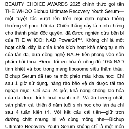
BEAUTY CHOICE AWARDS 2025 chính thức gọi tên
THE WHOO Bichup Ultimate Recovery Youth Serum—
một tuyệt tác vượt lên trên mọi định nghĩa thông
thường về phục hồi da. Chiến thắng này là minh chứng
cho thành phần độc quyền, đã được nghiên cứu bền bỉ
của THE WHOO: NAD Power24™. Không chỉ là một
hoạt chất, đây là chìa khóa kích hoạt khả năng tự sinh
của làn da, đưa công nghệ NAD+ tiên phong vào sản
phẩm bôi thoa. Được tối ưu hóa ở nồng độ 10% NAD
tinh khiết và bọc trong màng liposome siêu thẩm thấu,
Bichup Serum đã tạo ra một phép màu khoa học: Chỉ
sau 1 giờ sử dụng, hàng rào bảo vệ da được tái tạo
ngoạn mục; Chỉ sau 24 giờ, khả năng chống lão hóa
của da được kích hoạt mạnh mẽ; Và ấn tượng nhất,
sản phẩm cải thiện 8 năm tuổi sinh học cho làn da chỉ
sau 4 tuần kiên trì. Với kết cấu cải tiến—giữ trọn
dưỡng chất nhưng lại vô cùng mỏng nhẹ—Bichup
Ultimate Recovery Youth Serum không chỉ là một món