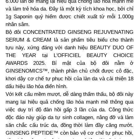
6.000 lần để mang lại hiệu quả chống lão hóa mạnh mẽ
và làm trẻ hóa da. Đây là một kỳ tích khoa học, bởi chỉ
1g Saponin quý hiếm được chiết xuất từ mỗi 1.000g
nhân sâm.
Bộ đôi CONCENTRATED GINSENG REJUVENATING
SERUM & CREAM là sản phẩm tiêu biểu cho thành
tựu này, xứng đáng với danh hiệu BEAUTY DUO OF
THE YEAR tại L'OFFICIEL BEAUTY CHOICE
AWARDS 2025. Bí mật của bộ đôi nằm ở
GINSENOMICS™, thành phần chủ chốt được cô đặc,
khơi dậy cơ chế tự phục hồi của làn da và cải thiện 18
dấu hiệu lão hóa điển hình.
Với kết cấu mềm mượt, dễ dàng thẩm thấu, bộ đôi này
mang lại hiệu quả chống lão hóa mạnh mẽ thông qua
việc duy trì độ đàn hồi gấp 3 lần của da. Công thức
độc đáo này giúp da tự sinh collagen, nâng đỡ và làm
săn chắc cấu trúc da, đồng thời làm đầy căng mướt.
GINSENG PEPTIDE™ còn bảo vệ cơ chế tự phục hồi,