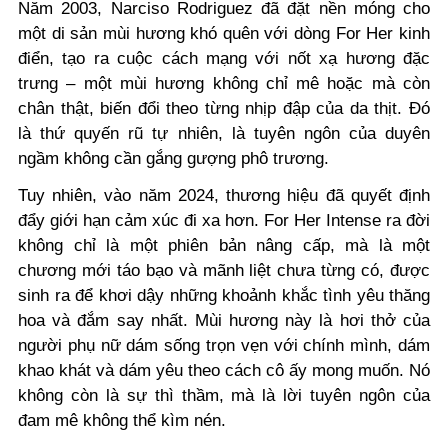
Năm 2003, Narciso Rodriguez đã đặt nền móng cho
một di sản mùi hương khó quên với dòng For Her kinh
điển, tạo ra cuộc cách mạng với nốt xạ hương đặc
trưng – một mùi hương không chỉ mê hoặc mà còn
chân thật, biến đổi theo từng nhịp đập của da thịt. Đó
là thứ quyến rũ tự nhiên, là tuyên ngôn của duyên
ngầm không cần gắng gượng phô trương.
Tuy nhiên, vào năm 2024, thương hiệu đã quyết định
đẩy giới hạn cảm xúc đi xa hơn. For Her Intense ra đời
không chỉ là một phiên bản nâng cấp, mà là một
chương mới táo bạo và mãnh liệt chưa từng có, được
sinh ra để khơi dậy những khoảnh khắc tình yêu thăng
hoa và đắm say nhất. Mùi hương này là hơi thở của
người phụ nữ dám sống trọn vẹn với chính mình, dám
khao khát và dám yêu theo cách cô ấy mong muốn. Nó
không còn là sự thì thầm, mà là lời tuyên ngôn của
đam mê không thể kìm nén.