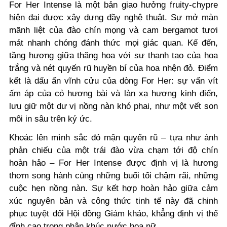
For Her Intense là một bản giao hưởng fruity-chypre
hiện đại được xây dựng đầy nghệ thuật. Sự mở màn
mãnh liệt của đào chín mọng và cam bergamot tươi
mát nhanh chóng đánh thức mọi giác quan. Kế đến,
tầng hương giữa thăng hoa với sự thanh tao của hoa
trắng và nét quyến rũ huyền bí của hoa nhện đỏ. Điểm
kết là dấu ấn vĩnh cửu của dòng For Her: sự vấn vít
ấm áp của cỏ hương bài và làn xạ hương kinh điển,
lưu giữ một dư vị nồng nàn khó phai, như một vết son
môi in sâu trên ký ức.
Khoác lên mình sắc đỏ mận quyến rũ – tựa như ánh
phản chiếu của một trái đào vừa chạm tới độ chín
hoàn hảo – For Her Intense được định vị là hương
thơm song hành cùng những buổi tối chậm rãi, những
cuộc hẹn nồng nàn. Sự kết hợp hoàn hảo giữa cảm
xúc nguyên bản và công thức tinh tế này đã chinh
phục tuyệt đối Hội đồng Giám khảo, khẳng định vị thế
đỉnh cao trong phân khúc nước hoa nữ.