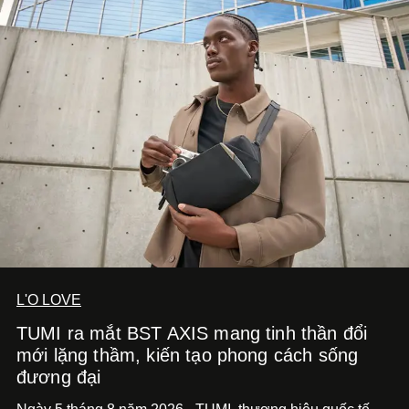
solo được đầu tư toàn diện từ sáng tác, sản xuất, trình
diễn đến hình ảnh.
L'O LOVE
TUMI ra mắt BST AXIS mang tinh thần đổi
mới lặng thầm, kiến tạo phong cách sống
đương đại