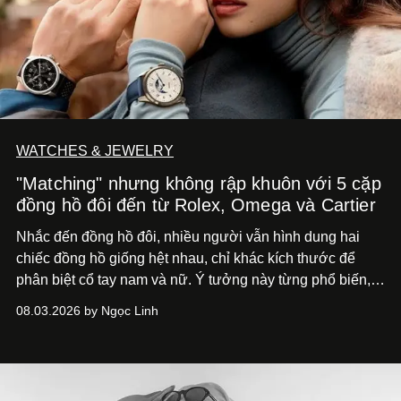
WATCHES & JEWELRY
"Matching" nhưng không rập khuôn với 5 cặp
đồng hồ đôi đến từ Rolex, Omega và Cartier
Nhắc đến đồng hồ đôi, nhiều người vẫn hình dung hai
chiếc đồng hồ giống hệt nhau, chỉ khác kích thước để
phân biệt cổ tay nam và nữ. Ý tưởng này từng phổ biến,
song cũng vô tình khiến khái niệm đồng hồ đôi trở nên
08.03.2026 by Ngọc Linh
khá rập khuôn. Nói lời tạm biết hai phiên bản nam nữ
giống nhau y đúc, các nhà chế tác hiện này không còn
mải miết tìm kiếm sự đồng nhất tuyệt đối. Họ để những
đường nét, tỷ lệ và bảng màu nối liền hai thiết kế, dù mỗi