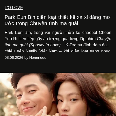
L'O LOVE
Park Eun Bin diện loạt thiết kế xa xỉ đáng mơ
ước trong Chuyện tình ma quái
Park Eun Bin, trong vai người thừa kế chaebol Cheon
Yeo Ri, liên tiếp gây ấn tượng qua từng tập phim
Chuyện
tình ma quái (Spooky in Love)
– K-Drama đình đám đang
chiếu trên Netflix Việt Nam – khi diện loạt trang phục,
đồng hồ & trang sức xa xỉ tương xứng với địa vị trên màn
08.06.2026 by Hennrieee
ảnh nhỏ: từ Hermès, LOEWE cho đến Jaeger-LeCoultre,
Chaumet, Chopard…