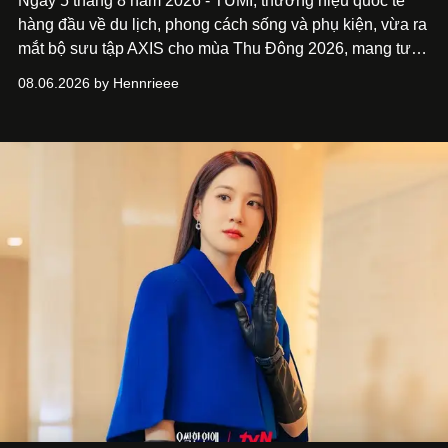
Ngày 5 tháng 8 năm 2026 - TUMI, thương hiệu quốc tế
hàng đầu về du lịch, phong cách sống và phụ kiện, vừa ra
mắt bộ sưu tập AXIS cho mùa Thu Đông 2026, mang tư
duy thiết kế tiên phong, tái định nghĩa trải nghiệm du lịch
08.06.2026 by Hennrieee
và phong cách sống hiện đại bằng thiết kế sắc nét, chuẩn
xác gắn liền với tính thẩm mỹ toàn cầu.