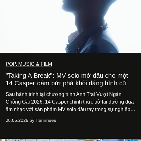
POP, MUSIC & FILM
"Taking A Break": MV solo mở đầu cho một
14 Casper dám bứt phá khỏi dáng hình cũ
Sau hành trình tại chương trình Anh Trai Vượt Ngàn
Chông Gai 2026, 14 Casper chính thức trở lại đường đua
âm nhạc với sản phẩm MV solo đầu tay trong sự nghiệp -
“Taking A Break”
. Đây không chỉ là sản phẩm đánh dấu
08.06.2026 by Hennrieee
bước chuyển mình của 14 Casper sau chương trình, mà
còn mở ra một chương mới trong hành trình nghệ thuật
của nam nghệ sĩ khi lần đầu tiên anh trình làng một MV