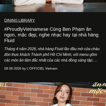
DINING LIBRARY
#ProudlyVietnamese Cùng Ben Phạm ăn
ngon, mặc đẹp, nghe nhạc hay tại nhà hàng
Fluid
Tháng 4 năm 2026, nhà hàng Fluid lần đầu mở cửa chào
đón thực khách Thành phố Hồ Chí Minh, với menu gồm
các món ăn tâm đắc nhất của các nhà đồng sáng lập:
Giám đốc sáng tạo Ben Phạm và chef Thạch Tạ. Những
08.08.2026 by L'OFFICIEL Vietnam
món ăn đa dạng từ Á đến Âu nhanh chóng được yêu thích
nhờ cảm giác ngon miệng, thoải mái và cả khả năng
mang đến niềm vui cho thực khách.