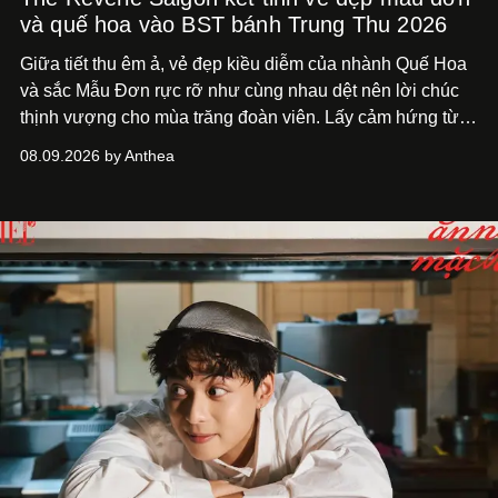
và quế hoa vào BST bánh Trung Thu 2026
Giữa tiết thu êm ả, vẻ đẹp kiều diễm của nhành Quế Hoa
và sắc Mẫu Đơn rực rỡ như cùng nhau dệt nên lời chúc
thịnh vượng cho mùa trăng đoàn viên. Lấy cảm hứng từ
khung cảnh giàu chất thơ ấy, The Reverie Saigon lưu giữ
08.09.2026 by Anthea
hương vị của những thức quà truyền thống vào bộ sưu
tập bánh Trung Thu ‘Nguyệt Dạ Song Hoa’, gồm ba hộp
quà tặng ‘Mẫu Đơn Khai Phúc’, ‘Quế Hoa Vọng Nguyệt’
và ‘Nguyệt Sắc Giao Hòa’, gửi trao ước nguyện bình an
và hạnh phúc viên mãn.