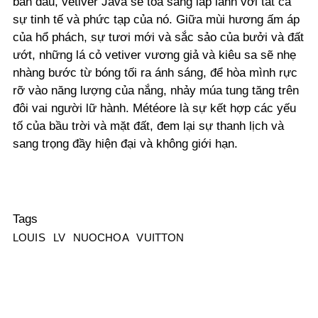
ban đầu, vetiver Java sẽ tỏa sáng lấp lánh với tất cả
sự tinh tế và phức tạp của nó. Giữa mùi hương ấm áp
của hổ phách, sự tươi mới và sắc sảo của bưởi và đất
ướt, những lá cỏ vetiver vương giả và kiêu sa sẽ nhẹ
nhàng bước từ bóng tối ra ánh sáng, để hòa mình rực
rỡ vào năng lượng của nắng, nhảy múa tung tăng trên
đôi vai người lữ hành. Météore là sự kết hợp các yếu
tố của bầu trời và mặt đất, đem lại sự thanh lịch và
sang trọng đầy hiện đại và không giới hạn.
Tags
LOUIS
LV
NUOCHOA
VUITTON