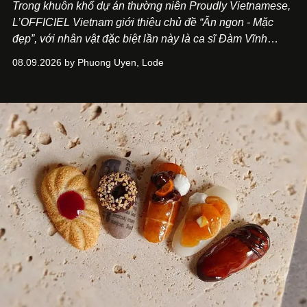
Trong khuôn khổ dự án thường niên Proudly Vietnamese,
L’OFFICIEL Vietnam giới thiệu chủ đề “Ăn ngon - Mặc
đẹp”, với nhân vật đặc biệt lần này là ca sĩ Đàm Vĩnh
Hưng. Đầu năm 2026, anh chính thức khai trương Tiệm
08.09.2026 by Phuong Uyen, Lode
Cà Phê Cà Pháo mang dấu ấn Indochine hoài niệm, thu
hút nhiều thực khách ghé thăm.