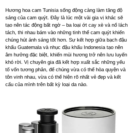
Hương hoa cam Tunisia sống động càng làm tăng độ
sáng của cam quýt. Đây là lúc một vài gia vị khác sẽ
tạo nên tác động bất ngờ – ba loại ớt cay xè và nổ lách
tách, thi nhau bám vào những tinh thể cam quýt khiến
chúng hút ánh sáng tốt hơn. Sự kết hợp giữa bạch đậu
khấu Guatemala và nhục đậu khấu Indonesia tạo nên
âm hưởng đặc biệt, khiến mùi hương trở nên lưu luyến
khó rời. Vị chuyên gia đã kết hợp xuất sắc những yếu
tố vốn tương phản, để chúng vừa có thể hòa quyện và
tôn vinh nhau, vừa có thể hiện rõ nhất vẻ đẹp và kết
cấu của mình trên bất kỳ loại da nào.