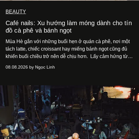
BEAUTY
Café nails: Xu hướng làm móng dành cho tín
đồ cà phê và bánh ngọt
Mùa Hè gắn với những buổi hẹn ở quán cà phê, nơi một
tách latte, chiếc croissant hay miếng bánh ngọt cũng đủ
khiến buổi chiều trở nên dễ chịu hơn.
Lấy cảm hứng từ
cà phê, bánh nướng và các món tráng miệng, café nails
08.08.2026 by Ngọc Linh
sử dụng bảng màu nâu sữa, kem, trắng ngà cùng những
chi tiết đắp nổi để tái hiện không gian quen thuộc của
quán cà phê. Dưới đây là những mẫu nail được yêu thích
nhất của xu hướng này.