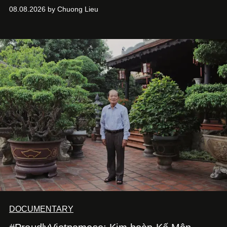
chưa bao giờ thôi khao khát được làm nghề. Từ hai bộ
08.08.2026 by Chuong Lieu
phim điện ảnh trong nửa đầu 2026 đến hành trình trở lại
với
Running Man Vietnam
, nam diễn viên nhìn công việc
bằng một tâm thế điềm tĩnh hơn. Anh tiếp tục học hỏi, trau
dồi và chờ đợi những vai diễn đủ sức đưa mình đến
những vùng đất mới. Ở tuổi ngoài 30, điều anh theo đuổi
không phải những đích đến quá lớn, mà là khả năng luôn
tiến về phía trước.
DOCUMENTARY