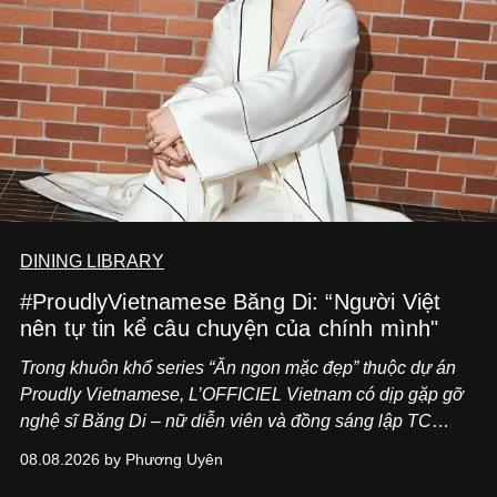
DINING LIBRARY
#ProudlyVietnamese Băng Di: “Người Việt
nên tự tin kể câu chuyện của chính mình"
Trong khuôn khổ series “Ăn ngon mặc đẹp” thuộc dự án
Proudly Vietnamese, L’OFFICIEL Vietnam có dịp gặp gỡ
nghệ sĩ Băng Di – nữ diễn viên và đồng sáng lập TC
ASIA, đơn vị đứng sau các thương hiệu BÀ BAR, MOTLY
08.08.2026 by Phương Uyên
Kitchen Bar và SALEM tại TP.HCM.