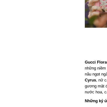
Gucci Flor
những niềm 
nâu ngọt ng
Cyrus
, nữ 
gương mặt đ
nước hoa, c
Những ký ứ