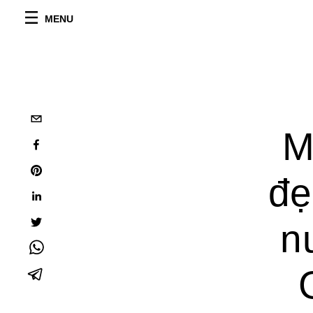
MENU
M
đẹ
n