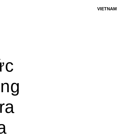
VIETNAM
ức
ơng
ra
a