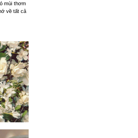
có mùi thơm
hớ về tất cả