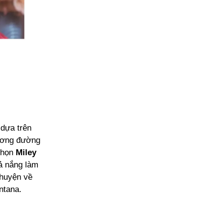
dựa trên
hương đường
chọn
Miley
oả nắng làm
huyện về
ntana.