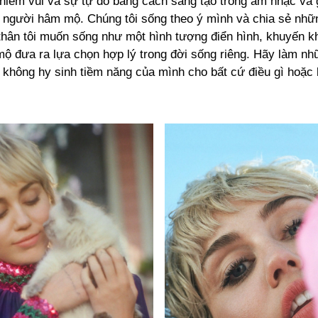
 niềm vui và sự tự do bằng cách sáng tạo trong âm nhạc và g
i người hâm mộ. Chúng tôi sống theo ý mình và chia sẻ nhữn
thân tôi muốn sống như một hình tượng điển hình, khuyến k
ộ đưa ra lựa chọn hợp lý trong đời sống riêng. Hãy làm nh
 không hy sinh tiềm năng của mình cho bất cứ điều gì hoặc b