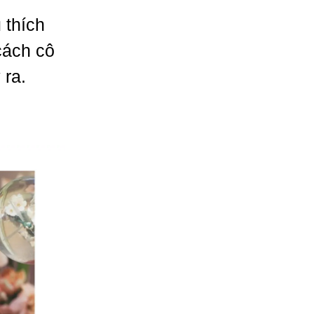
 thích
cách cô
 ra.