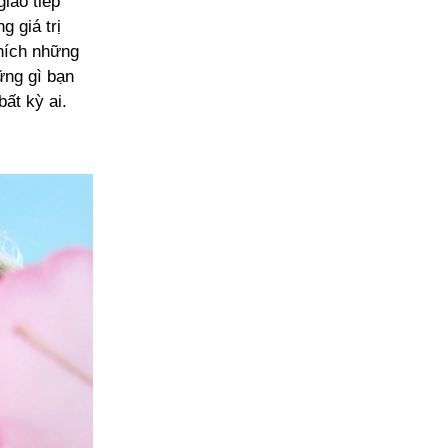
iao tiếp
g giá trị
hích những
ững gì bạn
ất kỳ ai.