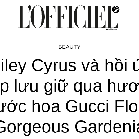
BEAUTY
iley Cyrus và hồi 
p lưu giữ qua hư
ước hoa Gucci Flo
Gorgeous Gardeni