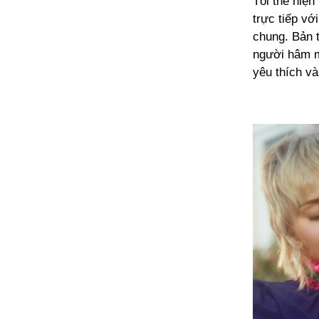
Tôi thể hiện
trực tiếp vớ
chung. Bản 
người hâm m
yêu thích và