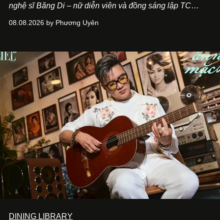
nghệ sĩ Băng Di – nữ diễn viên và đồng sáng lập TC
ASIA, đơn vị đứng sau các thương hiệu BÀ BAR, MOTLY
08.08.2026 by Phương Uyên
Kitchen Bar và SALEM tại TP.HCM.
DINING LIBRARY