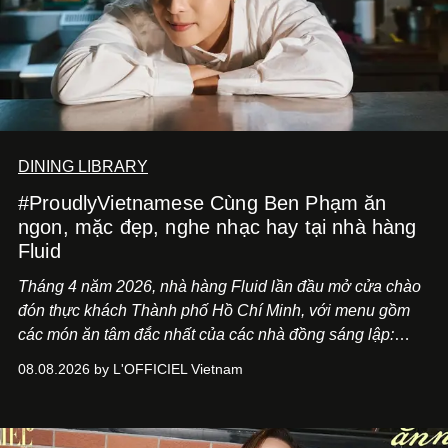
DINING LIBRARY
#ProudlyVietnamese Cùng Ben Phạm ăn
ngon, mặc đẹp, nghe nhạc hay tại nhà hàng
Fluid
Tháng 4 năm 2026, nhà hàng Fluid lần đầu mở cửa chào
đón thực khách Thành phố Hồ Chí Minh, với menu gồm
các món ăn tâm đắc nhất của các nhà đồng sáng lập:
Giám đốc sáng tạo Ben Phạm và chef Thạch Tạ. Những
08.08.2026 by L'OFFICIEL Vietnam
món ăn đa dạng từ Á đến Âu nhanh chóng được yêu thích
nhờ cảm giác ngon miệng, thoải mái và cả khả năng
mang đến niềm vui cho thực khách.