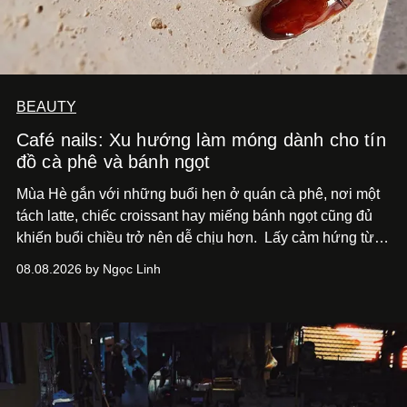
BEAUTY
Café nails: Xu hướng làm móng dành cho tín
đồ cà phê và bánh ngọt
Mùa Hè gắn với những buổi hẹn ở quán cà phê, nơi một
tách latte, chiếc croissant hay miếng bánh ngọt cũng đủ
khiến buổi chiều trở nên dễ chịu hơn.
Lấy cảm hứng từ
cà phê, bánh nướng và các món tráng miệng, café nails
08.08.2026 by Ngọc Linh
sử dụng bảng màu nâu sữa, kem, trắng ngà cùng những
chi tiết đắp nổi để tái hiện không gian quen thuộc của
quán cà phê. Dưới đây là những mẫu nail được yêu thích
nhất của xu hướng này.