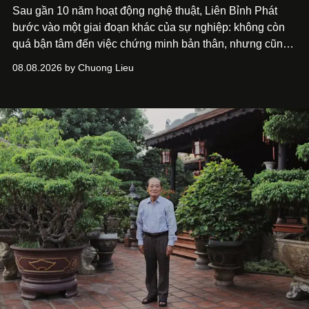
Sau gần 10 năm hoạt động nghệ thuật, Liên Bỉnh Phát
bước vào một giai đoạn khác của sự nghiệp: không còn
quá bận tâm đến việc chứng minh bản thân, nhưng cũng
chưa bao giờ thôi khao khát được làm nghề. Từ hai bộ
08.08.2026 by Chuong Lieu
phim điện ảnh trong nửa đầu 2026 đến hành trình trở lại
với
Running Man Vietnam
, nam diễn viên nhìn công việc
bằng một tâm thế điềm tĩnh hơn. Anh tiếp tục học hỏi, trau
dồi và chờ đợi những vai diễn đủ sức đưa mình đến
những vùng đất mới. Ở tuổi ngoài 30, điều anh theo đuổi
không phải những đích đến quá lớn, mà là khả năng luôn
tiến về phía trước.