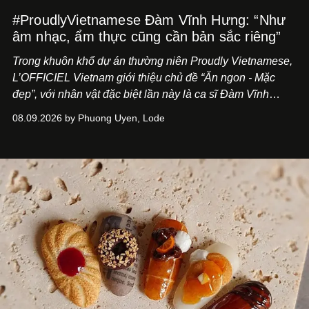
#ProudlyVietnamese Đàm Vĩnh Hưng: “Như
âm nhạc, ẩm thực cũng cần bản sắc riêng”
Trong khuôn khổ dự án thường niên Proudly Vietnamese,
L’OFFICIEL Vietnam giới thiệu chủ đề “Ăn ngon - Mặc
đẹp”, với nhân vật đặc biệt lần này là ca sĩ Đàm Vĩnh
Hưng. Đầu năm 2026, anh chính thức khai trương Tiệm
08.09.2026 by Phuong Uyen, Lode
Cà Phê Cà Pháo mang dấu ấn Indochine hoài niệm, thu
hút nhiều thực khách ghé thăm.