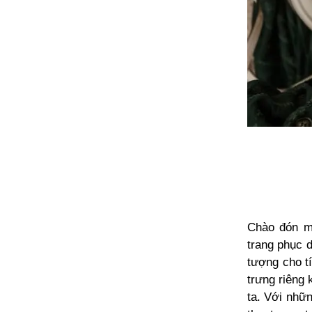
Chào đón mù
trang phục 
tượng cho t
trưng riêng 
ta. Với nhữ