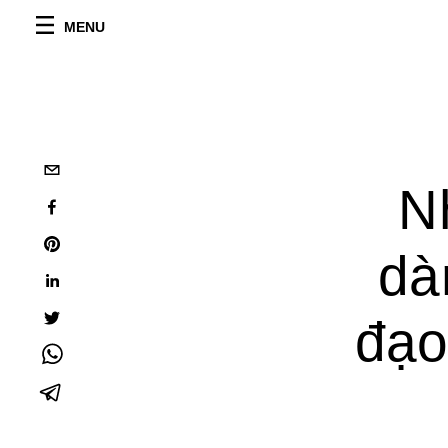
MENU
N
dà
đạo