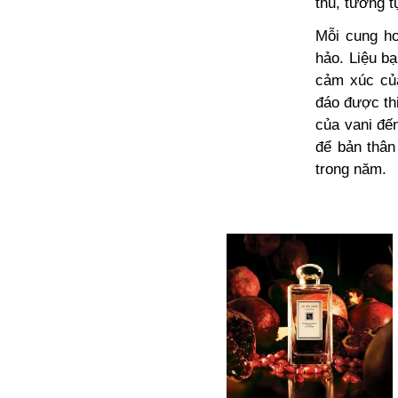
thu, tương 
Mỗi cung ho
hảo. Liệu b
cảm xúc củ
đáo được th
của vani đế
để bản thân
trong năm.