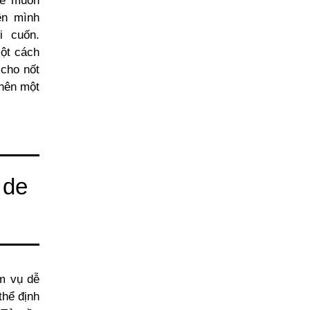
sẽ muốn
ên mình
i cuốn.
ột cách
cho nốt
 nên một
 de
m vụ dễ
thể định