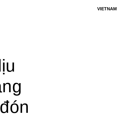
VIETNAM
ịu
àng
 đón