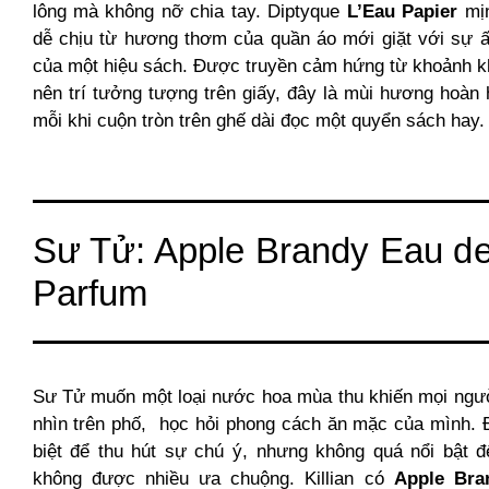
lông mà không nỡ chia tay. Diptyque
L’Eau Papier
mịn
dễ chịu từ hương thơm của quần áo mới giặt với sự 
của một hiệu sách. Được truyền cảm hứng từ khoảnh k
nên trí tưởng tượng trên giấy, đây là mùi hương hoàn
mỗi khi cuộn tròn trên ghế dài đọc một quyển sách hay.
Sư Tử: Apple Brandy Eau d
Parfum
Sư Tử muốn một loại nước hoa mùa thu khiến mọi ngườ
nhìn trên phố, học hỏi phong cách ăn mặc của mình. 
biệt để thu hút sự chú ý, nhưng không quá nổi bật 
không được nhiều ưa chuộng. Killian có
Apple Bra