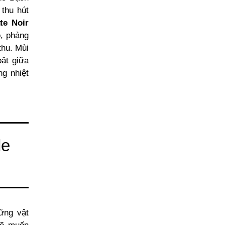
thu hút
te Noir
, phảng
thu. Mùi
ật giữa
ng nhiệt
de
ững vật