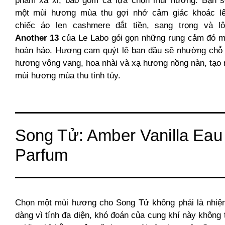
phẩm xa xỉ, bao gồm cả lựa chọn mùi hương. Bạn 
một mùi hương mùa thu gợi nhớ cảm giác khoác l
chiếc áo len cashmere đắt tiền, sang trọng và lô
Another 13
của Le Labo gói gọn những rung cảm đó m
hoàn hảo. Hương cam quýt lê ban đầu sẽ nhường chỗ 
hương vông vang, hoa nhài và xạ hương nồng nàn, tạo
mùi hương mùa thu tinh túy.
Song Tử: Amber Vanilla Eau
Parfum
Chọn một mùi hương cho Song Tử không phải là nhiệ
dàng vì tính đa diện, khó đoán của cung khí này không 