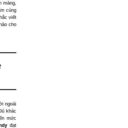
 màng,
ấm cúng
hắc viết
 hảo cho
e
i ngoái
Đủ khác
đến mức
ndy
đạt