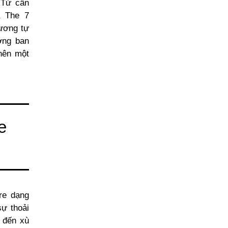
 Tử cần
 The 7
tương tự
ơng ban
nên một
e
re dạng
ự thoải
 đến xù