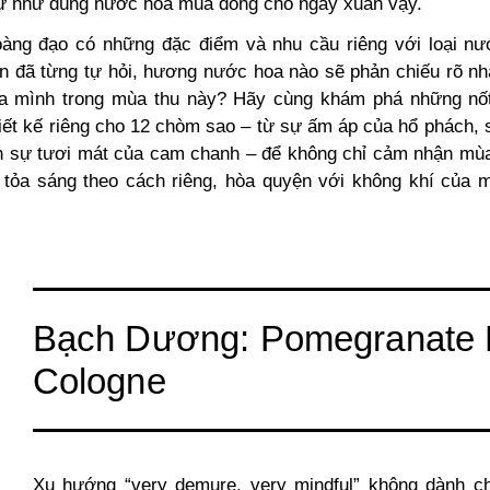
tự như dùng nước hoa mùa đông cho ngày xuân vậy.
àng đạo có những đặc điểm và nhu cầu riêng với loại n
ạn đã từng tự hỏi, hương nước hoa nào sẽ phản chiếu rõ nhấ
a mình trong mùa thu này? Hãy cùng khám phá những nố
iết kế riêng cho 12 chòm sao – từ sự ấm áp của hổ phách, 
n sự tươi mát của cam chanh – để không chỉ cảm nhận mù
 tỏa sáng theo cách riêng, hòa quyện với không khí của 
Bạch Dương: Pomegranate 
Cologne
Xu hướng “very demure, very mindful” không dành c