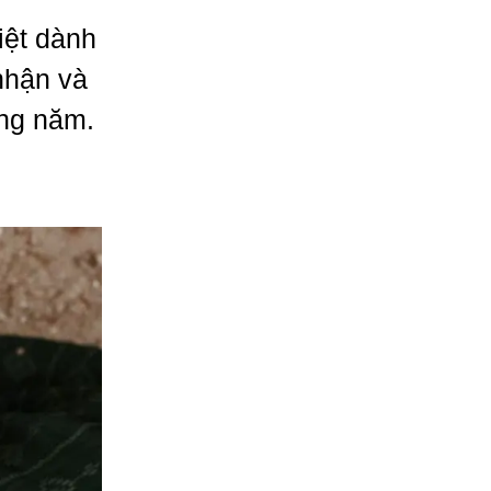
iệt dành
nhận và
ong năm.