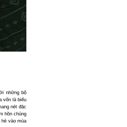
với những bộ
 vốn là biểu
mang nét đặc
tâm hồn chúng
a hè vào mùa