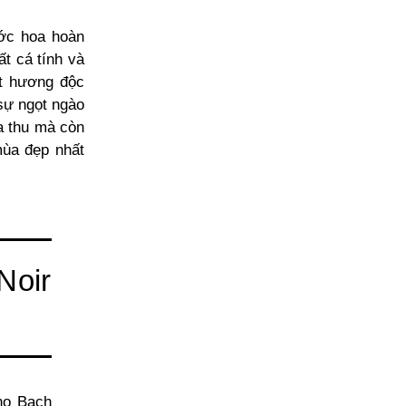
ước hoa hoàn
t cá tính và
t hương độc
sự ngọt ngào
a thu mà còn
mùa đẹp nhất
Noir
ho Bạch