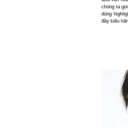
chúng ta gọ
dùng highli
đầy kiêu hãn