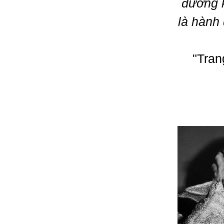
đường 
là hành 
"Tran