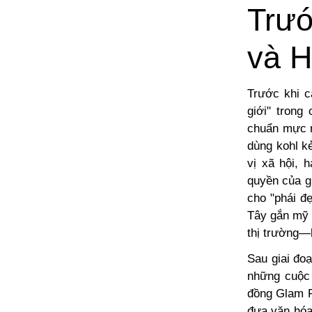
Trướ
và 
Trước khi c
giới" trong
chuẩn mực n
dùng kohl k
vị xã hội, 
quyền của gi
cho "phái đ
Tây gắn mỹ 
thị trường—b
Sau giai đo
những cuộc 
đồng Glam R
đưa văn hóa