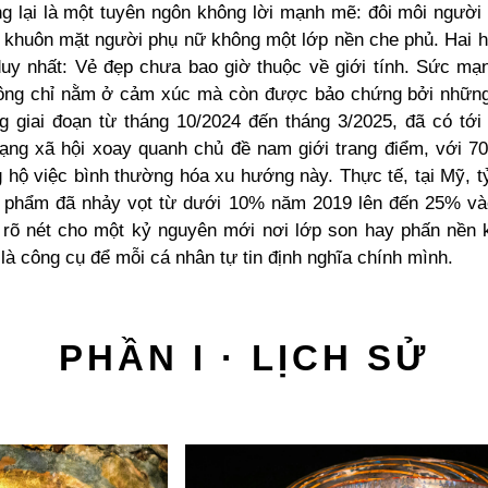
g lại là một tuyên ngôn không lời mạnh mẽ: đôi môi người
 khuôn mặt người phụ nữ không một lớp nền che phủ. Hai h
duy nhất: Vẻ đẹp chưa bao giờ thuộc về giới tính. Sức mạ
ông chỉ nằm ở cảm xúc mà còn được bảo chứng bởi những
ng giai đoạn từ tháng 10/2024 đến tháng 3/2025, đã có tới 
ạng xã hội xoay quanh chủ đề nam giới trang điểm, với 
 hộ việc bình thường hóa xu hướng này. Thực tế, tại Mỹ, t
 phẩm đã nhảy vọt từ dưới 10% năm 2019 lên đến 25% và
rõ nét cho một kỷ nguyên mới nơi lớp son hay phấn nền 
là công cụ để mỗi cá nhân tự tin định nghĩa chính mình.
PHẦN I · LỊCH SỬ