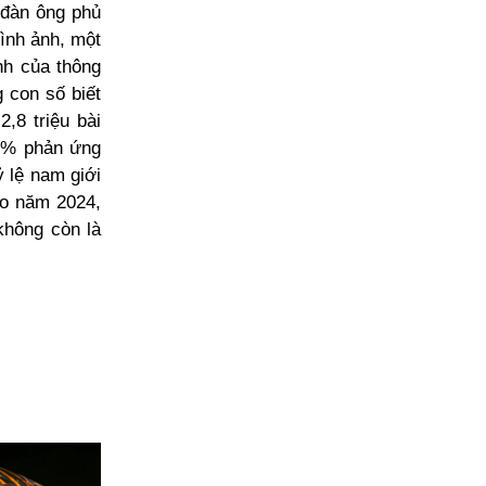
 đàn ông phủ
ình ảnh, một
nh của thông
 con số biết
2,8 triệu bài
70% phản ứng
ỷ lệ nam giới
o năm 2024,
không còn là