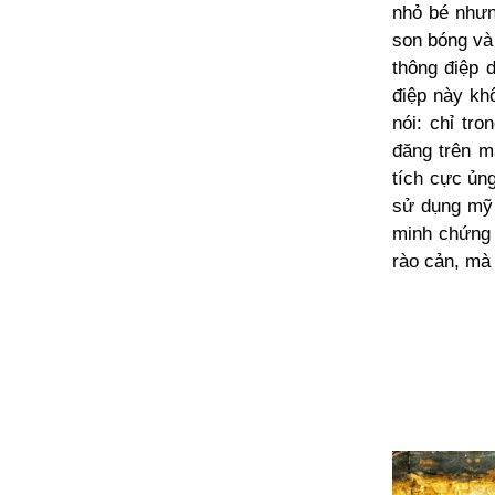
nhỏ bé nhưn
son bóng và
thông điệp 
điệp này kh
nói: chỉ tro
đăng trên m
tích cực ủng
sử dụng mỹ
minh chứng 
rào cản, mà 