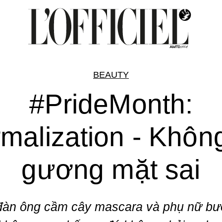
BEAUTY
#PrideMonth:
malization - Khôn
gương mặt sai
đàn ông cầm cây mascara và phụ nữ bư