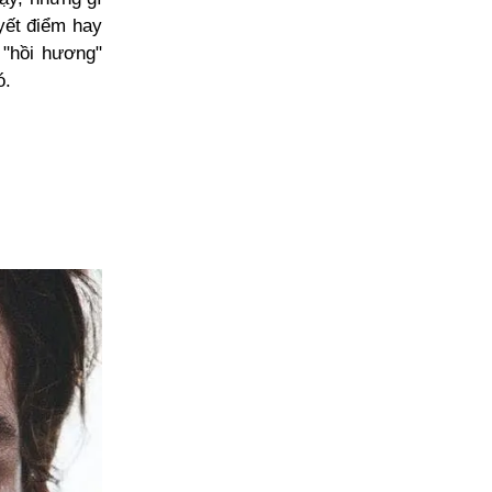
yết điểm hay
 "hồi hương"
ó.