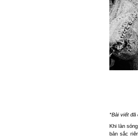
*Bài viết đ
Khi làn són
bản sắc riê