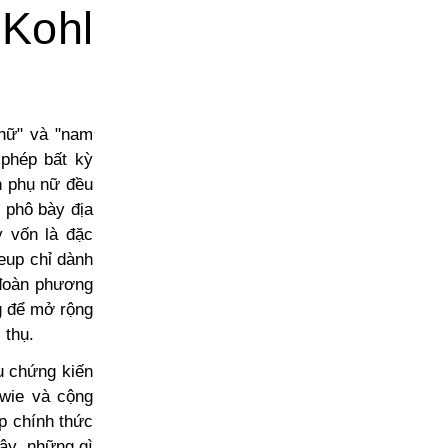
 Kohl
 nữ" và "nam
 phép bất kỳ
n phụ nữ đều
 phô bày địa
y vốn là đặc
keup chỉ dành
 đoàn phương
g để mở rộng
 thụ.
u chứng kiến
owie và cộng
p chính thức
ậy, những gì