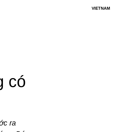
VIETNAM
g có
ớc ra