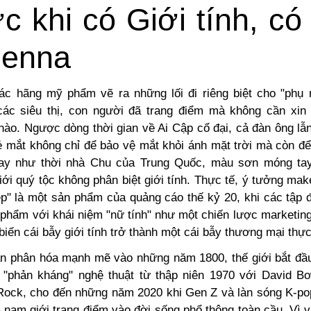
c khi có
Giới tính
, có
Henna
ác hãng mỹ phẩm vẽ ra những lối đi riêng biệt cho "phụ
 các siêu thị, con người đã trang điểm mà không cần xin
ào. Ngược dòng thời gian về Ai Cập cổ đại, cả đàn ông lẫ
ẻ mắt không chỉ để bảo vệ mắt khỏi ánh mặt trời mà còn để
hay như thời nhà Chu của Trung Quốc, màu sơn móng ta
ới quý tộc không phân biệt giới tính. Thực tế, ý tưởng ma
ẹp" là một sản phẩm của quảng cáo thế kỷ 20, khi các tập
phẩm với khái niệm "nữ tính" như một chiến lược marketin
iến cái bẫy giới tính trở thành một cái bẫy thương mại thực
ạn phân hóa mạnh mẽ vào những năm 1800, thế giới bắt đầ
"phản kháng" nghệ thuật từ thập niên 1970 với David B
ock, cho đến những năm 2020 khi Gen Z và làn sóng K-po
 nam giới trang điểm vào đời sống phổ thông toàn cầu. Vì v