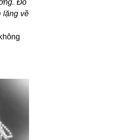
ớng. Đó
m lặng về
 không