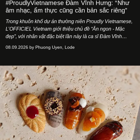
#ProudlyVietnamese Đàm Vĩnh Hưng: “Như
âm nhạc, ẩm thực cũng cần bản sắc riêng”
Trong khuôn khổ dự án thường niên Proudly Vietnamese,
L’OFFICIEL Vietnam giới thiệu chủ đề “Ăn ngon - Mặc
đẹp”, với nhân vật đặc biệt lần này là ca sĩ Đàm Vĩnh
Hưng. Đầu năm 2026, anh chính thức khai trương Tiệm
08.09.2026 by Phuong Uyen, Lode
Cà Phê Cà Pháo mang dấu ấn Indochine hoài niệm, thu
hút nhiều thực khách ghé thăm.