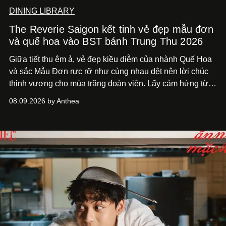
DINING LIBRARY
The Reverie Saigon kết tinh vẻ đẹp mẫu đơn
và quế hoa vào BST bánh Trung Thu 2026
Giữa tiết thu êm ả, vẻ đẹp kiều diễm của nhành Quế Hoa
và sắc Mẫu Đơn rực rỡ như cùng nhau dệt nên lời chúc
thịnh vượng cho mùa trăng đoàn viên. Lấy cảm hứng từ
khung cảnh giàu chất thơ ấy, The Reverie Saigon lưu giữ
08.09.2026 by Anthea
hương vị của những thức quà truyền thống vào bộ sưu
tập bánh Trung Thu ‘Nguyệt Dạ Song Hoa’, gồm ba hộp
quà tặng ‘Mẫu Đơn Khai Phúc’, ‘Quế Hoa Vọng Nguyệt’
và ‘Nguyệt Sắc Giao Hòa’, gửi trao ước nguyện bình an
và hạnh phúc viên mãn.