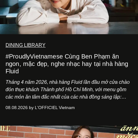
DINING LIBRARY
#ProudlyVietnamese Cùng Ben Phạm ăn
ngon, mặc đẹp, nghe nhạc hay tại nhà hàng
Fluid
Tháng 4 năm 2026, nhà hàng Fluid lần đầu mở cửa chào
đón thực khách Thành phố Hồ Chí Minh, với menu gồm
các món ăn tâm đắc nhất của các nhà đồng sáng lập:
Giám đốc sáng tạo Ben Phạm và chef Thạch Tạ. Những
08.08.2026 by L'OFFICIEL Vietnam
món ăn đa dạng từ Á đến Âu nhanh chóng được yêu thích
nhờ cảm giác ngon miệng, thoải mái và cả khả năng
mang đến niềm vui cho thực khách.