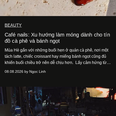
BEAUTY
Café nails: Xu hướng làm móng dành cho tín
đồ cà phê và bánh ngọt
Mùa Hè gắn với những buổi hẹn ở quán cà phê, nơi một
tách latte, chiếc croissant hay miếng bánh ngọt cũng đủ
khiến buổi chiều trở nên dễ chịu hơn.
Lấy cảm hứng từ
cà phê, bánh nướng và các món tráng miệng, café nails
08.08.2026 by Ngọc Linh
sử dụng bảng màu nâu sữa, kem, trắng ngà cùng những
chi tiết đắp nổi để tái hiện không gian quen thuộc của
quán cà phê. Dưới đây là những mẫu nail được yêu thích
nhất của xu hướng này.