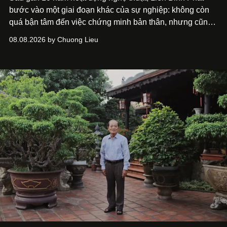
bước vào một giai đoạn khác của sự nghiệp: không còn
quá bận tâm đến việc chứng minh bản thân, nhưng cũng
chưa bao giờ thôi khao khát được làm nghề. Từ hai bộ
08.08.2026 by Chuong Lieu
phim điện ảnh trong nửa đầu 2026 đến hành trình trở lại
với
Running Man Vietnam
, nam diễn viên nhìn công việc
bằng một tâm thế điềm tĩnh hơn. Anh tiếp tục học hỏi, trau
dồi và chờ đợi những vai diễn đủ sức đưa mình đến
những vùng đất mới. Ở tuổi ngoài 30, điều anh theo đuổi
không phải những đích đến quá lớn, mà là khả năng luôn
tiến về phía trước.