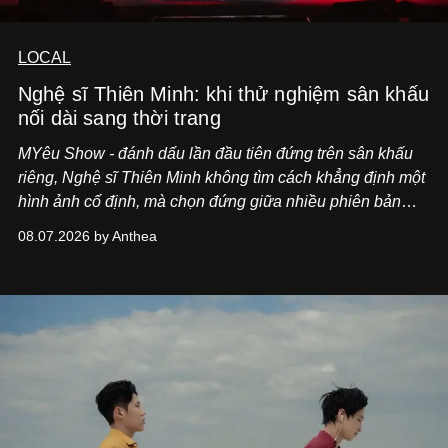
LOCAL
Nghệ sĩ Thiên Minh: khi thử nghiệm sân khấu
nối dài sang thời trang
MYêu Show - đánh dấu lần đầu tiên đứng trên sân khấu
riêng, Nghệ sĩ Thiên Minh không tìm cách khẳng định một
hình ảnh cố định, mà chọn đứng giữa nhiều phiên bản
của bản thân và tinh thần thử nghiệm ấy đã dẫn anh đến
08.07.2026 by Anthea
một bộ suit lụa - như một cách "take the risk" khác, ngoài
âm nhạc.