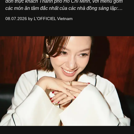
đón thực khách Thành phố Hồ Chí Minh, với menu gồm
các món ăn tâm đắc nhất của các nhà đồng sáng lập:
Giám đốc sáng tạo Ben Phạm và chef Thạch Tạ. Những
08.07.2026 by L'OFFICIEL Vietnam
món ăn đa dạng từ Á đến Âu nhanh chóng được yêu thích
nhờ cảm giác ngon miệng, thoải mái và cả khả năng
mang đến niềm vui cho thực khách.