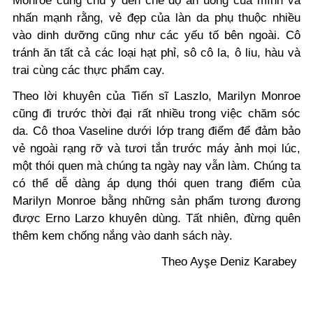
Monroe cũng chú ý đến chế độ ăn uống của mình và
nhấn mạnh rằng, vẻ đẹp của làn da phụ thuộc nhiều
vào dinh dưỡng cũng như các yếu tố bên ngoài. Cô
tránh ăn tất cả các loại hạt phỉ, sô cô la, ô liu, hàu và
trai cùng các thực phẩm cay.
Theo lời khuyên của Tiến sĩ Laszlo, Marilyn Monroe
cũng đi trước thời đại rất nhiều trong việc chăm sóc
da. Cô thoa Vaseline dưới lớp trang điểm để đảm bảo
vẻ ngoài rạng rỡ và tươi tắn trước máy ảnh mọi lúc,
một thói quen mà chúng ta ngày nay vẫn làm. Chúng ta
có thể dễ dàng áp dụng thói quen trang điểm của
Marilyn Monroe bằng những sản phẩm tương đương
được Erno Larzo khuyên dùng. Tất nhiên, đừng quên
thêm kem chống nắng vào danh sách này.
Theo Ayşe Deniz Karabey