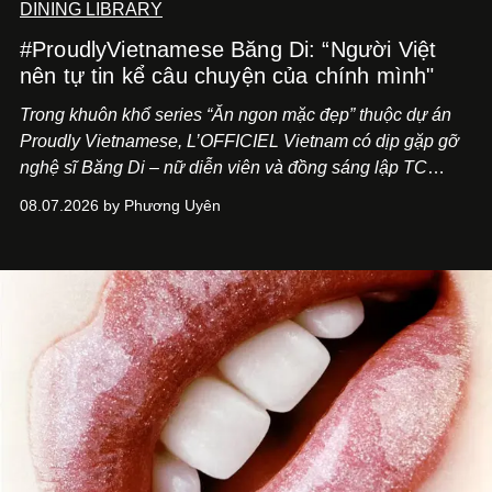
DINING LIBRARY
#ProudlyVietnamese Băng Di: “Người Việt
nên tự tin kể câu chuyện của chính mình"
Trong khuôn khổ series “Ăn ngon mặc đẹp” thuộc dự án
Proudly Vietnamese, L’OFFICIEL Vietnam có dịp gặp gỡ
nghệ sĩ Băng Di – nữ diễn viên và đồng sáng lập TC
ASIA, đơn vị đứng sau các thương hiệu BÀ BAR, MOTLY
08.07.2026 by Phương Uyên
Kitchen Bar và SALEM tại TP.HCM.