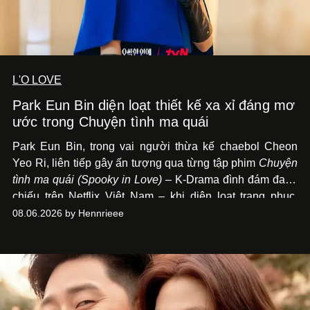
L'O LOVE
Park Eun Bin diện loạt thiết kế xa xỉ đáng mơ
ước trong Chuyện tình ma quái
Park Eun Bin, trong vai người thừa kế chaebol Cheon
Yeo Ri, liên tiếp gây ấn tượng qua từng tập phim
Chuyện
tình ma quái (Spooky in Love)
– K-Drama đình đám đang
chiếu trên Netflix Việt Nam – khi diện loạt trang phục,
đồng hồ & trang sức xa xỉ tương xứng với địa vị trên màn
08.06.2026 by Hennrieee
ảnh nhỏ: từ Hermès, LOEWE cho đến Jaeger-LeCoultre,
Chaumet, Chopard…