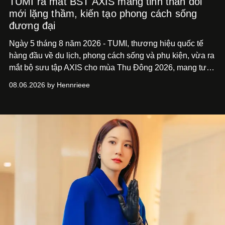
TUMI ra mắt BST AXIS mang tinh thần đổi
mới lặng thầm, kiến tạo phong cách sống
đương đại
Ngày 5 tháng 8 năm 2026 - TUMI, thương hiệu quốc tế
hàng đầu về du lịch, phong cách sống và phụ kiện, vừa ra
mắt bộ sưu tập AXIS cho mùa Thu Đông 2026, mang tư
duy thiết kế tiên phong, tái định nghĩa trải nghiệm du lịch
08.06.2026 by Hennrieee
và phong cách sống hiện đại bằng thiết kế sắc nét, chuẩn
xác gắn liền với tính thẩm mỹ toàn cầu.