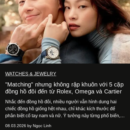
WATCHES & JEWELRY
"Matching" nhưng không rập khuôn với 5 cặp
đồng hồ đôi đến từ Rolex, Omega và Cartier
Nhắc đến đồng hồ đôi, nhiều người vẫn hình dung hai
chiếc đồng hồ giống hệt nhau, chỉ khác kích thước để
phân biệt cổ tay nam và nữ. Ý tưởng này từng phổ biến,
song cũng vô tình khiến khái niệm đồng hồ đôi trở nên
08.03.2026 by Ngọc Linh
khá rập khuôn. Nói lời tạm biết hai phiên bản nam nữ