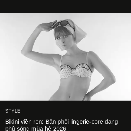
giống nhau y đúc, các nhà chế tác hiện này không còn
mải miết tìm kiếm sự đồng nhất tuyệt đối. Họ để những
đường nét, tỷ lệ và bảng màu nối liền hai thiết kế, dù mỗi
phiên bản vẫn mang linh hồn riêng.
STYLE
Bikini viền ren: Bản phối lingerie-core đang
phủ sóng mùa hè 2026