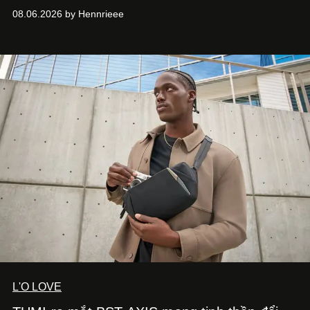
“Taking A Break”
. Đây không chỉ là sản phẩm đánh dấu
08.06.2026 by Hennrieee
bước chuyển mình của 14 Casper sau chương trình, mà
còn mở ra một chương mới trong hành trình nghệ thuật
của nam nghệ sĩ khi lần đầu tiên anh trình làng một MV
solo được đầu tư toàn diện từ sáng tác, sản xuất, trình
diễn đến hình ảnh.
L'O LOVE