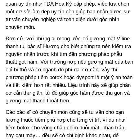
quan uy tín như FDA Hoa Kỳ cấp phép, việc lựa chọn
một cơ sở làm đẹp uy tín còn giúp bạn nhận được sự
tư vấn chuyên nghiệp và toàn diện dưới góc nhìn
chuyên môn.
Đơn cử, với những ai mong ước có gương mặt V-line
thanh tú, bác sĩ Hương cho biết chúng ta nên kiểm tra
nguyên nhân trước khi tìm đến phương pháp phẫu
thuật gọt hàm. Với trường hợp nếu gương mặt của bạn
chỉ bị thô và có ngạnh do phì đại cơ cắn, vậy thì
phương pháp tiêm botox hoặc dysport là một ý an toàn
và tiết kiệm hơn rất nhiều. Liệu trình này sẽ giúp phần
cơ cắn thư giãn, từ đó giúp góc hàm được thu gọn và
gương mặt thanh thoát hơn.
Các bác sĩ có chuyên môn cũng sẽ tư vấn cho bạn
lượng thuốc tiêm phù hợp cho từng vị trí, ví dụ như
tiêm botox cho vùng chân chim đuôi mắt, nhăn trán,
hay cau mày… đều sẽ có chỉ định khác nhau, để