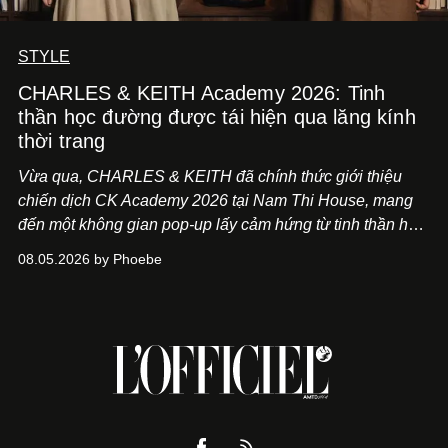
STYLE
CHARLES & KEITH Academy 2026: Tinh
thần học đường được tái hiện qua lăng kính
thời trang
Vừa qua, CHARLES & KEITH đã chính thức giới thiệu
chiến dịch CK Academy 2026 tại Nam Thi House, mang
đến một không gian pop-up lấy cảm hứng từ tinh thần học
đường hiện đại, nơi thời trang, sáng tạo và phong cách
08.05.2026 by Phoebe
sống của thế hệ Gen Z giao thoa trong một trải nghiệm đa
giác quan.