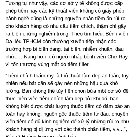
Tương tự như vậy, các cơ sở y tế không được cấp
phép tiêm hay các kỹ thuật viên không có giấy phép
hành nghề cũng là những nguyên nhân tiềm ẩn rủi ro
cho khách hàng có nhu cầu tiêm chích, thậm chí gây
ra biến chứng nghiêm trọng. Theo tìm hiểu, Bệnh viện
Da liễu TPHCM còn thường xuyên tiếp nhận các
trường hợp bị biến dạng, tai biến, nhiễm khuẩn, đau
nhức… Nặng hơn, có người nhập bệnh viện Chợ Rẫy
vì tổn thương vùng mắt do tiêm filler.
“Tiêm chích thẩm mỹ là thủ thuật làm đẹp an toàn, tuy
nhiên nếu bất cẩn sẽ gây nên những hậu quả khó
lường. Bạn không thể tùy tiện chọn bừa một cơ sở để
thực hiện việc tiêm chích làm đẹp bởi khi đó, bạn
không biết được chất lượng thuốc tiêm có đảm bảo an
toàn hay không, nguồn gốc thuốc tiêm từ đâu, chuyên
viên tiêm có đủ kinh nghiệm để xử lý những rủi ro như
khách hàng bị dị ứng với các thành phần tiêm, v.v...”,
Bác sĩ Hoàng Hương cảnh báo.