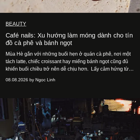
BEAUTY
Café nails: Xu hướng làm móng dành cho tín
đồ cà phê và bánh ngọt
Mùa Hè gắn với những buổi hẹn ở quán cà phê, nơi một
tách latte, chiếc croissant hay miếng bánh ngọt cũng đủ
khiến buổi chiều trở nên dễ chịu hơn.
Lấy cảm hứng từ
cà phê, bánh nướng và các món tráng miệng, café nails
08.08.2026 by Ngọc Linh
sử dụng bảng màu nâu sữa, kem, trắng ngà cùng những
chi tiết đắp nổi để tái hiện không gian quen thuộc của
quán cà phê. Dưới đây là những mẫu nail được yêu thích
nhất của xu hướng này.