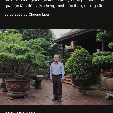
quá bận tâm đến việc chứng minh bản thân, nhưng cũng
chưa bao giờ thôi khao khát được làm nghề. Từ hai bộ
08.08.2026 by Chuong Lieu
phim điện ảnh trong nửa đầu 2026 đến hành trình trở lại
với
Running Man Vietnam
, nam diễn viên nhìn công việc
bằng một tâm thế điềm tĩnh hơn. Anh tiếp tục học hỏi, trau
dồi và chờ đợi những vai diễn đủ sức đưa mình đến
những vùng đất mới. Ở tuổi ngoài 30, điều anh theo đuổi
không phải những đích đến quá lớn, mà là khả năng luôn
tiến về phía trước.