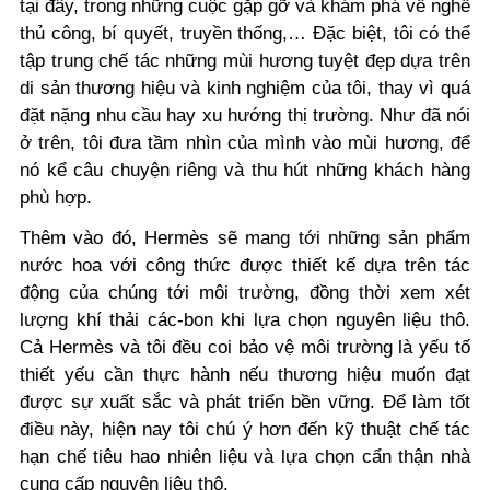
tại đây, trong những cuộc gặp gỡ và khám phá về nghề
thủ công, bí quyết, truyền thống,… Đặc biệt, tôi có thể
tập trung chế tác những mùi hương tuyệt đẹp dựa trên
di sản thương hiệu và kinh nghiệm của tôi, thay vì quá
đặt nặng nhu cầu hay xu hướng thị trường. Như đã nói
ở trên, tôi đưa tầm nhìn của mình vào mùi hương, để
nó kể câu chuyện riêng và thu hút những khách hàng
phù hợp.
Thêm vào đó, Hermès sẽ mang tới những sản phẩm
nước hoa với công thức được thiết kế dựa trên tác
động của chúng tới môi trường, đồng thời xem xét
lượng khí thải các-bon khi lựa chọn nguyên liệu thô.
Cả Hermès và tôi đều coi bảo vệ môi trường là yếu tố
thiết yếu cần thực hành nếu thương hiệu muốn đạt
được sự xuất sắc và phát triển bền vững. Để làm tốt
điều này, hiện nay tôi chú ý hơn đến kỹ thuật chế tác
hạn chế tiêu hao nhiên liệu và lựa chọn cẩn thận nhà
cung cấp nguyên liệu thô.