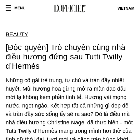
MENU
VIETNAM
BEAUTY
[Độc quyền] Trò chuyện cùng nhà
điều hương đứng sau Tutti Twilly
d’Hermès
Những cô gái trẻ trung, tự chủ và tràn đầy nhiệt
huyết. Mùi hương hoa gừng mở ra màn dạo đầu
mới lạ không kém phần tinh tế. Hương vải mọng
nước, ngọt ngào. Kết hợp tất cả những gì đẹp đẽ
và tràn đầy sức sống ấy sẽ ra sao? Đó là điều mà
nhà điều hương Christine Nagel đã thực hiện - một
Tutti Twilly d’Hermès mang trong mình hơi thở của
tính nữ thời đại, tươi mới và căng tràn hứng khởi.