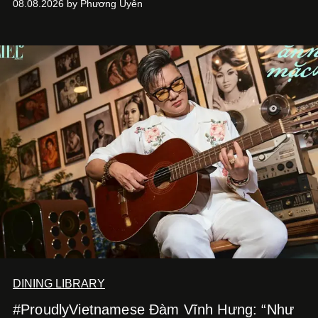
08.08.2026 by Phương Uyên
Kitchen Bar và SALEM tại TP.HCM.
DINING LIBRARY
#ProudlyVietnamese Đàm Vĩnh Hưng: “Như