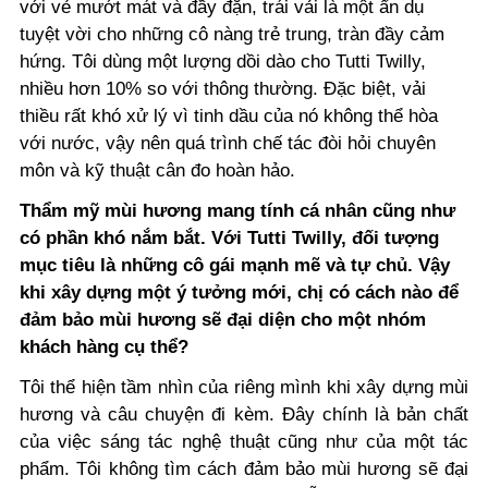
với vẻ mướt mát và đầy đặn, trái vải là một ẩn dụ
tuyệt vời cho những cô nàng trẻ trung, tràn đầy cảm
hứng. Tôi dùng một lượng dồi dào cho Tutti Twilly,
nhiều hơn 10% so với thông thường. Đặc biệt, vải
thiều rất khó xử lý vì tinh dầu của nó không thể hòa
với nước, vậy nên quá trình chế tác đòi hỏi chuyên
môn và kỹ thuật cân đo hoàn hảo.
Thẩm mỹ mùi hương mang tính cá nhân cũng như
có phần khó nắm bắt. Với Tutti Twilly, đối tượng
mục tiêu là những cô gái mạnh mẽ và tự chủ. Vậy
khi xây dựng một ý tưởng mới, chị có cách nào để
đảm bảo mùi hương sẽ đại diện cho một nhóm
khách hàng cụ thể?
Tôi thể hiện tầm nhìn của riêng mình khi xây dựng mùi
hương và câu chuyện đi kèm. Đây chính là bản chất
của việc sáng tác nghệ thuật cũng như của một tác
phẩm. Tôi không tìm cách đảm bảo mùi hương sẽ đại