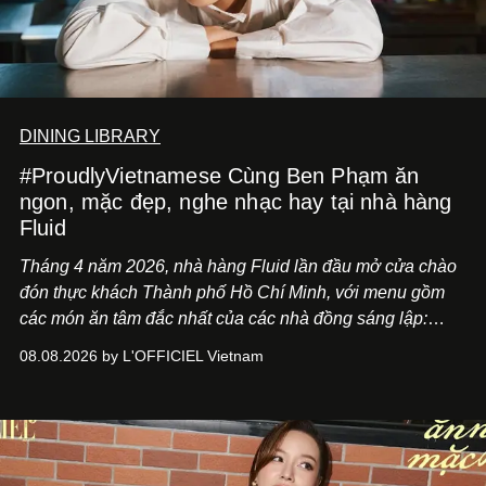
DINING LIBRARY
#ProudlyVietnamese Cùng Ben Phạm ăn
ngon, mặc đẹp, nghe nhạc hay tại nhà hàng
Fluid
Tháng 4 năm 2026, nhà hàng Fluid lần đầu mở cửa chào
đón thực khách Thành phố Hồ Chí Minh, với menu gồm
các món ăn tâm đắc nhất của các nhà đồng sáng lập:
Giám đốc sáng tạo Ben Phạm và chef Thạch Tạ. Những
08.08.2026 by L'OFFICIEL Vietnam
món ăn đa dạng từ Á đến Âu nhanh chóng được yêu thích
nhờ cảm giác ngon miệng, thoải mái và cả khả năng
mang đến niềm vui cho thực khách.