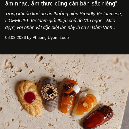
âm nhạc, ẩm thực cũng cần bản sắc riêng”
Trong khuôn khổ dự án thường niên Proudly Vietnamese,
L’OFFICIEL Vietnam giới thiệu chủ đề “Ăn ngon - Mặc
đẹp”, với nhân vật đặc biệt lần này là ca sĩ Đàm Vĩnh
Hưng. Đầu năm 2026, anh chính thức khai trương Tiệm
08.09.2026 by Phuong Uyen, Lode
Cà Phê Cà Pháo mang dấu ấn Indochine hoài niệm, thu
hút nhiều thực khách ghé thăm.