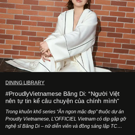
DINING LIBRARY
#ProudlyVietnamese Băng Di: “Người Việt
nên tự tin kể câu chuyện của chính mình"
Trong khuôn khổ series “Ăn ngon mặc đẹp” thuộc dự án
Proudly Vietnamese, L’OFFICIEL Vietnam có dịp gặp gỡ
nghệ sĩ Băng Di – nữ diễn viên và đồng sáng lập TC
ASIA, đơn vị đứng sau các thương hiệu BÀ BAR, MOTLY