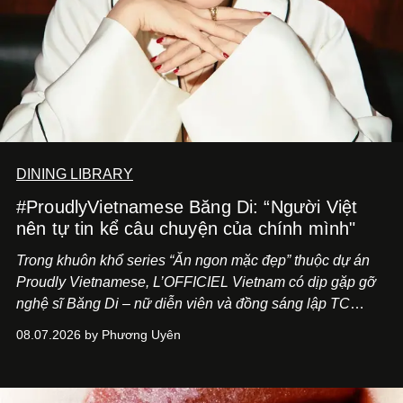
DINING LIBRARY
#ProudlyVietnamese Băng Di: “Người Việt
nên tự tin kể câu chuyện của chính mình"
Trong khuôn khổ series “Ăn ngon mặc đẹp” thuộc dự án
Proudly Vietnamese, L’OFFICIEL Vietnam có dịp gặp gỡ
nghệ sĩ Băng Di – nữ diễn viên và đồng sáng lập TC
ASIA, đơn vị đứng sau các thương hiệu BÀ BAR, MOTLY
08.07.2026 by Phương Uyên
Kitchen Bar và SALEM tại TP.HCM.