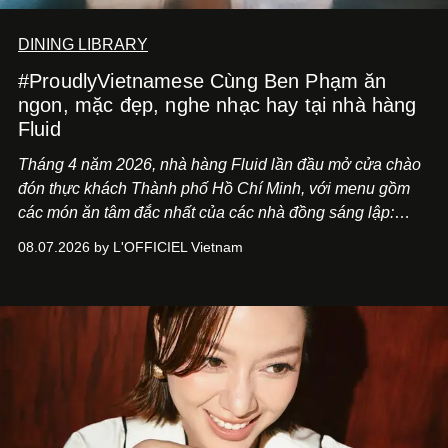
DINING LIBRARY
#ProudlyVietnamese Cùng Ben Phạm ăn
ngon, mặc đẹp, nghe nhạc hay tại nhà hàng
Fluid
Tháng 4 năm 2026, nhà hàng Fluid lần đầu mở cửa chào
đón thực khách Thành phố Hồ Chí Minh, với menu gồm
các món ăn tâm đắc nhất của các nhà đồng sáng lập:
Giám đốc sáng tạo Ben Phạm và chef Thạch Tạ. Những
08.07.2026 by L'OFFICIEL Vietnam
món ăn đa dạng từ Á đến Âu nhanh chóng được yêu thích
nhờ cảm giác ngon miệng, thoải mái và cả khả năng
mang đến niềm vui cho thực khách.