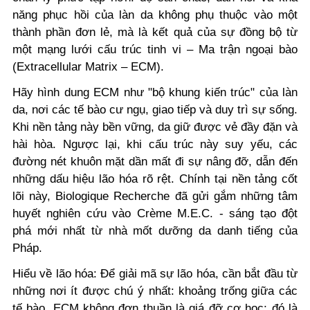
năng phục hồi của làn da không phụ thuộc vào một
thành phần đơn lẻ, mà là kết quả của sự đồng bộ từ
một mạng lưới cấu trúc tinh vi – Ma trận ngoại bào
(Extracellular Matrix – ECM).
Hãy hình dung ECM như "bộ khung kiến trúc" của làn
da, nơi các tế bào cư ngụ, giao tiếp và duy trì sự sống.
Khi nền tảng này bền vững, da giữ được vẻ đầy đặn và
hài hòa. Ngược lại, khi cấu trúc này suy yếu, các
đường nét khuôn mặt dần mất đi sự nâng đỡ, dẫn đến
những dấu hiệu lão hóa rõ rệt. Chính tại nền tảng cốt
lõi này, Biologique Recherche đã gửi gắm những tâm
huyết nghiên cứu vào Crème M.E.C. - sáng tạo đột
phá mới nhất từ nhà mốt dưỡng da danh tiếng của
Pháp.
Hiểu về lão hóa: Để giải mã sự lão hóa, cần bắt đầu từ
những nơi ít được chú ý nhất: khoảng trống giữa các
tế bào. ECM không đơn thuần là giá đỡ cơ học; đó là