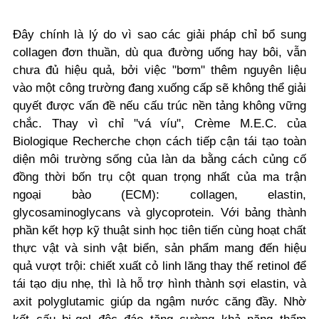
Đây chính là lý do vì sao các giải pháp chỉ bổ sung
collagen đơn thuần, dù qua đường uống hay bôi, vẫn
chưa đủ hiệu quả, bởi việc "bơm" thêm nguyên liệu
vào một công trường đang xuống cấp sẽ không thể giải
quyết được vấn đề nếu cấu trúc nền tảng không vững
chắc. Thay vì chỉ "vá víu", Crème M.E.C. của
Biologique Recherche chọn cách tiếp cận tái tạo toàn
diện môi trường sống của làn da bằng cách củng cố
đồng thời bốn trụ cột quan trọng nhất của ma trận
ngoại bào (ECM): collagen, elastin,
glycosaminoglycans và glycoprotein. Với bảng thành
phần kết hợp kỹ thuật sinh học tiên tiến cùng hoạt chất
thực vật và sinh vật biển, sản phẩm mang đến hiệu
quả vượt trội: chiết xuất cỏ linh lăng thay thế retinol để
tái tạo dịu nhẹ, thì là hỗ trợ hình thành sợi elastin, và
axit polyglutamic giúp da ngậm nước căng đầy. Nhờ