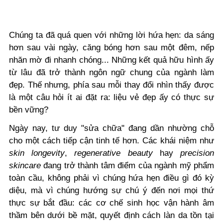
Chúng ta đã quá quen với những lời hứa hẹn: da sáng
hơn sau vài ngày, căng bóng hơn sau một đêm, nếp
nhăn mờ đi nhanh chóng... Những kết quả hữu hình ấy
từ lâu đã trở thành ngôn ngữ chung của ngành làm
đẹp. Thế nhưng, phía sau mỗi thay đổi nhìn thấy được
là một câu hỏi ít ai đặt ra: liệu vẻ đẹp ấy có thực sự
bền vững?
Ngày nay, tư duy "sửa chữa" đang dần nhường chỗ
cho một cách tiếp cận tinh tế hơn. Các khái niệm như
skin longevity
,
regenerative beauty
hay
precision
skincare
đang trở thành tâm điểm của ngành mỹ phẩm
toàn cầu, không phải vì chúng hứa hẹn điều gì đó kỳ
diệu, mà vì chúng hướng sự chú ý đến nơi mọi thứ
thực sự bắt đầu: các cơ chế sinh học vận hành âm
thầm bên dưới bề mặt, quyết định cách làn da tồn tại