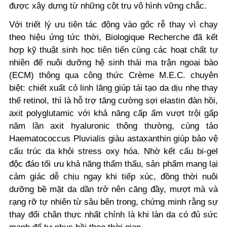
được xây dựng từ những cột trụ vô hình vững chắc.
Với triết lý ưu tiên tác động vào gốc rễ thay vì chạy
theo hiệu ứng tức thời, Biologique Recherche đã kết
hợp kỹ thuật sinh học tiên tiến cùng các hoạt chất tự
nhiên để nuôi dưỡng hệ sinh thái ma trận ngoại bào
(ECM) thông qua công thức Crème M.E.C. chuyên
biệt: chiết xuất cỏ linh lăng giúp tái tạo da dịu nhẹ thay
thế retinol, thì là hỗ trợ tăng cường sợi elastin đàn hồi,
axit polyglutamic với khả năng cấp ẩm vượt trội gấp
năm lần axit hyaluronic thông thường, cùng tảo
Haematococcus Pluvialis giàu astaxanthin giúp bảo vệ
cấu trúc da khỏi stress oxy hóa. Nhờ kết cấu bi-gel
độc đáo tối ưu khả năng thẩm thấu, sản phẩm mang lại
cảm giác dễ chịu ngay khi tiếp xúc, đồng thời nuôi
dưỡng bề mặt da dần trở nên căng đầy, mượt mà và
rạng rỡ tự nhiên từ sâu bên trong, chứng minh rằng sự
thay đổi chân thực nhất chính là khi làn da có đủ sức