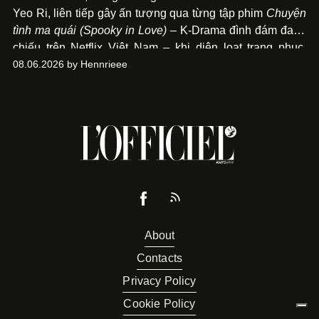
Yeo Ri, liên tiếp gây ấn tượng qua từng tập phim
Chuyện
tình ma quái (Spooky in Love)
– K-Drama đình đám đang
chiếu trên Netflix Việt Nam – khi diện loạt trang phục,
đồng hồ & trang sức xa xỉ tương xứng với địa vị trên màn
08.06.2026 by Hennrieee
ảnh nhỏ: từ Hermès, LOEWE cho đến Jaeger-LeCoultre,
Chaumet, Chopard…
About
Contacts
Privacy Policy
Cookie Policy