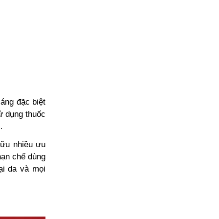
sáng đặc biệt
ử dụng thuốc
…
hữu nhiều ưu
 hạn chế dùng
ại da và mọi
.