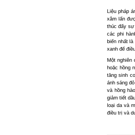
Liệu pháp á
xâm lấn đượ
thúc đẩy sự 
các phi hàn
biến nhất l
xanh để điều
Một nghiên 
hoặc hồng n
tăng sinh co
ánh sáng đỏ 
và hồng hào
giảm tiết dầ
loại da và 
điều trị và d