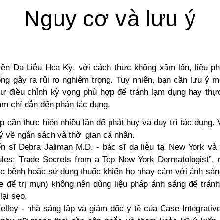
Nguy cơ và lưu ý
iện Da Liễu Hoa Kỳ,
với cách thức không xâm lấn, liệu p
ng gây ra rủi ro nghiêm trọng. Tuy nhiên, bạn cần lưu ý m
ư điều chỉnh kỳ vọng phù hợp để tránh lạm dụng hay thự
hậm chí dẫn đến phản tác dụng.
p cần thực hiện nhiều lần để phát huy và duy trì tác dụng.
ý về ngân sách và thời gian cá nhân.
n sĩ Debra Jaliman M.D. - bác sĩ da liễu tại New York và 
ules: Trade Secrets from a Top New York Dermatologist”,
c bệnh hoặc sử dụng thuốc khiến họ nhạy cảm với ánh sán
e để trị mụn) không nên dùng liệu pháp ánh sáng để tránh
lại sẹo.
lley - nhà sáng lập và giám đốc y tế của Case Integrative