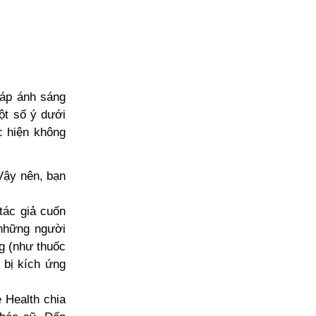
háp ánh sáng
ột số ý dưới
c hiện không
 Vậy nên, bạn
tác giả cuốn
 những người
g (như thuốc
 bị kích ứng
 Health chia