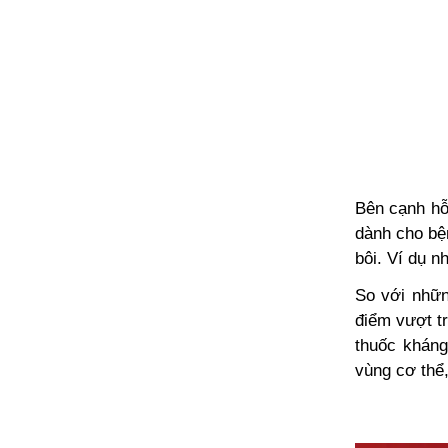
Bên cạnh hỗ 
dành cho
bệ
bôi. Ví dụ n
So với nhữn
điểm vượt tr
thuốc kháng
vùng cơ thể,