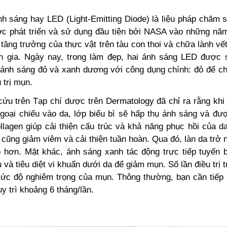
nh sáng hay LED (Light-Emitting Diode) là liệu pháp chăm 
c phát triển và sử dụng đầu tiên bởi NASA vào những n
tăng trưởng của thực vật trên tàu con thoi và chữa lành v
h gia. Ngày nay, trong làm đẹp, hai ánh sáng LED được
à ánh sáng đỏ và xanh dương với công dụng chính: đỏ để ch
 trị mụn.
cứu trên Tạp chí dược trên Dermatology đã chỉ ra rằng khi
goại chiếu vào da, lớp biểu bì sẽ hấp thụ ánh sáng và đượ
llagen giúp cải thiện cấu trúc và khả năng phục hồi của d
cũng giảm viêm và cải thiện tuần hoàn. Qua đó, làn da trở
 hơn. Mặt khác, ánh sáng xanh tác động trực tiếp tuyến 
u và tiêu diệt vi khuẩn dưới da để giảm mụn.
Số lần điều trị 
mức độ nghiêm trọng của mụn. Thông thường, bạn cần tiếp 
uy trì khoảng 6 tháng/lần.