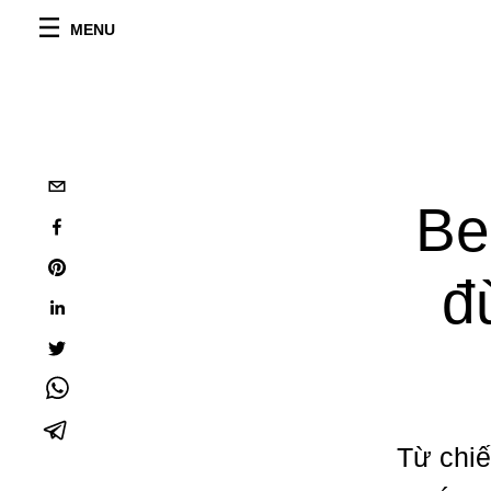
MENU
Be
đ
Từ chiế