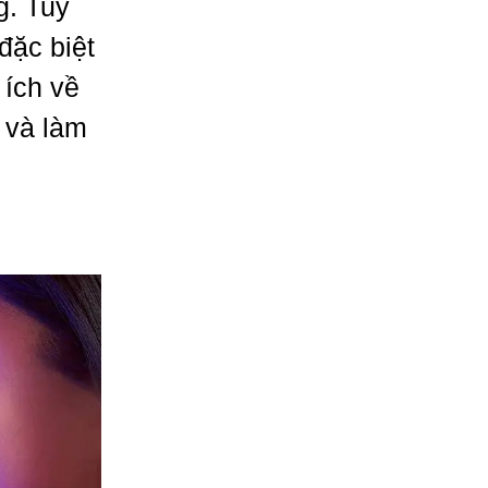
g. Tuy
đặc biệt
 ích về
 và làm