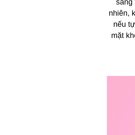
sáng 
nhiên, 
nếu tự
mặt kh