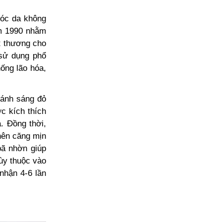
sóc da không
ăm 1990 nhằm
ết thương cho
 sử dụng phổ
ống lão hóa,
 ánh sáng đỏ
c kích thích
a. Đồng thời,
 nên căng mịn
bã nhờn giúp
tùy thuộc vào
nhận 4-6 lần