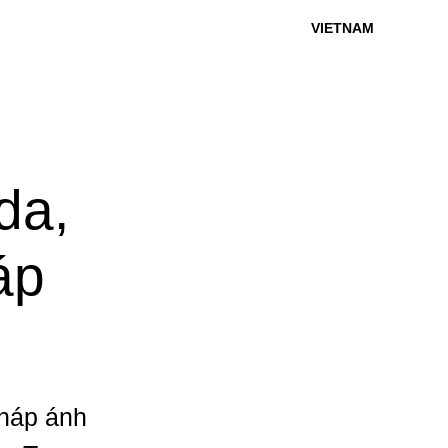
VIETNAM
da,
áp
pháp ánh