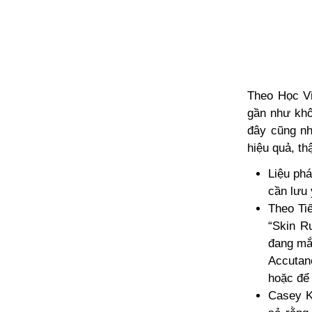
Theo
Học V
gần như khô
đây cũng nh
hiệu quả, t
Liệu phá
cần lưu 
Theo Tiế
“Skin R
đang mắ
Accutan
hoặc để 
Casey Ke