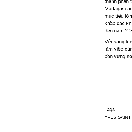
thành phần 
Madagascar,
mục tiêu lớ
khắp các kh
đến năm 20
Với sáng kiế
làm việc cù
bền vững hơ
Tags
YVES SAINT