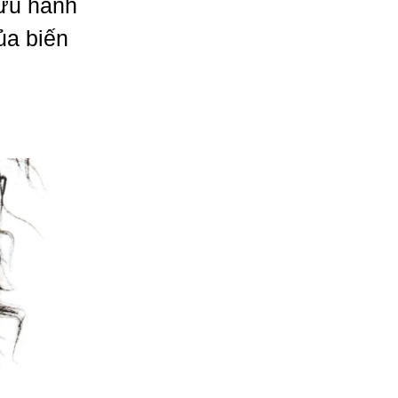
cứu hành
ủa biến