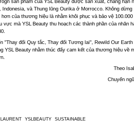
trogn sản phẩm của YSL Beauty được sản xuất, chẳng hạn n
 Indonesia, và Thung lũng Ourika ở Morrocco. Không dừng l
n hơn của thương hiệu là nhằm khôi phục và bảo vệ 100.000 
u vực mà YSL Beauty thu hoạch các thành phần của nhãn h
30.
n "Thay đổi Quy tắc, Thay đổi Tương lai", Rewild Our Earth 
ng YSL Beauty nhằm thúc đẩy cam kết của thương hiệu về m
n.
Theo Isab
Chuyển ngữ
 LAURENT
YSLBEAUTY
SUSTAINABLE