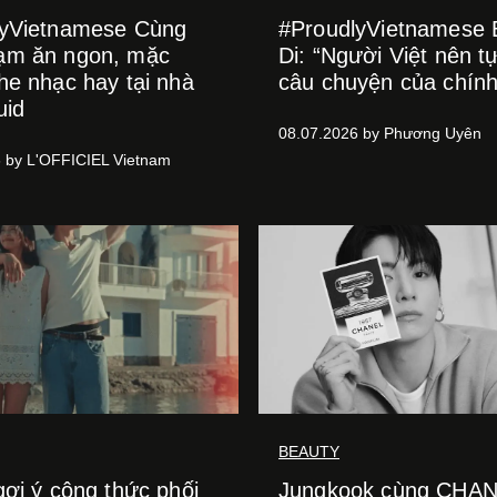
lyVietnamese Cùng
#ProudlyVietnamese
ạm ăn ngon, mặc
Di: “Người Việt nên tự
he nhạc hay tại nhà
câu chuyện của chín
uid
08.07.2026 by Phương Uyên
 by L'OFFICIEL Vietnam
BEAUTY
gợi ý công thức phối
Jungkook cùng CHA