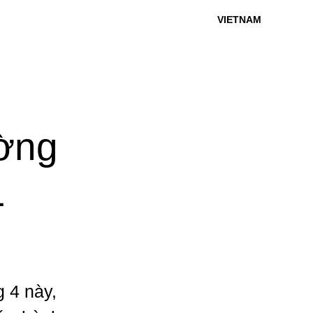
VIETNAM
ờng
L
 4 này,