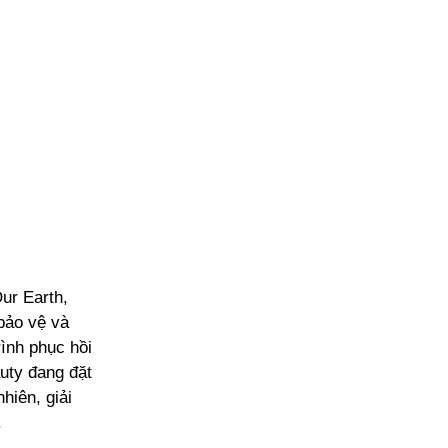
ur Earth,
bảo vệ và
ình phục hồi
auty đang đặt
hiên, giải
.