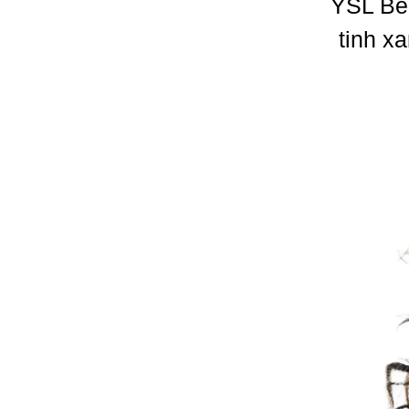
YSL Bea
tinh x