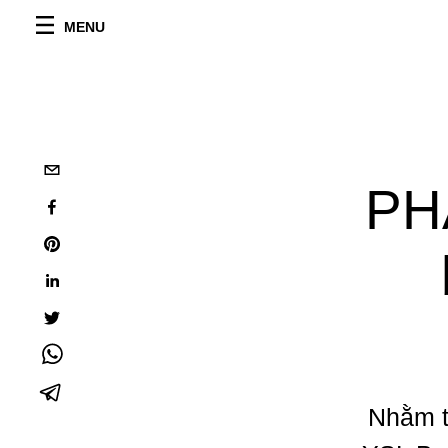
MENU
PH
Nhằm t