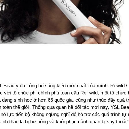
L Beauty đã công bố sáng kiến mới nhất của mình, Rewild O
c với tổ chức phi chính phủ toàn cầu
Re: wild
, một tổ chức 
 dạng sinh học ở hơn 66 quốc gia, cũng như thúc đẩy quá tr
ên toàn thế giới. Thông qua quan hệ đối tác mới này, YSL Be
“nỗ lực tiến bộ không ngừng nghỉ để hỗ trợ các quá trình tự n
inh thái đã bị hư hỏng và khôi phục cảnh quan bị suy thoái”