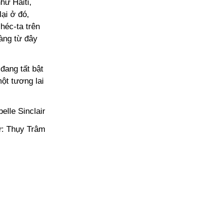
hư Haiti,
ại ở đó,
héc-ta trên
àng từ đây
đang tất bật
ột tương lai
elle Sinclair
: Thụy Trâm