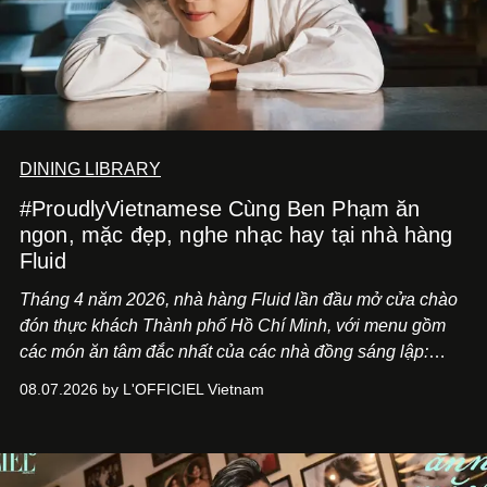
DINING LIBRARY
#ProudlyVietnamese Cùng Ben Phạm ăn
ngon, mặc đẹp, nghe nhạc hay tại nhà hàng
Fluid
Tháng 4 năm 2026, nhà hàng Fluid lần đầu mở cửa chào
đón thực khách Thành phố Hồ Chí Minh, với menu gồm
các món ăn tâm đắc nhất của các nhà đồng sáng lập:
Giám đốc sáng tạo Ben Phạm và chef Thạch Tạ. Những
08.07.2026 by L'OFFICIEL Vietnam
món ăn đa dạng từ Á đến Âu nhanh chóng được yêu thích
nhờ cảm giác ngon miệng, thoải mái và cả khả năng
mang đến niềm vui cho thực khách.