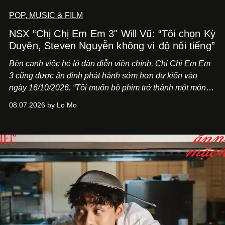
POP, MUSIC & FILM
NSX “Chị Chị Em Em 3" Will Vũ: “Tôi chọn Kỳ
Duyên, Steven Nguyễn không vì độ nổi tiếng”
Bên cạnh việc hé lộ dàn diễn viên chính,
Chị Chị Em Em
3
cũng được ấn định phát hành sớm hơn dự kiến vào
ngày 16/10/2026. “Tôi muốn bộ phim trở thành một món
quà, đồng thời thể hiện sự trân trọng và tôn vinh phụ nữ
08.07.2026 by Lo Mo
Việt Nam”, NSX Will Vũ cho biết.