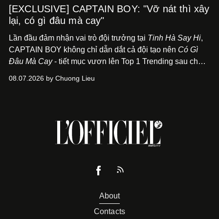
[EXCLUSIVE] CAPTAIN BOY: "Vỡ nát thì xây
lại, có gì đâu mà cay"
Lần đầu đảm nhận vai trò đội trưởng tại
Tinh Hà Say Hi
,
CAPTAIN BOY không chỉ dẫn dắt cả đội tạo nên
Có Gì
Đâu Mà Cay
- tiết mục vươn lên Top 1 Trending sau chưa
đầy 24 giờ đồng hồ - mà còn học cách buông bớt cái tôi
08.07.2026 by Chuong Lieu
để lắng nghe, kết nối và tin tưởng đồng đội. Với nam
nghệ sĩ, đó cũng là bước chuyển quan trọng trên hành
trình trở thành một producer thực thụ.
About
Contacts