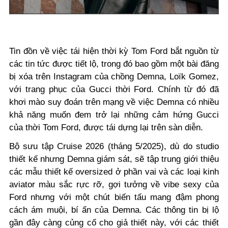
Tin đồn về việc tái hiện thời kỳ Tom Ford bắt nguồn từ
các tin tức được tiết lộ, trong đó bao gồm một bài đăng
bị xóa trên Instagram của chồng Demna, Loïk Gomez,
với trang phục của Gucci thời Ford. Chính từ đó đã
khơi mào suy đoán trên mạng về việc Demna có nhiều
khả năng muốn đem trở lại những cảm hứng Gucci
của thời Tom Ford, được tái dựng lại trên sàn diễn.
Bộ sưu tập Cruise 2026 (tháng 5/2025), dù do studio
thiết kế nhưng Demna giám sát, sẽ tập trung giới thiệu
các mẫu thiết kế oversized ở phần vai và các loại kinh
aviator màu sắc rực rỡ, gợi tưởng về vibe sexy của
Ford nhưng với một chút biến tấu mang đậm phong
cách ám muội, bí ẩn của Demna. Các thông tin bị lộ
gần đây càng củng cố cho giả thiết này, với các thiết