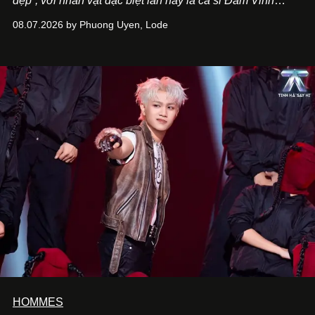
đẹp”, với nhân vật đặc biệt lần này là ca sĩ Đàm Vĩnh
Hưng. Đầu năm 2026, anh chính thức khai trương Tiệm
08.07.2026 by Phuong Uyen, Lode
Cà Phê Cà Pháo mang dấu ấn Indochine hoài niệm, thu
hút nhiều thực khách ghé thăm.
HOMMES