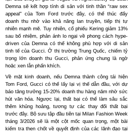
Demna sẽ kết hợp tính di sản với tinh thần “raw sex
appeal” của Tom Ford trước đây, có thể thúc đẩy
doanh thu nhờ vào khả năng lan truyền, tiếp thị tự
nhiên mạnh mẽ. Tuy nhiên, cổ phiếu Kering giảm 13%
sau bổ nhiệm, phản ánh lo ngại về phong cách hype-
driven của Demna có thể không phù hợp với di sản
tinh tế của Gucci. Ở thị trường Trung Quốc, chiếm tỷ
trọng lớn doanh thu Gucci, phản ứng chung là ngờ
hoặc xen lẫn phấn khích.
Về mặt kinh doanh, nếu Demna thành công tái hiện
Tom Ford, Gucci có thể lấy lại vị thế dẫn đầu, với dự
báo tăng trưởng 15-20% doanh thu hàng năm nhờ sức
hút văn hóa. Ngược lại, thất bại có thể làm sâu sắc
thêm khủng hoảng, tương tự các thay đổi thất bại
trước đây. Bộ sưu tập đầu tiên tại Milan Fashion Week
tháng 3/2026 sẽ là một cột mốc quan trọng, một bài
kiểm tra then chốt về quyết định của các lãnh đạo tại