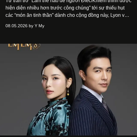
Từ trăn trở “Làm thế nào để người Điếc/Khiếm thính được
hiện diện nhiều hơn trước công chúng” tới
sự thiếu hụt
các “món ăn tinh thần” dành cho cộng đồng này, Lyon và
Phương đã quyết tâm biến ý tưởng công diễn một tác
08.05.2026 by Y My
phẩm múa đương đại thành hiện thực, mang tên Lắng
Nghe Điểm Chạm.