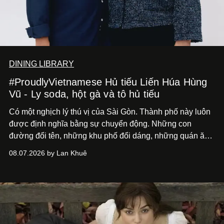
DINING LIBRARY
#ProudlyVietnamese Hủ tiếu Liến Húa Hùng
Vũ - Ly soda, hột gà và tô hủ tiếu
Có một nghịch lý thú vị của Sài Gòn. Thành phố này luôn
được định nghĩa bằng sự chuyển động. Những con
đường đổi tên, những khu phố đổi dáng, những quán ăn
mở ra rồi biến mất chỉ sau vài mùa mưa. Người ta luôn
08.07.2026 by Lan Khuê
nói về cái mới, về xu hướng tiếp theo, về những điều
đáng để trải nghiệm trước khi chúng trở nên lỗi thời.