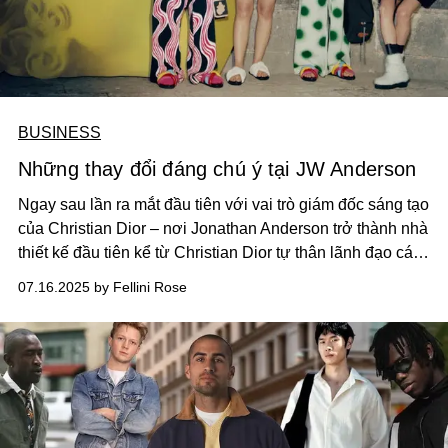
BUSINESS
Những thay đổi đáng chú ý tại JW Anderson
Ngay sau lần ra mắt đầu tiên với vai trò giám đốc sáng tạo
của Christian Dior – nơi Jonathan Anderson trở thành nhà
thiết kế đầu tiên kể từ Christian Dior tự thân lãnh đạo các
bộ sưu tập nam, nữ và haute couture – anh đã công bố
07.16.2025 by Fellini Rose
một chiến lược tái định hình thiết yếu cho JW Anderson.