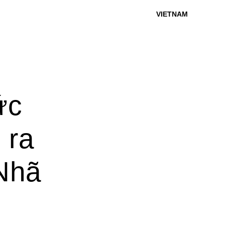
VIETNAM
ức
 ra
 Nhã