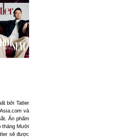
t bởi Tatler
rAsia.com và
mắt. Ấn phẩm
ào tháng Mười
atler sẽ được