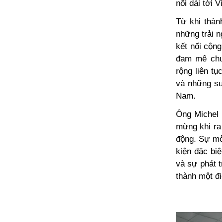
nối dài tới 
Từ khi thàn
những trải 
kết nối cộn
đam mê chu
rộng liên t
và những sự
Nam.
Ông Michel 
mừng khi ra 
động. Sự mở
kiện đặc bi
và sự phát t
thành một đi