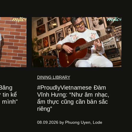
DINING LIBRARY
 Băng
#ProudlyVietnamese Đàm
 tin kể
Vĩnh Hưng: “Như âm nhạc,
h mình"
ẩm thực cũng cần bản sắc
riêng”
08.09.2026 by Phuong Uyen, Lode