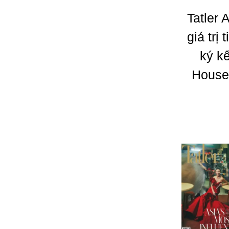
Tatler 
giá trị
ký k
House 