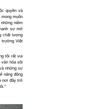
độc quyền và
ới mong muốn
a những niềm
 mạnh sự mở
g chất lượng
 trường Việt
 tôi rất vui
n văn hóa sôi
 và những sự
tế năng động
o nơi đây trở
ôi."