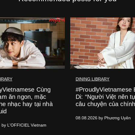
IBRARY
DINING LIBRARY
lyVietnamese Cùng
#ProudlyVietnamese
ạm ăn ngon, mặc
Di: “Người Việt nên tự
he nhạc hay tại nhà
câu chuyện của chín
uid
08.08.2026 by Phương Uyên
 by L'OFFICIEL Vietnam