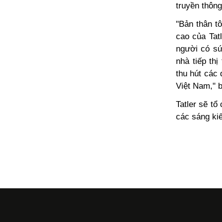
truyền thông
"Bản thân t
cao của Tat
người có sứ
nhà tiếp th
thu hút các
Việt Nam," b
Tatler sẽ tổ
các sáng ki