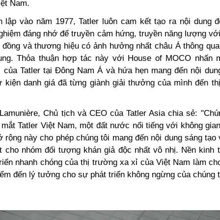
Việt Nam.
h lập vào năm 1977, Tatler luôn cam kết tạo ra nội dung 
nghiệm đáng nhớ để truyền cảm hứng, truyền năng lượng v
g đồng và thương hiệu có ảnh hưởng nhất châu Á thông qu
ng. Thỏa thuận hợp tác này với House of MOCO nhấn
ục của Tatler tại Đông Nam Á và hứa hẹn mang đến nội dun
 kiện danh giá đã từng giành giải thưởng của mình đến thị
Lamunière, Chủ tịch và CEO của Tatler Asia chia sẻ: "Chúng
mắt Tatler Việt Nam, một đất nước nổi tiếng với không gia
 rộng này cho phép chúng tôi mang đến nội dung sáng tạo
ệt cho nhóm đối tượng khán giả độc nhất vô nhị. Nền kinh 
riển nhanh chóng của thị trường xa xỉ của Việt Nam làm ch
ểm đến lý tưởng cho sự phát triển không ngừng của chúng t