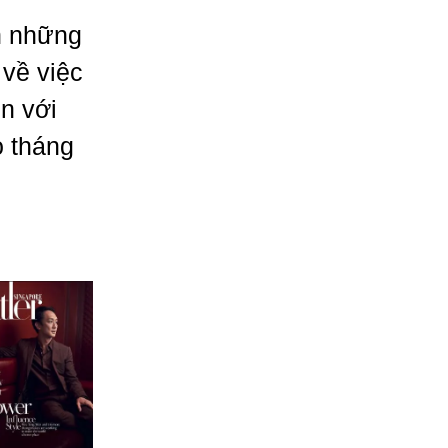
nh những
 về việc
n với
o tháng