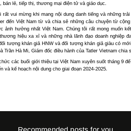
, bán lẻ, tiếp thị, thương mại điện tử và giáo dục.
ôi rất vui mừng khi mang nội dung danh tiếng và những trải
ler đến Việt Nam từ và chia sẻ những câu chuyện từ cộn
c ảnh hưởng nhất Việt Nam. Chúng tôi rất mong muốn kết
ị thương hiệu xa xỉ và những nhà lãnh đạo doanh nghiệp đ
 đối tượng khán giả HNW và đối tượng khán giả giàu có mới 
à Trần Hà Mi, Giám đốc điều hành của Tatler Vietnam chia 
 chức các buổi giới thiệu tại Việt Nam xuyên suốt tháng 9 để
ến và kế hoạch nội dung cho giai đoạn 2024-2025.
Recommended posts for you