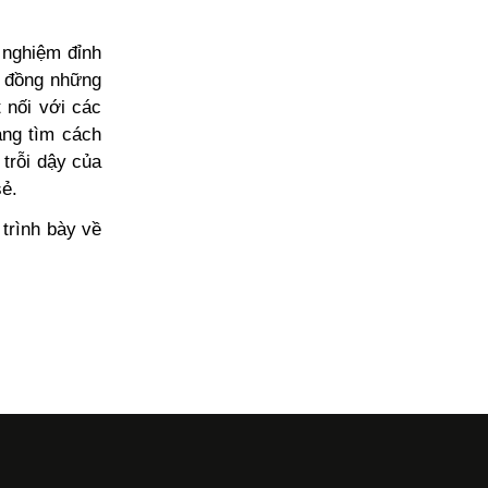
 nghiệm đỉnh
g đồng những
 nối với các
ang tìm cách
trỗi dậy của
sẻ.
 trình bày về