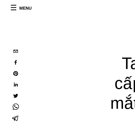
MENU
T
cấ
mắt