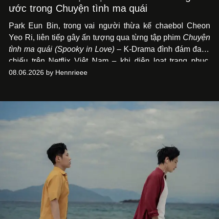
ước trong Chuyện tình ma quái
Park Eun Bin, trong vai người thừa kế chaebol Cheon
Yeo Ri, liên tiếp gây ấn tượng qua từng tập phim
Chuyện
tình ma quái (Spooky in Love)
– K-Drama đình đám đang
chiếu trên Netflix Việt Nam – khi diện loạt trang phục,
đồng hồ & trang sức xa xỉ tương xứng với địa vị trên màn
08.06.2026 by Hennrieee
ảnh nhỏ: từ Hermès, LOEWE cho đến Jaeger-LeCoultre,
Chaumet, Chopard…