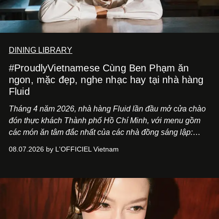
DINING LIBRARY
#ProudlyVietnamese Cùng Ben Phạm ăn
ngon, mặc đẹp, nghe nhạc hay tại nhà hàng
Fluid
Tháng 4 năm 2026, nhà hàng Fluid lần đầu mở cửa chào
đón thực khách Thành phố Hồ Chí Minh, với menu gồm
các món ăn tâm đắc nhất của các nhà đồng sáng lập:
Giám đốc sáng tạo Ben Phạm và chef Thạch Tạ. Những
08.07.2026 by L'OFFICIEL Vietnam
món ăn đa dạng từ Á đến Âu nhanh chóng được yêu thích
nhờ cảm giác ngon miệng, thoải mái và cả khả năng
mang đến niềm vui cho thực khách.