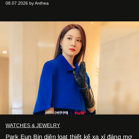
08.07.2026 by Anthea
hoa cao cấp 1957.
WATCHES & JEWELRY
Park Eun Bin diện loạt thiết kế xa xỉ đáng mơ