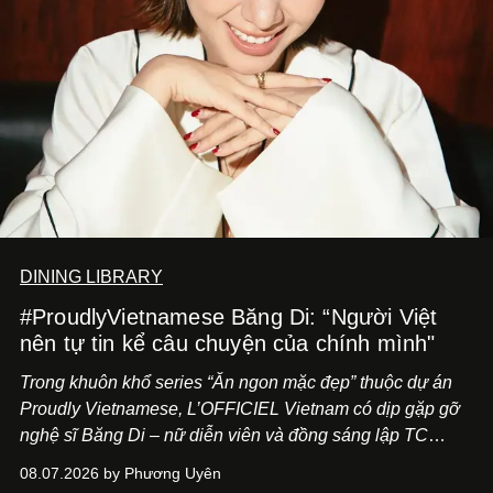
DINING LIBRARY
#ProudlyVietnamese Băng Di: “Người Việt
nên tự tin kể câu chuyện của chính mình"
Trong khuôn khổ series “Ăn ngon mặc đẹp” thuộc dự án
Proudly Vietnamese, L’OFFICIEL Vietnam có dịp gặp gỡ
nghệ sĩ Băng Di – nữ diễn viên và đồng sáng lập TC
ASIA, đơn vị đứng sau các thương hiệu BÀ BAR, MOTLY
08.07.2026 by Phương Uyên
Kitchen Bar và SALEM tại TP.HCM.