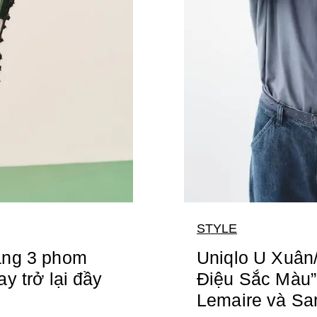
STYLE
ang 3 phom
Uniqlo U Xuân
y trở lại đầy
Điệu Sắc Màu”
Lemaire và Sa