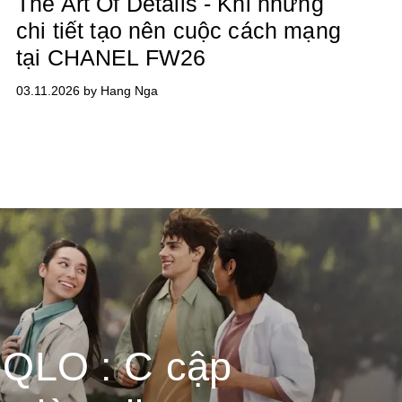
The Art Of Details - Khi những
chi tiết tạo nên cuộc cách mạng
tại CHANEL FW26
03.11.2026 by Hang Nga
QLO : C cập