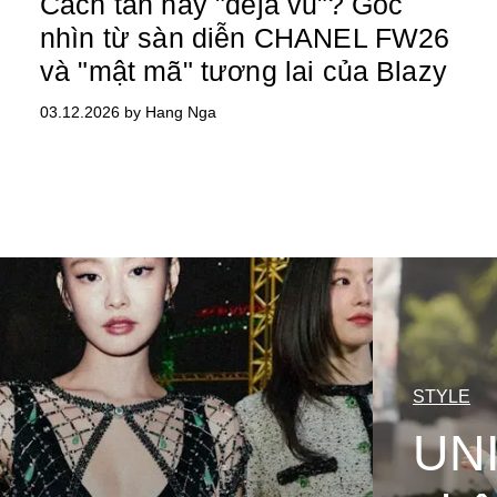
Cách tân hay "déjà vu"? Góc
nhìn từ sàn diễn CHANEL FW26
và "mật mã" tương lai của Blazy
03.12.2026 by Hang Nga
STYLE
UNI