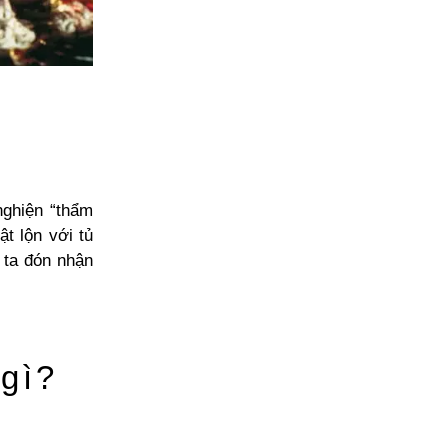
nghiện “thẩm
t lộn với tủ
 ta đón nhận
 gì?