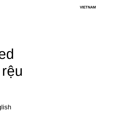
VIETNAM
led
 rệu
lish