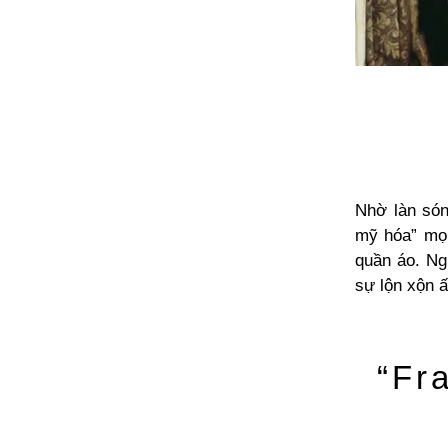
Nhờ làn són
mỹ hóa” mọi
quần áo. Ng
sự lộn xộn ấ
“Fr