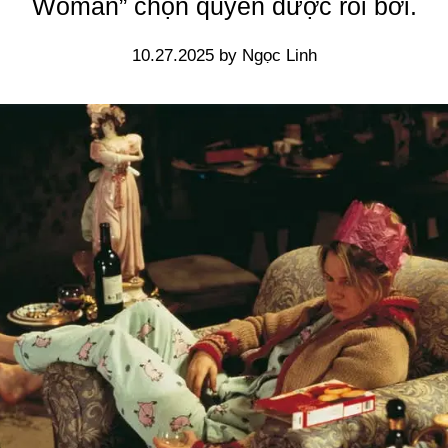
Woman” chọn quyền được rối bời.
10.27.2025 by Ngọc Linh