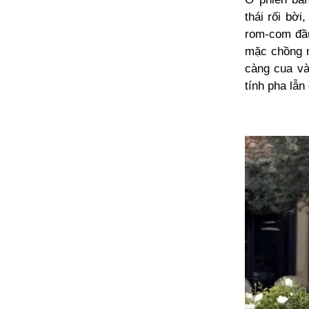
thái rối bờ
rom-com đầ
mặc chồng nh
càng cua và
tính pha lẫ