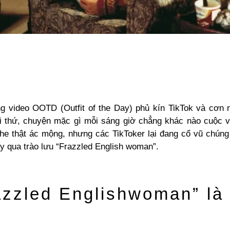
g video OOTD (Outfit of the Day) phủ kín TikTok và cơn 
 thứ, chuyện mặc gì mỗi sáng giờ chẳng khác nào cuộc vậ
he thật ác mộng, nhưng các TikToker lại đang cổ vũ chúng
y qua trào lưu “Frazzled English woman”.
azzled Englishwoman” là