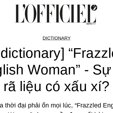
DICTIONARY
'dictionary] “Frazz
lish Woman” - Sự
rã liệu có xấu xí?
a thời đại phải ổn mọi lúc, “Frazzled Eng