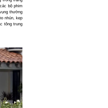
 các bộ phim
vụng thường
bèo nhún, kẹp
c tông trung