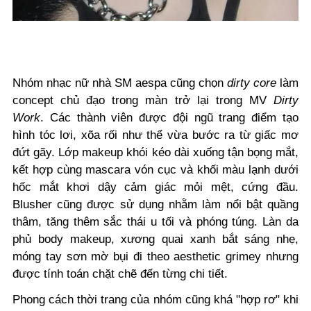
Nhóm nhạc nữ nhà SM aespa cũng chọn
dirty core
làm
concept chủ đạo trong màn trở lại trong MV
Dirty
Work
. Các thành viên được đội ngũ trang điểm tạo
hình tóc lơi, xõa rối như thể vừa bước ra từ giấc mơ
đứt gãy. Lớp makeup khói kéo dài xuống tận bọng mắt,
kết hợp cùng mascara vón cục và khối màu lạnh dưới
hốc mắt khơi dậy cảm giác mỏi mệt, cứng đầu.
Blusher cũng được sử dụng nhằm làm nổi bật quầng
thâm, tăng thêm sắc thái u tối và phóng túng. Làn da
phủ body makeup, xương quai xanh bắt sáng nhẹ,
móng tay sơn mờ bụi đi theo aesthetic grimey nhưng
được tính toán chặt chẽ đến từng chi tiết.
Phong cách thời trang của nhóm cũng khá "hợp rơ" khi