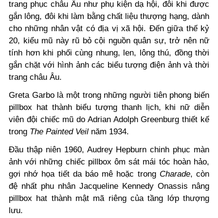
trang phục châu Âu như phụ kiện dạ hội, đôi khi được
gắn lông, đôi khi làm bằng chất liệu thượng hạng, dành
cho những nhân vật có địa vị xã hội. Đến giữa thế kỷ
20, kiểu mũ này rũ bỏ cội nguồn quân sự, trở nên nữ
tính hơn khi phối cùng nhung, len, lông thú, đồng thời
gắn chặt với hình ảnh các biểu tượng điện ảnh và thời
trang châu Âu.
Greta Garbo là một trong những người tiên phong biến
pillbox hat thành biểu tượng thanh lịch, khi nữ diễn
viên đội chiếc mũ do Adrian Adolph Greenburg thiết kế
trong
The Painted Veil
năm 1934.
Đầu thập niên 1960, Audrey Hepburn chinh phục màn
ảnh với những chiếc pillbox ôm sát mái tóc hoàn hảo,
gợi nhớ họa tiết da báo mê hoặc trong
Charade
, còn
đệ nhất phu nhân Jacqueline Kennedy Onassis nâng
pillbox hat thành mật mã riêng của tầng lớp thượng
lưu.