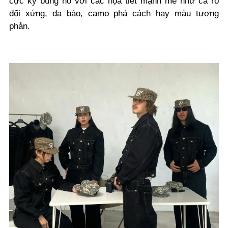
cực kỳ bùng nổ với các họa tiết mạnh mẽ như ca rô
đối xứng, da báo, camo phá cách hay màu tương
phản.