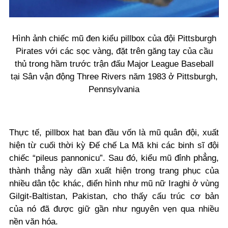
Hình ảnh chiếc mũ đen kiểu pillbox của đội Pittsburgh
Pirates với các sọc vàng, đặt trên găng tay của cầu
thủ trong hầm trước trận đấu Major League Baseball
tại Sân vận động Three Rivers năm 1983 ở Pittsburgh,
Pennsylvania
Thực tế, pillbox hat ban đầu vốn là mũ quân đội, xuất
hiện từ cuối thời kỳ Đế chế La Mã khi các binh sĩ đội
chiếc “pileus pannonicu”. Sau đó, kiểu mũ đỉnh phẳng,
thành thẳng này dần xuất hiện trong trang phục của
nhiều dân tộc khác, điển hình như mũ nữ Iraghi ở vùng
Gilgit-Baltistan, Pakistan, cho thấy cấu trúc cơ bản
của nó đã được giữ gần như nguyên vẹn qua nhiều
nền văn hóa.