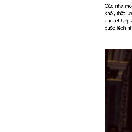
Các nhà mốt
khối, thắt l
khi kết hợp 
buộc lệch n