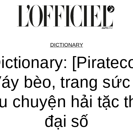
DICTIONARY
ictionary: [Piratec
Váy bèo, trang sức
u chuyện hải tặc t
đại số