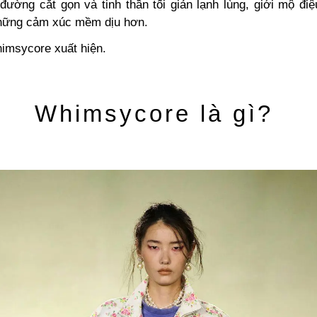
đường cắt gọn và tinh thần tối giản lạnh lùng, giới mộ điệ
hững cảm xúc mềm dịu hơn.
himsycore xuất hiện.
Whimsycore là gì?