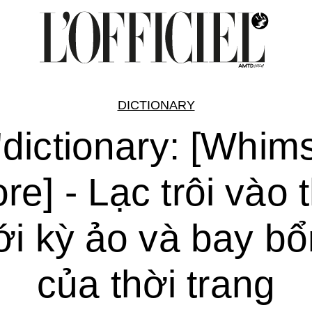
DICTIONARY
'dictionary: [Whim
re] - Lạc trôi vào 
ới kỳ ảo và bay b
của thời trang