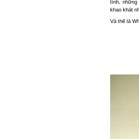
tính, những 
khao khát n
Và thế là W