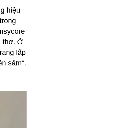
ng hiệu
trong
imsycore
 thơ. Ở
rang lấp
ến sẩm".