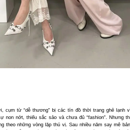
i, cụm từ “dễ thương” bị các tín đồ thời trang ghẻ lạnh vì
ự non nớt, thiếu sắc sảo và chưa đủ “fashion”.
Nhưng th
ng theo những vòng lặp thú vị. Sau nhiều năm say mê bả