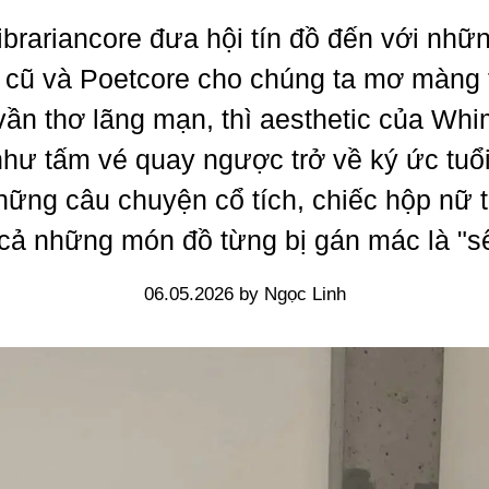
brariancore đưa hội tín đồ đến với nhữ
 cũ và Poetcore cho chúng ta mơ màng 
ần thơ lãng mạn, thì aesthetic của Wh
như tấm vé quay ngược trở về ký ức tuổi
hững câu chuyện cổ tích, chiếc hộp nữ t
 cả những món đồ từng bị gán mác là "s
06.05.2026 by Ngọc Linh