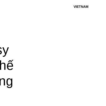
VIETNAM
sy
thế
ổng