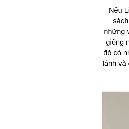
Nếu Li
sách
những v
giống 
đó có n
lánh và