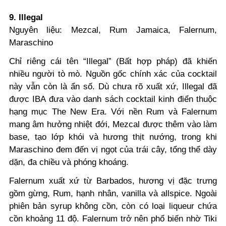
9. Illegal
Nguyên liệu: Mezcal, Rum Jamaica, Falernum,
Maraschino
Chỉ riêng cái tên “Illegal” (Bất hợp pháp) đã khiến
nhiều người tò mò. Nguồn gốc chính xác của cocktail
này vẫn còn là ẩn số. Dù chưa rõ xuất xứ, Illegal đã
được IBA đưa vào danh sách cocktail kinh điển thuộc
hạng mục The New Era. Với nền Rum và Falernum
mang âm hưởng nhiệt đới, Mezcal được thêm vào làm
base, tạo lớp khói và hương thịt nướng, trong khi
Maraschino đem đến vị ngọt của trái cây, tổng thể dày
dặn, đa chiều và phóng khoáng.
Falernum xuất xứ từ Barbados, hương vị đặc trưng
gồm gừng, Rum, hạnh nhân, vanilla và allspice. Ngoài
phiên bản syrup không cồn, còn có loại liqueur chứa
cồn khoảng 11 độ. Falernum trở nên phổ biến nhờ Tiki