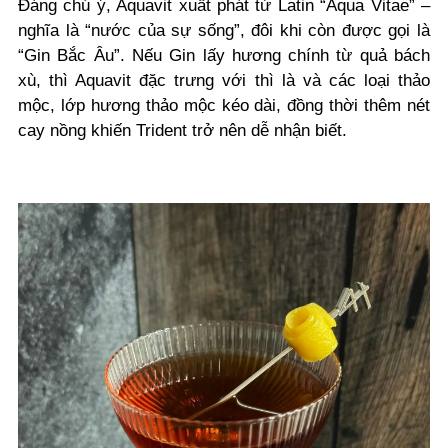
Đáng chú ý, Aquavit xuất phát từ Latin “Aqua Vitae” –
nghĩa là “nước của sự sống”, đôi khi còn được gọi là
“Gin Bắc Âu”. Nếu Gin lấy hương chính từ quả bách
xù, thì Aquavit đặc trưng với thì là và các loại thảo
mộc, lớp hương thảo mộc kéo dài, đồng thời thêm nét
cay nồng khiến Trident trở nên dễ nhận biết.