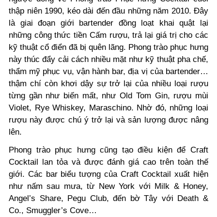
thập niên 1990, kéo dài đến đầu những năm 2010. Đây
là giai đoạn giới bartender đồng loạt khai quật lại
những công thức tiền Cấm rượu, trả lại giá trị cho các
kỹ thuật cổ điển đã bị quên lãng.
Phong trào phục hưng
này thúc đẩy cải cách nhiều mặt như kỹ thuật pha chế,
thẩm mỹ phục vụ, vận hành bar, địa vị của bartender…
thậm chí còn khơi dậy sự trở lại của nhiều loại rượu
từng gần như biến mất, như Old Tom Gin, rượu mùi
Violet, Rye Whiskey, Maraschino. Nhờ đó, những loại
rượu này được chú ý trở lại và sản lượng được nâng
lên.
Phong trào phục hưng cũng tạo điều kiện để Craft
Cocktail lan tỏa và được đánh giá cao trên toàn thế
giới. Các bar biểu tượng của Craft Cocktail xuất hiện
như nấm sau mưa, từ New York với Milk & Honey,
Angel’s Share, Pegu Club, đến bờ Tây với Death &
Co., Smuggler’s Cove…