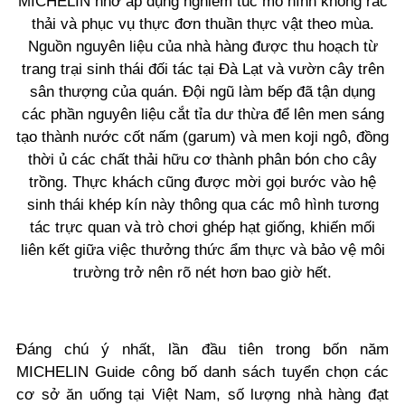
MICHELIN nhờ áp dụng nghiêm túc mô hình không rác
thải và phục vụ thực đơn thuần thực vật theo mùa.
Nguồn nguyên liệu của nhà hàng được thu hoạch từ
trang trại sinh thái đối tác tại Đà Lạt và vườn cây trên
sân thượng của quán. Đội ngũ làm bếp đã tận dụng
các phần nguyên liệu cắt tỉa dư thừa để lên men sáng
tạo thành nước cốt nấm (garum) và men koji ngô, đồng
thời ủ các chất thải hữu cơ thành phân bón cho cây
trồng. Thực khách cũng được mời gọi bước vào hệ
sinh thái khép kín này thông qua các mô hình tương
tác trực quan và trò chơi ghép hạt giống, khiến mối
liên kết giữa việc thưởng thức ẩm thực và bảo vệ môi
trường trở nên rõ nét hơn bao giờ hết.
Đáng chú ý nhất, lần đầu tiên trong bốn năm
MICHELIN Guide công bố danh sách tuyển chọn các
cơ sở ăn uống tại Việt Nam, số lượng nhà hàng đạt