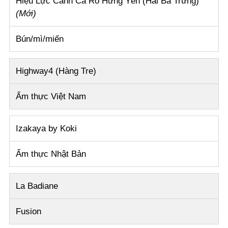
Hiệu Lực Canh Cá Rô Hưng Yên (Hai Bà Trưng)
(Mới)
Bún/mì/miến
Highway4 (Hàng Tre)
Ẩm thực Việt Nam
Izakaya by Koki
Ẩm thực Nhật Bản
La Badiane
Fusion