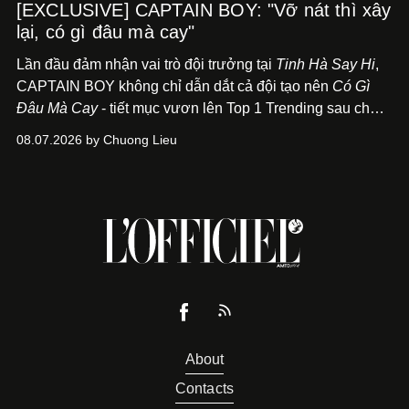
[EXCLUSIVE] CAPTAIN BOY: "Vỡ nát thì xây
lại, có gì đâu mà cay"
Lần đầu đảm nhận vai trò đội trưởng tại
Tinh Hà Say Hi
,
CAPTAIN BOY không chỉ dẫn dắt cả đội tạo nên
Có Gì
Đâu Mà Cay
- tiết mục vươn lên Top 1 Trending sau chưa
đầy 24 giờ đồng hồ - mà còn học cách buông bớt cái tôi
08.07.2026 by Chuong Lieu
để lắng nghe, kết nối và tin tưởng đồng đội. Với nam
nghệ sĩ, đó cũng là bước chuyển quan trọng trên hành
trình trở thành một producer thực thụ.
About
Contacts