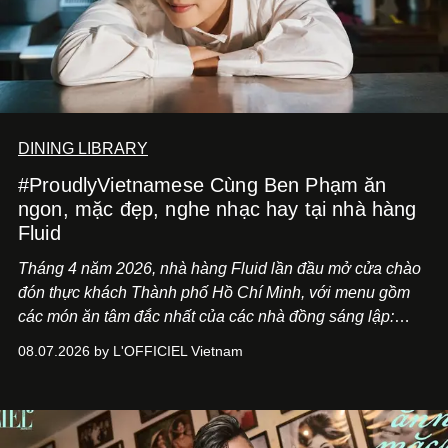
DINING LIBRARY
#ProudlyVietnamese Cùng Ben Phạm ăn
ngon, mặc đẹp, nghe nhạc hay tại nhà hàng
Fluid
Tháng 4 năm 2026, nhà hàng Fluid lần đầu mở cửa chào
đón thực khách Thành phố Hồ Chí Minh, với menu gồm
các món ăn tâm đắc nhất của các nhà đồng sáng lập:
Giám đốc sáng tạo Ben Phạm và chef Thạch Tạ. Những
08.07.2026 by L'OFFICIEL Vietnam
món ăn đa dạng từ Á đến Âu nhanh chóng được yêu thích
nhờ cảm giác ngon miệng, thoải mái và cả khả năng
mang đến niềm vui cho thực khách.