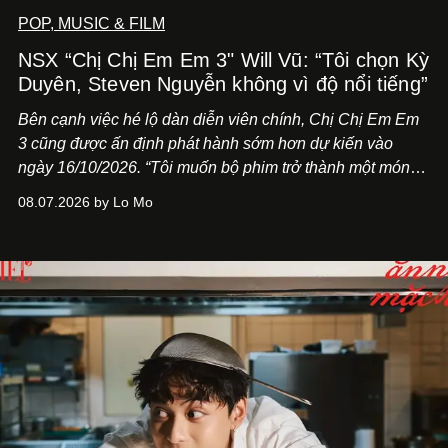
POP, MUSIC & FILM
NSX “Chị Chị Em Em 3" Will Vũ: “Tôi chọn Kỳ
Duyên, Steven Nguyễn không vì độ nổi tiếng”
Bên cạnh việc hé lộ dàn diễn viên chính,
Chị Chị Em Em
3
cũng được ấn định phát hành sớm hơn dự kiến vào
ngày 16/10/2026. “Tôi muốn bộ phim trở thành một món
quà, đồng thời thể hiện sự trân trọng và tôn vinh phụ nữ
08.07.2026 by Lo Mo
Việt Nam”, NSX Will Vũ cho biết.