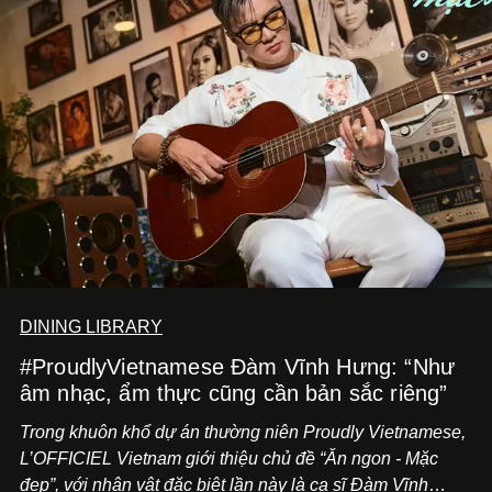
DINING LIBRARY
#ProudlyVietnamese Đàm Vĩnh Hưng: “Như
âm nhạc, ẩm thực cũng cần bản sắc riêng”
Trong khuôn khổ dự án thường niên Proudly Vietnamese,
L’OFFICIEL Vietnam giới thiệu chủ đề “Ăn ngon - Mặc
đẹp”, với nhân vật đặc biệt lần này là ca sĩ Đàm Vĩnh