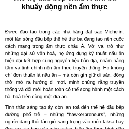
khuấy động nền ẩm thực
Được đào tạo trong các nhà hàng đạt sao Michelin,
một làn sóng đầu bếp thế hệ thứ ba đang tạo nên cuộc
cách mạng trong ẩm thực châu Á. Với vai trò như
những đại sứ văn hoá, họ ứng dụng kỹ thuật nấu ăn
hiện đại kết hợp cùng nguyên liệu bản địa, nhằm nâng
tầm và tinh chỉnh nền ẩm thực truyền thống. Họ không
chỉ đơn thuần là nấu ăn – mà còn gìn giữ di sản, đồng
thời mở ra hướng đi mới, minh chứng rằng truyền
thống và đổi mới hoàn toàn có thể song hành một cách
hài hoà trên cùng một đĩa ăn.
Tinh thần sáng tạo ấy còn lan toả đến thế hệ đầu bếp
đường phố trẻ – những “hawkerpreneurs”, những
người đang thổi làn gió sang trọng vào món laksa hay
đưa sự táo bạo vào món satay, biến ẩm thực bình dân