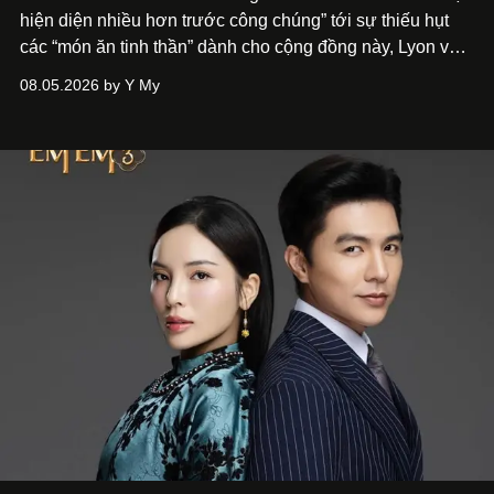
hiện diện nhiều hơn trước công chúng” tới
sự thiếu hụt
các “món ăn tinh thần” dành cho cộng đồng này, Lyon và
Phương đã quyết tâm biến ý tưởng công diễn một tác
08.05.2026 by Y My
phẩm múa đương đại thành hiện thực, mang tên Lắng
Nghe Điểm Chạm.