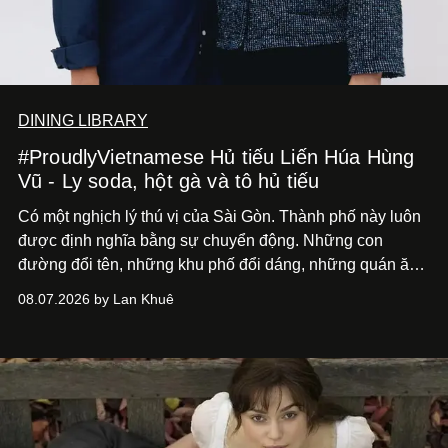
DINING LIBRARY
#ProudlyVietnamese Hủ tiếu Liến Húa Hùng
Vũ - Ly soda, hột gà và tô hủ tiếu
Có một nghịch lý thú vị của Sài Gòn. Thành phố này luôn
được định nghĩa bằng sự chuyển động. Những con
đường đổi tên, những khu phố đổi dáng, những quán ăn
mở ra rồi biến mất chỉ sau vài mùa mưa. Người ta luôn
08.07.2026 by Lan Khuê
nói về cái mới, về xu hướng tiếp theo, về những điều
đáng để trải nghiệm trước khi chúng trở nên lỗi thời.