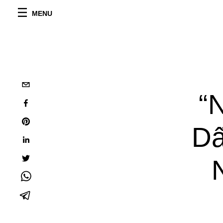
MENU
“
Dấ