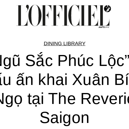
DINING LIBRARY
Ngũ Sắc Phúc Lộc”
u ấn khai Xuân B
Ngọ tại The Reveri
Saigon