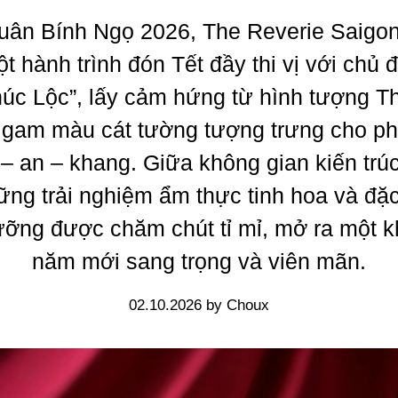
uân Bính Ngọ 2026, The Reverie Saigo
t hành trình đón Tết đầy thi vị với chủ 
úc Lộc”, lấy cảm hứng từ hình tượng T
gam màu cát tường tượng trưng cho ph
 – an – khang. Giữa không gian kiến trú
hững trải nghiệm ẩm thực tinh hoa và đặ
ưỡng được chăm chút tỉ mỉ, mở ra một k
năm mới sang trọng và viên mãn.
02.10.2026 by Choux