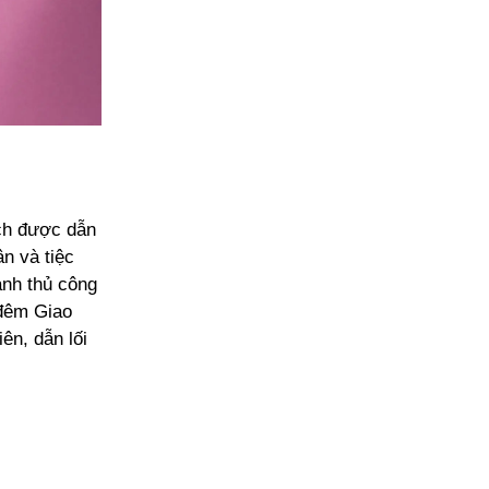
ách được dẫn
n và tiệc
ánh thủ công
 đêm Giao
n, dẫn lối