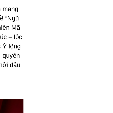
n mang
đề “Ngũ
hiên Mã
úc – lộc
c Ý lộng
c quyền
hởi đầu