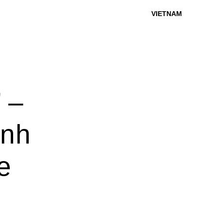
VIETNAM
 –
ính
e