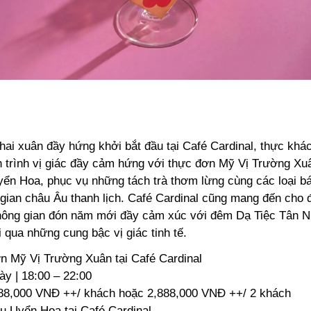
khai xuân đầy hứng khởi bắt đầu tại Café Cardinal, thực kh
h trình vị giác đầy cảm hứng với thực đơn Mỹ Vị Trường Xuâ
yển Hoa, phục vụ những tách trà thơm lừng cùng các loại b
 gian châu Âu thanh lịch. Café Cardinal cũng mang đến cho
ông gian đón năm mới đầy cảm xúc với đêm Dạ Tiệc Tân Niê
 qua những cung bậc vị giác tinh tế.
n Mỹ Vị Trường Xuân tại Café Cardinal
y | 18:00 – 22:00
588,000 VNĐ ++/ khách hoặc 2,888,000 VNĐ ++/ 2 khách
u Uyển Hoa tại Café Cardinal