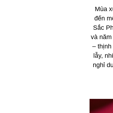
Mùa x
đến mộ
Sắc Ph
và năm 
– thịnh
lẫy, n
nghỉ d