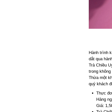
Hành trình 
dắt qua hàn
Trà Chiều U
trong không
Thừa một kh
quý khách đi
Thực đơ
Hàng ngà
Giá: 1,
Trà Chiề