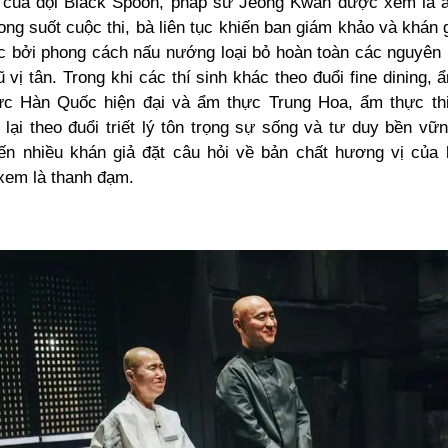
h của đội Black Spoon, pháp sư Jeong Kwan được xem là ẩ
ong suốt cuộc thi, bà liên tục khiến ban giám khảo và khán 
ục bởi phong cách nấu nướng
loại bỏ hoàn toàn các nguyên l
vị tân. Trong khi các thí sinh khác theo đuổi fine dining,
ực Hàn Quốc hiện đại và ẩm thực Trung Hoa, ẩm thực th
lại theo đuổi triết lý tôn trọng sự sống và tư duy bền vữn
ến nhiều khán giả đặt câu hỏi về bản chất hương vị của 
 xem là thanh đạm.