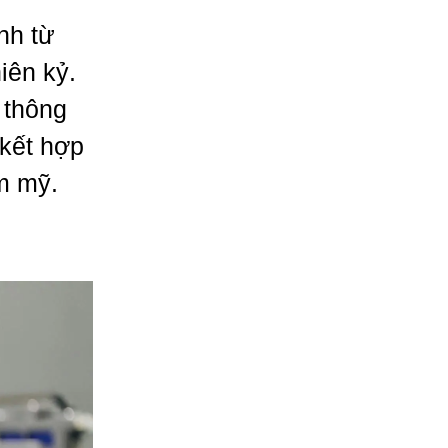
nh từ
iên kỷ.
 thông
 kết hợp
ẩm mỹ.