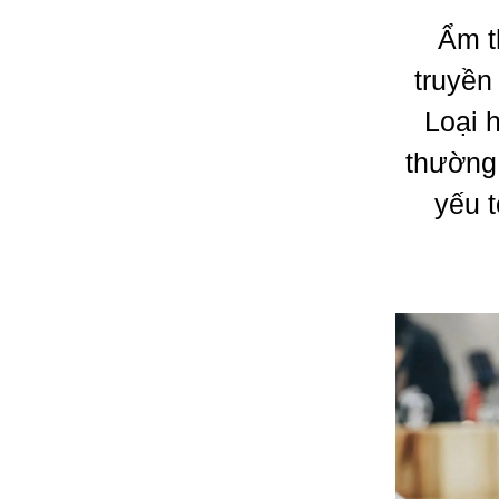
Ẩm t
truyền
Loại 
thường 
yếu t