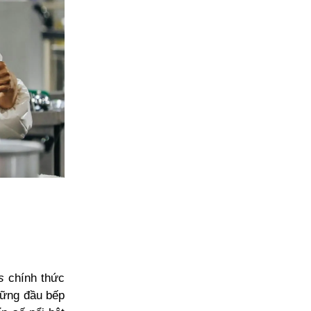
rs
chính thức
hững đầu bếp