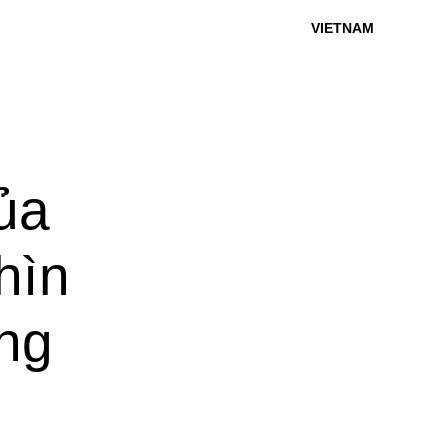
VIETNAM
của
hìn
ng