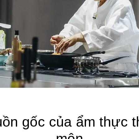
ồn gốc của ẩm thực t
môn