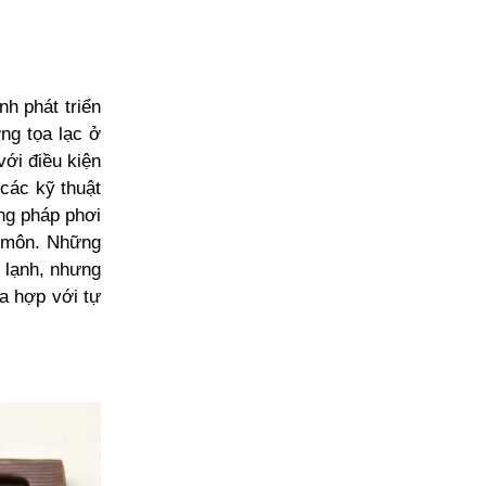
nh phát triển
ờng tọa lạc ở
với điều kiện
 các kỹ thuật
ng pháp phơi
n môn. Những
 lạnh, nhưng
òa hợp với tự