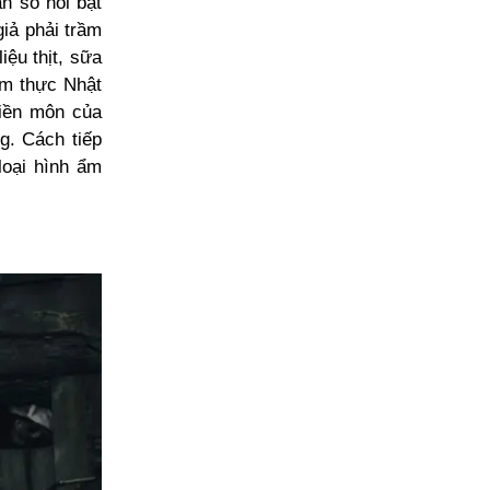
n số nổi bật
giả phải trầm
iệu thịt, sữa
 ẩm thực Nhật
iền môn của
g. Cách tiếp
loại hình ẩm