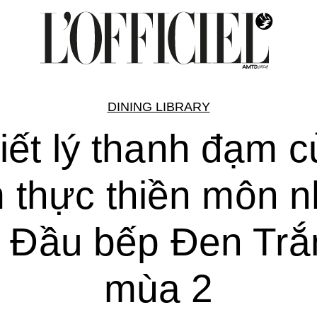
DINING LIBRARY
iết lý thanh đạm 
 thực thiền môn n
ừ Đầu bếp Đen Trắ
mùa 2