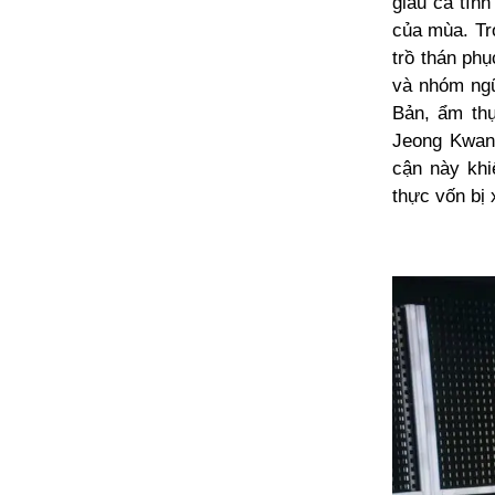
giàu cá tín
của mùa.
Tr
trồ thán ph
và nhóm ngũ 
Bản, ẩm th
Jeong Kwan 
cận này khi
thực vốn bị