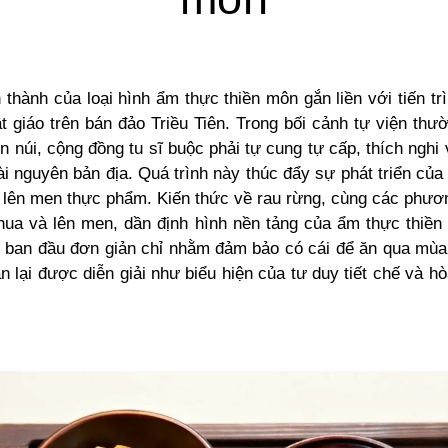
 thành của loại hình ẩm thực thiền môn gắn liền với tiến trì
 giáo trên bán đảo Triều Tiên. Trong bối cảnh tự viện thư
 núi, cộng đồng tu sĩ buộc phải tự cung tự cấp, thích nghi 
ài nguyên bản địa. Quá trình này thúc đẩy sự phát triển của
 lên men thực phẩm. Kiến thức về rau rừng, cùng các phươ
hua và lên men, dần định hình nền tảng của ẩm thực thiề
y ban đầu đơn giản chỉ nhằm đảm bảo có cái để ăn qua mùa
an lại được diễn giải như biểu hiện của tư duy tiết chế và h