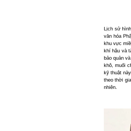
Lịch sử hình
văn hóa Phật
khu vực miền
khí hậu và t
bảo quản và
khô, muối c
kỹ thuật nà
theo thời gi
nhiên.