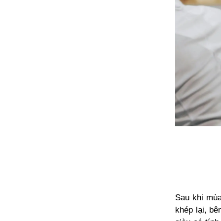
Sau khi mùa
khép lại, b