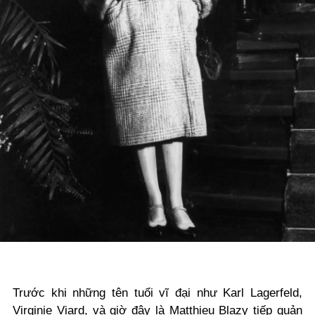
Trước khi những tên tuổi vĩ đại như Karl Lagerfeld,
Virginie Viard, và giờ đây là Matthieu Blazy tiếp quản