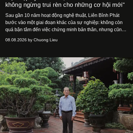
không ngừng trui rèn cho những cơ hội mới"
Sau gần 10 năm hoạt động nghệ thuật, Liên Bỉnh Phát
bước vào một giai đoạn khác của sự nghiệp: không còn
quá bận tâm đến việc chứng minh bản thân, nhưng cũng
chưa bao giờ thôi khao khát được làm nghề. Từ hai bộ
08.08.2026 by Chuong Lieu
phim điện ảnh trong nửa đầu 2026 đến hành trình trở lại
với
Running Man Vietnam
, nam diễn viên nhìn công việc
bằng một tâm thế điềm tĩnh hơn. Anh tiếp tục học hỏi, trau
dồi và chờ đợi những vai diễn đủ sức đưa mình đến
những vùng đất mới. Ở tuổi ngoài 30, điều anh theo đuổi
không phải những đích đến quá lớn, mà là khả năng luôn
tiến về phía trước.