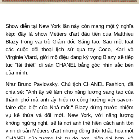
Show diễn tại New York lần này còn mang một ý nghĩa
kép: đây là show Métiers d'art đầu tiên của Matthieu
Blazy trong vai trò Giám đốc Sáng tạo. Sau một loạt
các cuộc đối thoại lịch sử qua tay Coco, Karl và
Virginie Viard, giới mộ điệu đang kỳ vọng Blazy sẽ tiếp
tục "tái thiết" di sản CHANEL bằng góc nhìn sắc bén
của mình.
Như Bruno Pavlovsky, Chủ tịch CHANEL Fashion, đã
chia sẻ: "Anh ấy sẽ làm cho năng lượng sáng tạo của
thành phố mà anh ấy hiểu rõ cộng hưởng với savoir-
faire đặc biệt của Nhà mốt." Blazy đứng trước nhiệm
vụ kế thừa và đổi mới. New York, với năng lượng
không ngừng nghỉ, sẽ là nơi anh thể hiện cách anh tôn
vinh di sản Métiers d'art nhưng đồng thời khắc họa một
CHANEL của tương lai: tự do hơn, hiện đại hơn, và