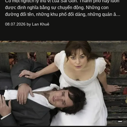
Có một nghịch lý thú vị của Sài Gòn. Thành phố này luôn
được định nghĩa bằng sự chuyển động. Những con
đường đổi tên, những khu phố đổi dáng, những quán ăn
mở ra rồi biến mất chỉ sau vài mùa mưa. Người ta luôn
08.07.2026 by Lan Khuê
nói về cái mới, về xu hướng tiếp theo, về những điều
đáng để trải nghiệm trước khi chúng trở nên lỗi thời.