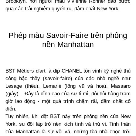
Brooklyn, nơi người mẫu Vivienne Rohner dạo bước
qua các trải nghiệm quyến rũ, đậm chất New York.
Phép màu Savoir-Faire trên phông
nền Manhattan
BST Métiers d'art là dịp CHANEL tôn vinh kỹ nghệ thủ
công bậc thầy (savoir-faire) của các nhà nghề như
Lesage (thêu), Lemarié (lông vũ và hoa), Massaro
(giày)... Đây là đỉnh cao của sự tỉ mỉ, đòi hỏi hàng trăm
giờ lao động - một quá trình chậm rãi, đậm chất cổ
điển.
Tuy nhiên, khi đặt BST này trên phông nền của New
York, sự đối lập trở nên kịch tính và thú vị. Tinh thần
của Manhattan là sự vội vã, những tòa nhà chọc trời