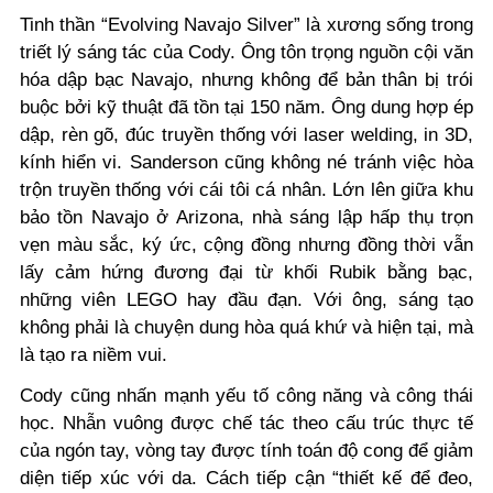
Tinh thần “Evolving Navajo Silver” là xương sống trong
triết lý sáng tác của Cody. Ông tôn trọng nguồn cội văn
hóa dập bạc Navajo, nhưng không để bản thân bị trói
buộc bởi kỹ thuật đã tồn tại 150 năm. Ông dung hợp ép
dập, rèn gõ, đúc truyền thống với laser welding, in 3D,
kính hiển vi. Sanderson cũng không né tránh việc hòa
trộn truyền thống với cái tôi cá nhân. Lớn lên giữa khu
bảo tồn Navajo ở Arizona, nhà sáng lập hấp thụ trọn
vẹn màu sắc, ký ức, cộng đồng nhưng đồng thời vẫn
lấy cảm hứng đương đại từ khối Rubik bằng bạc,
những viên LEGO hay đầu đạn.
Với ông, sáng tạo
không phải là chuyện dung hòa quá khứ và hiện tại, mà
là tạo ra niềm vui.
Cody cũng nhấn mạnh yếu tố công năng và công thái
học. Nhẫn vuông được chế tác theo cấu trúc thực tế
của ngón tay, vòng tay được tính toán độ cong để giảm
diện tiếp xúc với da. Cách tiếp cận “thiết kế để đeo,