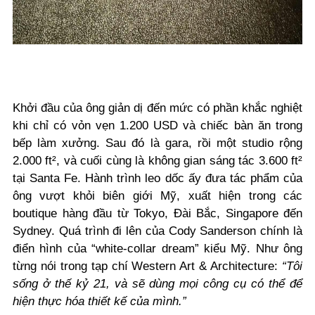
Khởi đầu của ông giản dị đến mức có phần khắc nghiệt
khi chỉ có vỏn vẹn 1.200 USD và chiếc bàn ăn trong
bếp làm xưởng. Sau đó là gara, rồi một studio rộng
2.000 ft², và cuối cùng là không gian sáng tác 3.600 ft²
tại Santa Fe. Hành trình leo dốc ấy đưa tác phẩm của
ông vượt khỏi biên giới Mỹ, xuất hiện trong các
boutique hàng đầu từ Tokyo, Đài Bắc, Singapore đến
Sydney. Quá trình đi lên của Cody Sanderson chính là
điển hình của “white-collar dream” kiểu Mỹ. Như ông
từng nói trong tạp chí Western Art & Architecture:
“Tôi
sống ở thế kỷ 21, và sẽ dùng mọi công cụ có thể để
hiện thực hóa thiết kế của mình.”