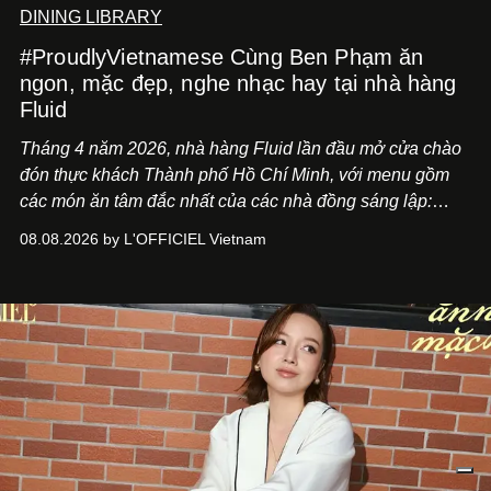
DINING LIBRARY
#ProudlyVietnamese Cùng Ben Phạm ăn
ngon, mặc đẹp, nghe nhạc hay tại nhà hàng
Fluid
Tháng 4 năm 2026, nhà hàng Fluid lần đầu mở cửa chào
đón thực khách Thành phố Hồ Chí Minh, với menu gồm
các món ăn tâm đắc nhất của các nhà đồng sáng lập:
Giám đốc sáng tạo Ben Phạm và chef Thạch Tạ. Những
08.08.2026 by L'OFFICIEL Vietnam
món ăn đa dạng từ Á đến Âu nhanh chóng được yêu thích
nhờ cảm giác ngon miệng, thoải mái và cả khả năng
mang đến niềm vui cho thực khách.