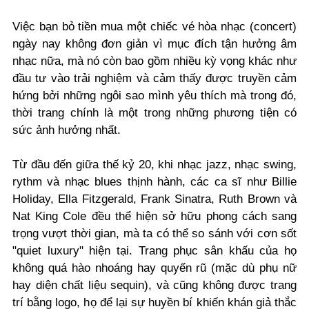
Việc bạn bỏ tiền mua một chiếc vé hòa nhạc (concert)
ngày nay không đơn giản vì mục đích tận hưởng âm
nhạc nữa, mà nó còn bao gồm nhiều kỳ vọng khác như
đầu tư vào trải nghiệm và cảm thấy được truyền cảm
hứng bởi những ngôi sao mình yêu thích mà trong đó,
thời trang chính là một trong những phương tiện có
sức ảnh hưởng nhất.
Từ đầu đến giữa thế kỷ 20, khi
nhạc jazz
,
nhạc
swing
,
rythm
và
nhạc blues
thịnh hành, các ca sĩ như Billie
Holiday, Ella Fitzgerald, Frank Sinatra, Ruth Brown và
Nat King Cole đều thể hiện sở hữu phong cách sang
trọng vượt thời gian, mà ta có thể so sánh với cơn sốt
"quiet luxury" hiện tại.
Trang phục sân khấu của họ
không quá hào nhoáng hay quyến rũ (mặc dù phụ nữ
hay diện chất liệu sequin), và cũng không được trang
trí bằng logo, họ để lại sự huyền bí khiến khán giả thắc