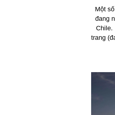
Một số
đang n
Chile.
trang (đ