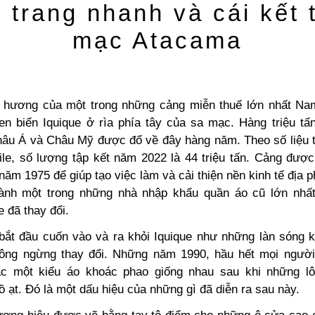
 trang nhanh và cái kết t
mạc Atacama
ê hương của một trong những cảng miễn thuế lớn nhất 
en biển Iquique ở rìa phía tây của sa mạc.
Hàng triệu tấ
hâu Á và Châu Mỹ được đổ về đây hàng năm.
Theo số liệu 
ile, số lượng tập kết năm 2022 là 44 triệu tấn. Cảng được
năm 1975 để giúp tạo việc làm và cải thiện nền kinh tế địa 
hành một trong những nhà nhập khẩu quần áo cũ lớn nhất
e đã thay đổi.
bắt đầu cuốn vào và ra khỏi Iquique như những làn sóng kh
ông ngừng thay đổi. Những năm 1990, hầu hết mọi người
c một kiểu áo khoác phao giống nhau sau khi những l
 ạt. Đó là một dấu hiệu của những gì đã diễn ra sau này
.