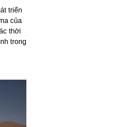
t triển
ama của
ác thời
inh trong