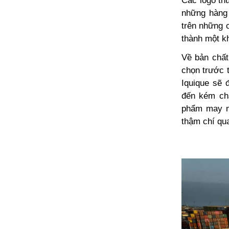
Các logo th
những hàng 
trên những 
thành một kh
Về bản chất
chọn trước 
Iquique sẽ 
đến kém chấ
phẩm may m
thậm chí qua