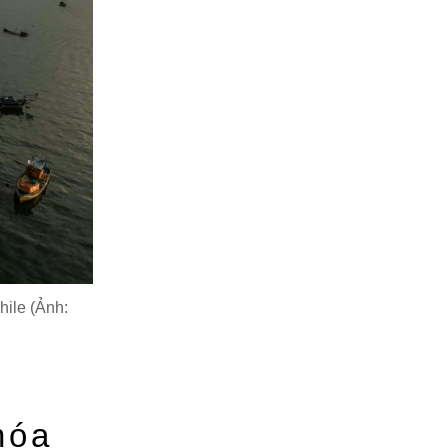
hile (Ảnh:
hóa