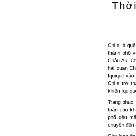
Thời
Chile là qu
thành phố v
Châu Âu, C
hải quan Ch
Iquique vào 
Chile trở t
khiến Iquiqu
Trang phục 
toàn cầu kh
phố đều mặ
chuyển đến ồ