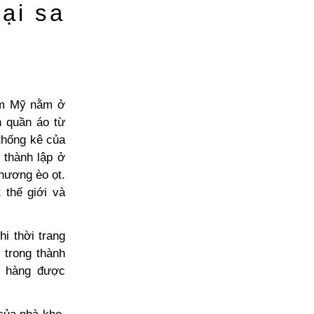
ại sa
Nam Mỹ nằm ở
n quần áo từ
thống kê của
 thành lập ở
phương èo ọt.
 thế giới và
i thời trang
 trong thành
ô hàng được