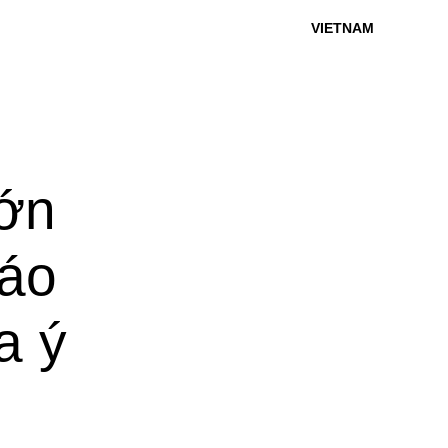
VIETNAM
lớn
báo
a ý