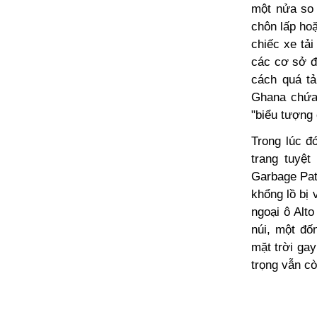
một nửa so 
chôn lấp hoặ
chiếc xe tả
các cơ sở đ
cách quá tả
Ghana chứa
"biểu tượng
Trong lúc đ
trang tuyệt
Garbage Pat
khổng lồ bị 
ngoại ô Alt
núi, một đố
mặt trời gay
trọng vẫn cò