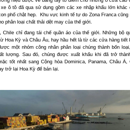
ương hiệu được vẽ bằng tay tô điểm cho những ô cửa cao 
xe ô tô đã qua sử dụng gồm các xe nhập khẩu lớn khác 
con phố chật hẹp. Khu vực kinh tế tự do Zona Franca
cũng 
o phân loại chất thải dệt may của thế giới.
, Chile chỉ đang tái chế quần áo của thế giới. Những bộ 
từ Hoa Kỳ và Châu Âu, hay hầu hết là từ các cửa hàng tiết 
được một nhóm công nhân phân loại chúng thành bốn loại
t lượng. Sau đó, chúng được xuất khẩu khi đã trở thà
ặc tốt nhất sang Cộng hòa Dominica, Panama, Châu Á, 
y trở lại Hoa Kỳ để bán lại.