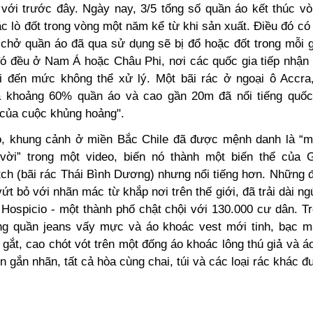
với trước đây. Ngày nay, 3/5 tổng số quần áo kết thúc vò
c lò đốt trong vòng một năm kể từ khi sản xuất. Đ
iều đó có
i chở quần áo đã qua sử dụng sẽ bị đổ hoặc đốt trong mỗi g
ó đều ở Nam Á hoặc Châu Phi, nơi các quốc gia tiếp nhận
i đến mức không thể xử lý. Một bãi rác ở ngoại ô Accra
 khoảng 60% quần áo và cao gần 20m đã nổi tiếng quố
 của cuộc khủng hoảng".
ó, khung cảnh ở miền Bắc Chile đã được mệnh danh là “m
 vời” trong một video, biến nó thành một biến thể của G
ch (bãi rác Thái Bình Dương) nhưng nổi tiếng hơn. Những 
vứt bỏ với nhãn mác từ khắp nơi trên thế giới, đã trải dài n
o Hospicio - một thành phố chật chội với 130.000 cư dân. T
ng quần jeans vấy mực và áo khoác vest mới tinh, bạc 
 gắt, cao chót vót trên một đống áo khoác lông thú giả và 
n gắn nhãn, tất cả hòa cùng chai, túi và các loại rác khác đ