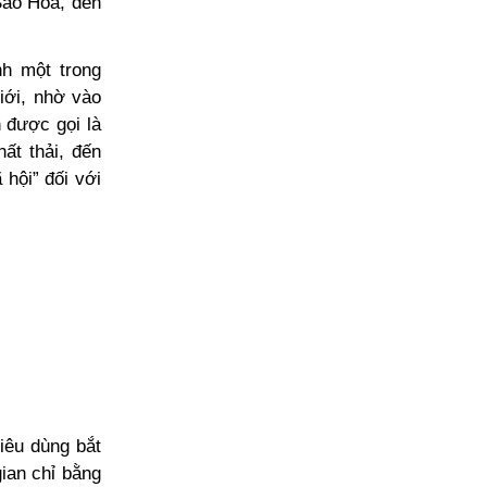
Sao Hỏa, đến
nh một trong
iới, nhờ vào
n được gọi là
hất thải, đến
 hội” đối với
iêu dùng bắt
ian chỉ bằng