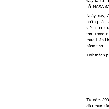
Đây là sa m
nỗi NASA đã
Ngày nay, A
những bãi r
việc sản xuấ
thời trang n
mức
Liên 
hành tinh.
Thử thách p
Từ năm 2000
đầu mua sắm