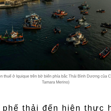
 thuế ở Iquique trên bờ biển phía bắc Thái Bình Dương của C
Tamara Merino)
 phế thải đến hiện thực 