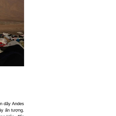
ến dãy Andes
y ấn tượng.