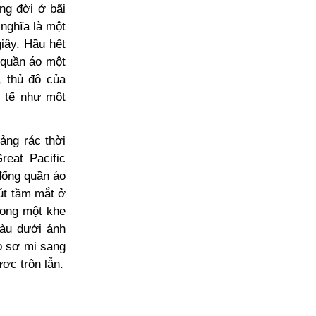
ng đời ở bãi
 nghĩa là một
iây. Hầu hết
 quần áo một
, thủ đô của
c tế
như một
ảng rác thời
reat Pacific
đống quần áo
gút tầm mắt ở
rong một khe
màu dưới ánh
áo sơ mi sang
ược trộn lẫn.