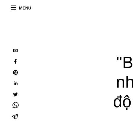
MENU
"B
nh
độ