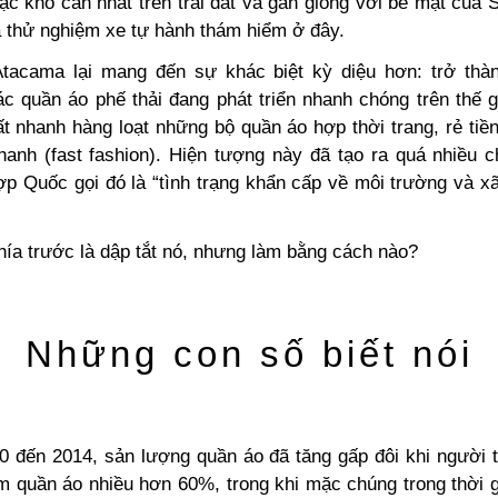
ạc khô cằn nhất trên trái đất và gần giống với bề mặt của 
 thử nghiệm xe tự hành thám hiểm ở đây.
tacama lại mang đến sự khác biệt kỳ diệu hơn: trở thà
ác quần áo phế thải đang phát triển nhanh chóng trên thế g
t nhanh hàng loạt những bộ quần áo hợp thời trang, rẻ tiề
hanh (fast fashion). Hiện tượng này đã tạo ra quá nhiều c
Hợp Quốc
gọi đó là “tình trạng khẩn cấp về môi trường và xã
hía trước là dập tắt nó, nhưng làm bằng cách nào?
Những con số biết nói
 đến 2014, sản lượng quần áo đã tăng gấp đôi khi
người t
 quần áo nhiều hơn 60%, trong khi mặc chúng trong thời g