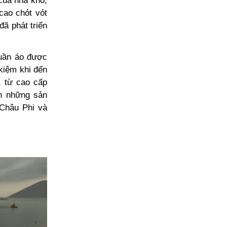
của nhà kho,
cao chót vót
đã phát triển
quần áo được
kiệm khi đến
, từ cao cấp
nh những sản
Châu Phi và