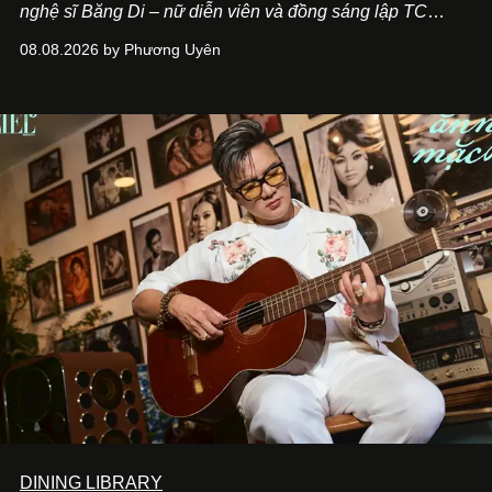
nghệ sĩ Băng Di – nữ diễn viên và đồng sáng lập TC
ASIA, đơn vị đứng sau các thương hiệu BÀ BAR, MOTLY
08.08.2026 by Phương Uyên
Kitchen Bar và SALEM tại TP.HCM.
DINING LIBRARY