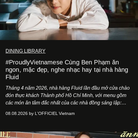
DINING LIBRARY
#ProudlyVietnamese Cùng Ben Phạm ăn
ngon, mặc đẹp, nghe nhạc hay tại nhà hàng
Fluid
Tháng 4 năm 2026, nhà hàng Fluid lần đầu mở cửa chào
đón thực khách Thành phố Hồ Chí Minh, với menu gồm
các món ăn tâm đắc nhất của các nhà đồng sáng lập:
Giám đốc sáng tạo Ben Phạm và chef Thạch Tạ. Những
08.08.2026 by L'OFFICIEL Vietnam
món ăn đa dạng từ Á đến Âu nhanh chóng được yêu thích
nhờ cảm giác ngon miệng, thoải mái và cả khả năng
mang đến niềm vui cho thực khách.