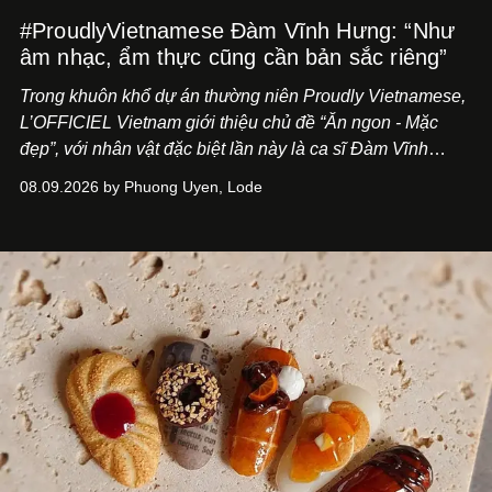
#ProudlyVietnamese Đàm Vĩnh Hưng: “Như
âm nhạc, ẩm thực cũng cần bản sắc riêng”
Trong khuôn khổ dự án thường niên Proudly Vietnamese,
L’OFFICIEL Vietnam giới thiệu chủ đề “Ăn ngon - Mặc
đẹp”, với nhân vật đặc biệt lần này là ca sĩ Đàm Vĩnh
Hưng. Đầu năm 2026, anh chính thức khai trương Tiệm
08.09.2026 by Phuong Uyen, Lode
Cà Phê Cà Pháo mang dấu ấn Indochine hoài niệm, thu
hút nhiều thực khách ghé thăm.