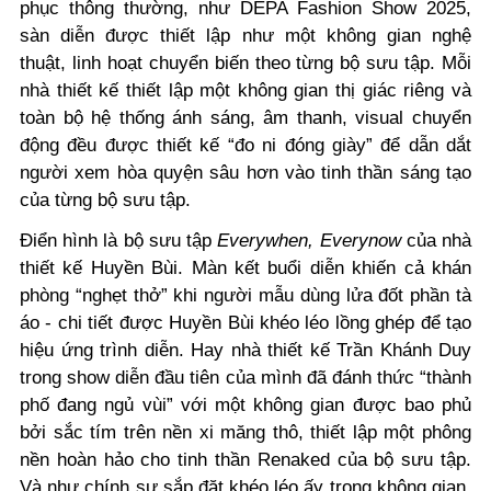
phục thông thường, như DEPA Fashion Show 2025,
sàn diễn được thiết lập như một không gian nghệ
thuật, linh hoạt chuyển biến theo từng bộ sưu tập. Mỗi
nhà thiết kế thiết lập một không gian thị giác riêng và
toàn bộ hệ thống ánh sáng, âm thanh, visual chuyển
động đều được thiết kế “đo ni đóng giày” để dẫn dắt
người xem hòa quyện sâu hơn vào tinh thần sáng tạo
của từng bộ sưu tập.
Điển hình là bộ sưu tập
Everywhen, Everynow
của nhà
thiết kế Huyền Bùi. Màn kết buổi diễn khiến cả khán
phòng “nghẹt thở” khi người mẫu dùng lửa đốt phần tà
áo - chi tiết được Huyền Bùi khéo léo lồng ghép để tạo
hiệu ứng trình diễn. Hay nhà thiết kế Trần Khánh Duy
trong show diễn đầu tiên của mình đã đánh thức “thành
phố đang ngủ vùi” với một không gian được bao phủ
bởi sắc tím trên nền xi măng thô, thiết lập một phông
nền hoàn hảo cho tinh thần Renaked của bộ sưu tập.
Và như chính sự sắp đặt khéo léo ấy trong không gian,