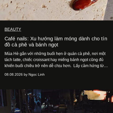
BEAUTY
Café nails: Xu hướng làm móng dành cho tín
đồ cà phê và bánh ngọt
Mùa Hè gắn với những buổi hẹn ở quán cà phê, nơi một
tách latte, chiếc croissant hay miếng bánh ngọt cũng đủ
khiến buổi chiều trở nên dễ chịu hơn.
Lấy cảm hứng từ
cà phê, bánh nướng và các món tráng miệng, café nails
08.08.2026 by Ngọc Linh
sử dụng bảng màu nâu sữa, kem, trắng ngà cùng những
chi tiết đắp nổi để tái hiện không gian quen thuộc của
quán cà phê. Dưới đây là những mẫu nail được yêu thích
nhất của xu hướng này.