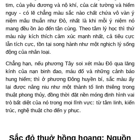
tim, của yêu đương và nộ khí, của cát tường và hiểm
nguy - có lẽ chẳng màu sắc nào chất chứa vô vàn ý
niệm mâu thuẫn như Đỏ, nhất là khi mỗi ý niệm nó
mang đều ồn ào đến tận cùng. Theo tâm lý học thì thứ
màu này kích thích cảm xúc mạnh nhất, cả tiêu cực
lẫn tích cực, tồn tại song hành như một nghịch lý sống
động của nhân loại.
Chẳng hạn, nếu phương Tây soi xét màu Đỏ qua lăng
kính của nạn binh đao, máu đổ và những cảnh báo
hung hiểm; thì ở phương Đông huyền bí, sắc màu ấy
lại được nâng niu như một thành tố linh thiêng trong
thuật phong thủy, đồng thời đặt nền móng định hình vai
trò bất diệt của nó trong mọi lĩnh vực: từ tâm linh, kiến
trúc, nghệ thuật cho đến y phục.
Sắc đỏ thuở hồng hoang: Nguồn