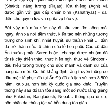
(Shakti), năng lượng (Rajas), lửa thiêng (Agni) và
được gắn với giai cấp chiến binh (Kshatriyas) - đại
diện cho quyền lực và nghĩa vụ bảo vệ.
Bởi vậy mà màu sắc này đi sâu vào đời sống mỗi
ngày, ánh xạ nơi tiềm thức, kiến tạo nên những tượng
trưng cho sinh khí, nhiệt huyết, sự thuần khiết… dần
dà trở thành sắc tố chính của lễ hôn phối. Các cô dâu
Ấn thường mặc Saree hoặc Lehenga được nhuộm đỏ
từ rễ cây thiên thảo, thực hiện nghi thức vẽ Sindoor -
dấu hiệu tượng trưng cho sức mạnh và danh dự của
nàng dâu mới. Có thể khẳng định rằng truyền thống cô
dâu mặc lễ phục đỏ tại Ấn Độ đã có lịch sử hơn 3.500
năm, xa xưa hơn bất kỳ quốc gia nào khác. Truyền
thống này sau đó lan tỏa sang một số nước láng giềng
như Pakistan, Bangladesh, Nepal… thông qua di cư,
hôn nhân đa chủng tộc và hỗn dung tôn giáo.