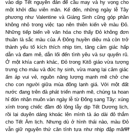
vào dịp Tết nguyên đán để cầu may và hy vọng cho
một khởi đầu viên mãn. Kế đến, những ngày lễ Tây
phương như Valentine và Giáng Sinh cũng góp phần
không nhỏ trong việc tạo nên thiên kiến về màu Đỏ.
Những tiếp biến về văn hóa cho thấy Đỏ không đơn
thuần là sắc màu của Á Đông huyền diệu mà còn trở
thành yếu tố kích thích nhịp tim, tăng cảm giác hấp
dẫn và đam mê, dẫn lối đến tình yêu và sự quyến rũ.
Ở một khía cạnh khác, Đỏ trong Kitô giáo vừa tượng
trưng cho máu và đức hy sinh, vừa mang lại cảm giác
ấm áp vui vẻ, nguồn năng lượng mạnh mẽ chở che
cho con người giữa mùa đông lạnh giá. Với một đất
nước đang trên đà phát triển mạnh mẽ, chúng ta hoan
hỉ đón nhận muôn vàn ngày lễ từ Đông sang Tây: xúng
xính trong chiếc đầm đỏ lộng lẫy dịp Tết Dương lịch,
rồi lại duyên dáng khoác lên mình tà áo dài đỏ thắm
cho Tết Âm lịch. Nhưng dù ở hình thái nào, màu Đỏ
vẫn giữ nguyên thứ căn tính tựa như nhịp đập mãnh