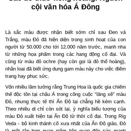
cội văn hóa Á Đông
Là sắc màu được nhận biết sớm chỉ sau Đen và
Trắng, màu Đỏ đã hiện diện trong sinh hoạt của con
người từ 50.000 cho tới 12.000 năm trước, manh nha
từ những họa phẩm trong các hang động cổ đại. Và
cũng từ màu đỏ ochre (hay còn gọi là đỏ thổ hoàng),
nhân loại đã biết ứng dụng gam màu này cho việc điểm
trang hay phục sức.
Vốn nhiều lầm tưởng rằng Trung Hoa là quốc gia chiếm
thế độc tôn tại châu Á trong công cuộc “lăng xê” màu
Đỏ, nhưng thực tế thì Ấn Độ lại chẳng hề kém cạnh.
Theo nhiều di chỉ còn sót lại, ý nghĩa biểu tượng của
màu Đỏ xuất hiện tại Ấn Độ từ thời cổ đại. Trong Rig
Veda - bộ kinh thánh cổ xưa nhất của Ấn Độ giáo, Đỏ
là một tập hợp quan niệm liên quan đến sức mạnh