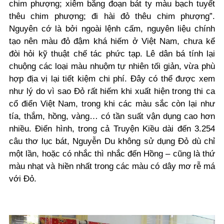
chim phượng; xiêm bằng đoạn bát ty màu bạch tuyết
thêu chim phượng; đi hài đỏ thêu chim phượng”.
Nguyên cớ là bởi ngoài lệnh cấm, nguyên liệu chính
tạo nên màu đỏ đậm khá hiếm ở Việt Nam, chưa kể
đòi hỏi kỹ thuật chế tác phức tạp. Lê dân bá tính lại
chuộng các loại màu nhuộm tự nhiên tối giản, vừa phù
hợp địa vị lại tiết kiệm chi phí. Đây có thể được xem
như lý do vì sao Đỏ rất hiếm khi xuất hiện trong thi ca
cổ điển Việt Nam, trong khi các màu sắc còn lại như
tía, thắm, hồng, vàng… có tần suất vận dụng cao hơn
nhiều. Điển hình, trong cả Truyện Kiều dài đến 3.254
câu thơ lục bát, Nguyễn Du không sử dụng Đỏ dù chỉ
một lần, hoặc có nhắc thì nhắc đến Hồng – cũng là thứ
màu nhạt và hiền nhất trong các màu có dây mơ rễ má
với Đỏ.