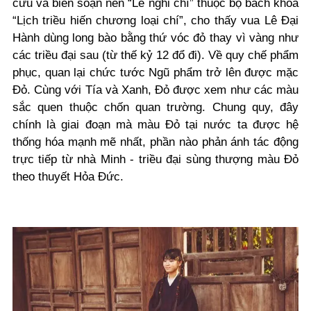
cứu và biên soạn nên “Lễ nghi chí” thuộc bộ bách khoa
“Lịch triều hiến chương loại chí”, cho thấy vua Lê Đại
Hành dùng long bào bằng thứ vóc đỏ thay vì vàng như
các triều đại sau (từ thế kỷ 12 đổ đi). Về quy chế phẩm
phục, quan lại chức tước Ngũ phẩm trở lên được mặc
Đỏ. Cùng với Tía và Xanh, Đỏ được xem như các màu
sắc quen thuộc chốn quan trường. Chung quy, đây
chính là giai đoạn mà màu Đỏ tại nước ta được hệ
thống hóa mạnh mẽ nhất, phần nào phản ánh tác động
trực tiếp từ nhà Minh - triều đại sùng thượng màu Đỏ
theo thuyết Hỏa Đức.