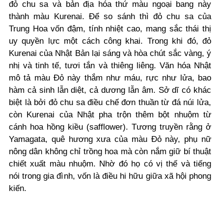
đỏ chu sa và bản địa hóa thứ màu ngoại bang này
thành màu Kurenai. Để so sánh thì đỏ chu sa của
Trung Hoa vốn đậm, tính nhiệt cao, mang sắc thái thị
uy quyền lực một cách công khai. Trong khi đó, đỏ
Kurenai của Nhật Bản lại sáng và hòa chút sắc vàng, ý
nhị và tinh tế, tươi tắn và thiêng liêng. Văn hóa Nhật
mô tả màu Đỏ này thắm như máu, rực như lửa, bao
hàm cả sinh lẫn diệt, cả dương lẫn âm. Sở dĩ có khác
biệt là bởi đỏ chu sa điều chế đơn thuần từ đá núi lửa,
còn Kurenai của Nhật pha trộn thêm bột nhuộm từ
cánh hoa hồng kiều (safflower). Tương truyền rằng ở
Yamagata, quê hương xưa của màu Đỏ này, phụ nữ
nông dân không chỉ trồng hoa mà còn nắm giữ bí thuật
chiết xuất màu nhuộm. Nhờ đó họ có vị thế và tiếng
nói trong gia đình, vốn là điều hi hữu giữa xã hội phong
kiến.