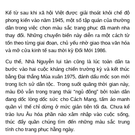
Kể từ sau khi xã hội Việt được giải thoát khỏi chế độ
phong kiến vào năm 1945, một số tập quán của thường
dân trong việc chọn màu sắc trang phục đã manh nha
thay đổi. Những chuyển biến này diễn ra một cách từ
tốn theo từng giai đoạn, chủ yếu nhờ giao thoa văn hóa
và mở cửa kinh tế sau thời kỳ Đổi Mới 1986.
Cụ thể, Nhà Nguyễn lụi tàn cũng là lúc toàn dân ta
bước vào hai cuộc kháng chiến trường kỳ và kết thúc
bằng Đại thắng Mùa xuân 1975, đánh dấu mốc son mới
trong lịch sử dân tộc. Trong suốt quãng thời gian này,
màu Đỏ vẫn trong trạng thái “ngủ đông” bởi toàn dân
đang dốc lòng dốc sức cho Cách Mạng, tấm áo manh
quần vì thế chỉ dừng ở mức giản tiện tối đa. Chưa kể
trào lưu Âu hóa phần nào xâm nhập vào cuộc sống,
thúc đẩy quần chúng tìm đến những màu sắc trung
tính cho trang phục hằng ngày.