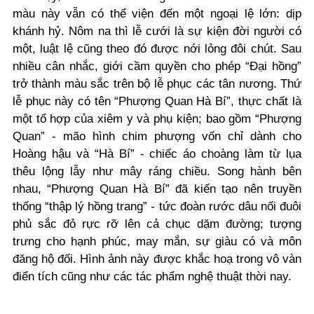
màu này vẫn có thể viện đến một ngoại lệ lớn: dịp
khánh hỷ. Nôm na thì lễ cưới là sự kiện đời người có
một, luật lệ cũng theo đó được nới lỏng đôi chút. Sau
nhiều cân nhắc, giới cầm quyền cho phép “Đại hồng”
trở thành màu sắc trên bộ lễ phục các tân nương. Thứ
lễ phục này có tên “Phượng Quan Hà Bí”, thực chất là
một tổ hợp của xiêm y và phụ kiện; bao gồm “Phượng
Quan” - mão hình chim phượng vốn chỉ dành cho
Hoàng hậu và “Hà Bí” - chiếc áo choàng làm từ lụa
thêu lộng lẫy như mây ráng chiều. Song hành bên
nhau, “Phượng Quan Hà Bí” đã kiến tạo nên truyền
thống “thập lý hồng trang” - tức đoàn rước dâu nối đuôi
phủ sắc đỏ rực rỡ lên cả chục dặm đường; tượng
trưng cho hạnh phúc, may mắn, sự giàu có và môn
đăng hộ đối. Hình ảnh này được khắc hoạ trong vô vàn
điển tích cũng như các tác phẩm nghệ thuật thời nay.