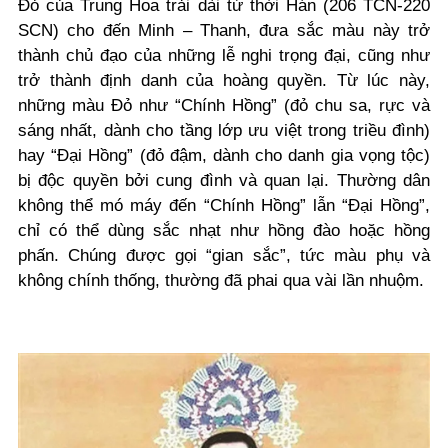
Đỏ của Trung Hoa trải dài từ thời Hán (206 TCN-220
SCN) cho đến Minh – Thanh, đưa sắc màu này trở
thành chủ đạo của những lễ nghi trọng đại, cũng như
trở thành định danh của hoàng quyền. Từ lúc này,
những màu Đỏ như “Chính Hồng” (đỏ chu sa, rực và
sáng nhất, dành cho tầng lớp ưu việt trong triều đình)
hay “Đại Hồng” (đỏ đậm, dành cho danh gia vọng tộc)
bị độc quyền bởi cung đình và quan lại. Thường dân
không thể mó máy đến “Chính Hồng” lẫn “Đại Hồng”,
chỉ có thể dùng sắc nhạt như hồng đào hoặc hồng
phấn. Chúng được gọi “gian sắc”, tức màu phụ và
không chính thống, thường đã phai qua vài lần nhuộm.