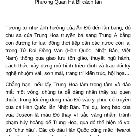
Phượng Quan Hà Bí cách tân
Tương tự như ảnh hưởng của Ấn Độ đến lân bang, đỏ
chu sa của Trung Hoa truyền bá sang Trung Á bằng
con đường tơ lụa; đồng thời tiếp cận các nước còn lại
trong Tứ Đại Đồng Văn (Hàn Quốc, Nhật Bản, Việt
Nam) thông qua giao lưu tôn giáo, thuyết ngũ hành,
cách thức xây dựng mô hình triều đình và trao đổi kỹ
nghệ nhuộm vải, sơn mài, trang trí kiến trúc, hội họa…
Chẳng hạn, nếu lấy Trung Hoa làm trọng tâm và đảo
mắt một vòng, chúng ta dễ dàng nhận thấy sự quen
thuộc trong lối ứng dụng màu Đỏ vào y phục cổ truyền
của cả Hàn Quốc lẫn Nhật Bản. Thí dụ, long bào của
vua Joseon là màu Đỏ thay vì sắc vàng nhằm tránh
phạm húy hoàng đế Trung Hoa, qua đó thể hiện rõ vai
trò “chư hầu”. Các cô dâu Hàn Quốc cũng mặc Hwarot