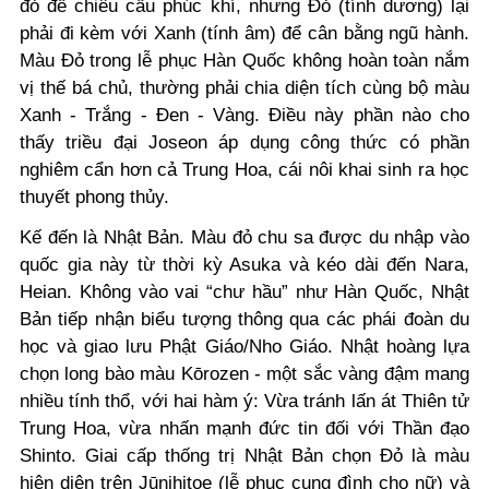
đỏ để chiêu cầu phúc khí, nhưng Đỏ (tính dương) lại
phải đi kèm với Xanh (tính âm) để cân bằng ngũ hành.
Màu Đỏ trong lễ phục Hàn Quốc không hoàn toàn nắm
vị thế bá chủ, thường phải chia diện tích cùng bộ màu
Xanh - Trắng - Đen - Vàng. Điều này phần nào cho
thấy triều đại Joseon áp dụng công thức có phần
nghiêm cẩn hơn cả Trung Hoa, cái nôi khai sinh ra học
thuyết phong thủy.
Kế đến là Nhật Bản. Màu đỏ chu sa được du nhập vào
quốc gia này từ thời kỳ Asuka và kéo dài đến Nara,
Heian. Không vào vai “chư hầu” như Hàn Quốc, Nhật
Bản tiếp nhận biểu tượng thông qua các phái đoàn du
học và giao lưu Phật Giáo/Nho Giáo. Nhật hoàng lựa
chọn long bào màu Kōrozen - một sắc vàng đậm mang
nhiều tính thổ, với hai hàm ý: Vừa tránh lấn át Thiên tử
Trung Hoa, vừa nhấn mạnh đức tin đối với Thần đạo
Shinto. Giai cấp thống trị Nhật Bản chọn Đỏ là màu
hiện diện trên Jūnihitoe (lễ phục cung đình cho nữ) và