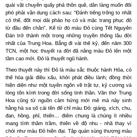
quái vật chuyên quấy phá thôn quê, dân làng muốn đối
phó phải vận dụng cách sau: “Đánh tiếng trống to nhất
có thể, đốt mọi dải pháo họ có và mặc trang phục đỏ
từ đầu đến chân”. Kể từ đó màu Đỏ cùng Tết Nguyên
Đán trở thành một trong những truyền thống lâu đời
nhất của Trung Hoa. Bẵng đi vài thế kỷ, đến năm 300
TCN, một học thuyết ra đời đã nâng màu Đỏ lên một
tầm cao mới. Đó là thuyết ngũ hành.
Theo thuyết này thì Đỏ là màu sắc thuộc hành Hỏa, có
thể hóa giải điều xấu, khởi phát điều lành; đồng thời
hiện diện như một tuyên ngôn về trật tự, kỷ cương và
lòng tôn kính trong đời sống tinh thần. Văn thơ Trung
Hoa cũng từ nguồn cảm hứng mới mẻ mà nảy sinh
hằng hà sa số cái tên để chỉ màu Đỏ: giáng, xích, chu,
đan, hồng, phỉ, thiến… điểm chung là chúng ít nhiều
mang tính thâm trầm, thiên về độ nhu - nhã thay vì
chói như màu Đỏ hiện đại. Tập quán sùng thượng màu