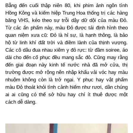
Bẵng đến cuối thập niên 80, khi phim ảnh ngôn tình
Hồng Kông và kiếm hiệp Trung Hoa thống trị các hàng
băng VHS, kéo theo sự trỗi dậy dữ dội của màu Đỏ.
Từ các ấn phẩm này, màu Đỏ được tái định hình theo
quan niệm xưa cũ: Đỏ là hỉ sự, là hạnh thông, là bảo
hộ từ linh khí đất trời và điềm lành của thịnh vượng.
Các cô dâu đua nhau xiêm y đỏ rực: từ đầm soiree, áo
dài cho đến cổ phục đều mang sắc đỏ. Cũng may rằng
đến giai đoạn này kinh tế nước nhà đã mở cửa, thị
trường được mở rộng nên nhập khẩu vải vóc hay màu
nhuộm không còn là trở ngại. Y phục hay vật phẩm
màu Đỏ thoát khỏi tình cảnh hiếm như rươi, dân chúng
ai ai cũng có thể sở hữu hay chí ít thuê được một
cách dễ dàng.