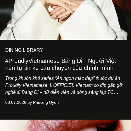
DINING LIBRARY
#ProudlyVietnamese Băng Di: “Người Việt
nên tự tin kể câu chuyện của chính mình"
Trong khuôn khổ series “Ăn ngon mặc đẹp” thuộc dự án
Proudly Vietnamese, L’OFFICIEL Vietnam có dịp gặp gỡ
nghệ sĩ Băng Di – nữ diễn viên và đồng sáng lập TC
ASIA, đơn vị đứng sau các thương hiệu BÀ BAR, MOTLY
08.07.2026 by Phương Uyên
Kitchen Bar và SALEM tại TP.HCM.