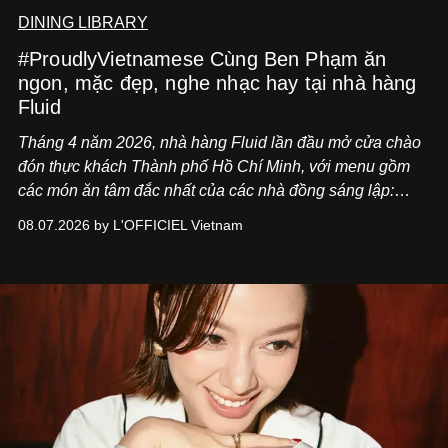
DINING LIBRARY
#ProudlyVietnamese Cùng Ben Phạm ăn
ngon, mặc đẹp, nghe nhạc hay tại nhà hàng
Fluid
Tháng 4 năm 2026, nhà hàng Fluid lần đầu mở cửa chào
đón thực khách Thành phố Hồ Chí Minh, với menu gồm
các món ăn tâm đắc nhất của các nhà đồng sáng lập:
Giám đốc sáng tạo Ben Phạm và chef Thạch Tạ. Những
08.07.2026 by L'OFFICIEL Vietnam
món ăn đa dạng từ Á đến Âu nhanh chóng được yêu thích
nhờ cảm giác ngon miệng, thoải mái và cả khả năng
mang đến niềm vui cho thực khách.