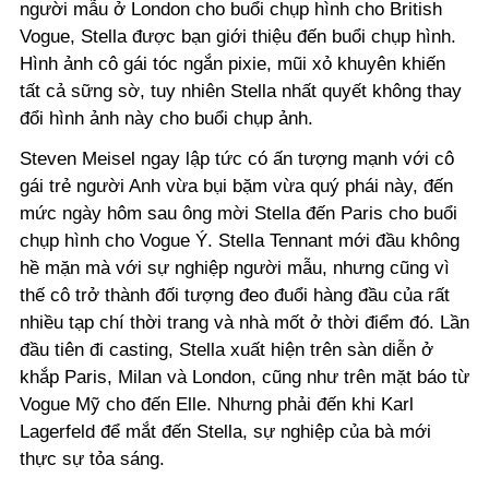
người mẫu ở London cho buổi chụp hình cho British
Vogue, Stella được bạn giới thiệu đến buổi chụp hình.
Hình ảnh cô gái tóc ngắn pixie, mũi xỏ khuyên khiến
tất cả sững sờ, tuy nhiên Stella nhất quyết không thay
đổi hình ảnh này cho buổi chụp ảnh.
Steven Meisel ngay lập tức có ấn tượng mạnh với cô
gái trẻ người Anh vừa bụi bặm vừa quý phái này, đến
mức ngày hôm sau ông mời Stella đến Paris cho buổi
chụp hình cho Vogue Ý. Stella Tennant mới đầu không
hề mặn mà với sự nghiệp người mẫu, nhưng cũng vì
thế cô trở thành đối tượng đeo đuổi hàng đầu của rất
nhiều tạp chí thời trang và nhà mốt ở thời điểm đó. Lần
đầu tiên đi casting, Stella xuất hiện trên sàn diễn ở
khắp Paris, Milan và London, cũng như trên mặt báo từ
Vogue Mỹ cho đến Elle. Nhưng phải đến khi Karl
Lagerfeld để mắt đến Stella, sự nghiệp của bà mới
thực sự tỏa sáng.