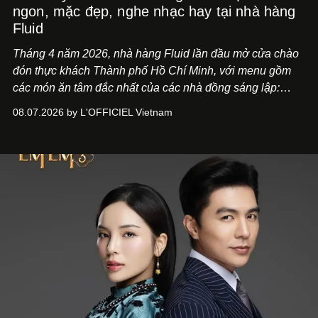
ngon, mặc đẹp, nghe nhạc hay tại nhà hàng
Fluid
Tháng 4 năm 2026, nhà hàng Fluid lần đầu mở cửa chào
đón thực khách Thành phố Hồ Chí Minh, với menu gồm
các món ăn tâm đắc nhất của các nhà đồng sáng lập:
Giám đốc sáng tạo Ben Phạm và chef Thạch Tạ. Những
08.07.2026 by L'OFFICIEL Vietnam
món ăn đa dạng từ Á đến Âu nhanh chóng được yêu thích
nhờ cảm giác ngon miệng, thoải mái và cả khả năng
mang đến niềm vui cho thực khách.