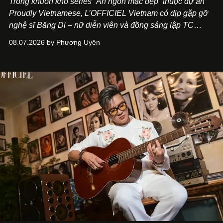
Trong khuôn khổ series “Ăn ngon mặc đẹp” thuộc dự án
Proudly Vietnamese, L’OFFICIEL Vietnam có dịp gặp gỡ
nghệ sĩ Băng Di – nữ diễn viên và đồng sáng lập TC
ASIA, đơn vị đứng sau các thương hiệu BÀ BAR, MOTLY
08.07.2026 by Phương Uyên
Kitchen Bar và SALEM tại TP.HCM.