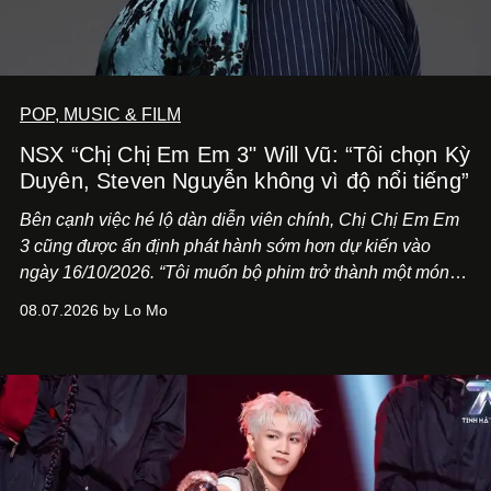
POP, MUSIC & FILM
NSX “Chị Chị Em Em 3" Will Vũ: “Tôi chọn Kỳ
Duyên, Steven Nguyễn không vì độ nổi tiếng”
Bên cạnh việc hé lộ dàn diễn viên chính,
Chị Chị Em Em
3
cũng được ấn định phát hành sớm hơn dự kiến vào
ngày 16/10/2026. “Tôi muốn bộ phim trở thành một món
quà, đồng thời thể hiện sự trân trọng và tôn vinh phụ nữ
08.07.2026 by Lo Mo
Việt Nam”, NSX Will Vũ cho biết.