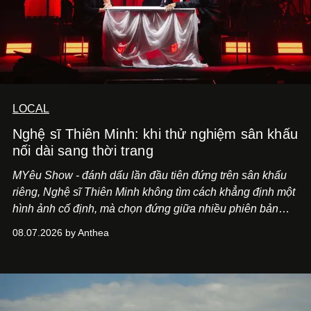
LOCAL
Nghệ sĩ Thiên Minh: khi thử nghiệm sân khấu
nối dài sang thời trang
MYêu Show - đánh dấu lần đầu tiên đứng trên sân khấu
riêng, Nghệ sĩ Thiên Minh không tìm cách khẳng định một
hình ảnh cố định, mà chọn đứng giữa nhiều phiên bản
của bản thân và tinh thần thử nghiệm ấy đã dẫn anh đến
08.07.2026 by Anthea
một bộ suit lụa - như một cách "take the risk" khác, ngoài
âm nhạc.