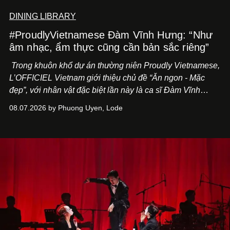
DINING LIBRARY
#ProudlyVietnamese Đàm Vĩnh Hưng: “Như
âm nhạc, ẩm thực cũng cần bản sắc riêng”
Trong khuôn khổ dự án thường niên Proudly Vietnamese,
L’OFFICIEL Vietnam giới thiệu chủ đề “Ăn ngon - Mặc
đẹp”, với nhân vật đặc biệt lần này là ca sĩ Đàm Vĩnh
Hưng. Đầu năm 2026, anh chính thức khai trương Tiệm
08.07.2026 by Phuong Uyen, Lode
Cà Phê Cà Pháo mang dấu ấn Indochine hoài niệm, thu
hút nhiều thực khách ghé thăm.