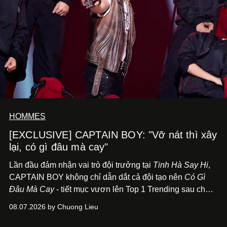
HOMMES
[EXCLUSIVE] CAPTAIN BOY: "Vỡ nát thì xây
lại, có gì đâu mà cay"
Lần đầu đảm nhận vai trò đội trưởng tại
Tinh Hà Say Hi
,
CAPTAIN BOY không chỉ dẫn dắt cả đội tạo nên
Có Gì
Đâu Mà Cay
- tiết mục vươn lên Top 1 Trending sau chưa
đầy 24 giờ đồng hồ - mà còn học cách buông bớt cái tôi
08.07.2026 by Chuong Lieu
để lắng nghe, kết nối và tin tưởng đồng đội. Với nam
nghệ sĩ, đó cũng là bước chuyển quan trọng trên hành