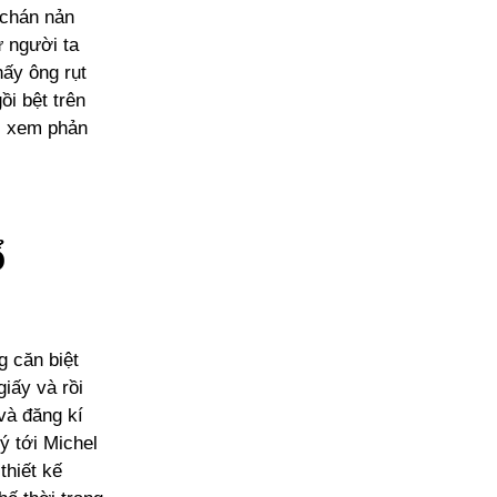
 chán nản
 người ta
hấy ông rụt
ồi bệt trên
ài xem phản
ổ
g căn biệt
iấy và rồi
và đăng kí
ý tới Michel
thiết kế