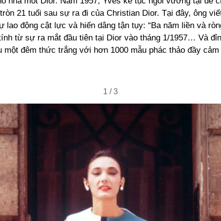
o nhà mốt Dior. Năm 1957, Yves kế tục ngôi vương tại đế c
tròn 21 tuổi sau sự ra đi của Christian Dior. Tại đây, ông vi
 lao động cật lực và hiến dâng tận tụy: “Ba năm liền và ròn
tính từ sự ra mắt đầu tiên tại Dior vào tháng 1/1957… Và đỉ
u một đêm thức trắng với hơn 1000 mẫu phác thảo đầy cảm
1
/
3