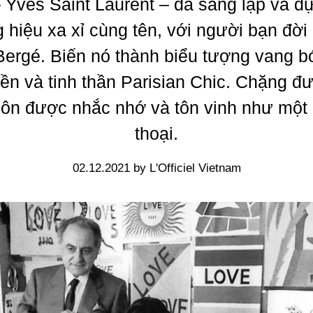
 Yves Saint Laurent – đã sáng lập và d
 hiệu xa xỉ cùng tên, với người bạn đời
Bergé. Biến nó thành biểu tượng vang 
ền và tinh thần Parisian Chic. Chặng đ
uôn được nhắc nhớ và tôn vinh như một
thoại.
02.12.2021 by L'Officiel Vietnam