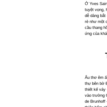
Ở Yves Saint
tuyệt vọng,
dễ dàng bắt 
rè như một c
cầu thang hồ
ứng của khán
Ấu thơ êm ấm
thự bên bờ Đ
thiết kế váy
vào trường 
de Brunhoff 