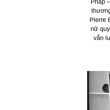
Pháp –
thương
Pierre 
nữ quy
vẫn l