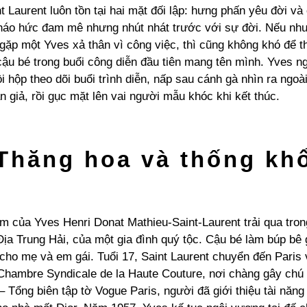
 Laurent luôn tồn tại hai mặt đối lập: hưng phấn yêu đời và
 háo hức đam mê nhưng nhút nhát trước với sự đời. Nếu như
gặp một Yves xả thân vì công việc, thì cũng không khó để t
ậu bé trong buổi công diễn đầu tiên mang tên mình. Yves ng
i hộp theo dõi buổi trình diễn, nấp sau cánh gà nhìn ra ngo
 giả, rồi gục mặt lên vai người mẫu khóc khi kết thúc.
Thăng hoa và thống kh
 của Yves Henri Donat Mathieu-Saint-Laurent trải qua tron
ịa Trung Hải, của một gia đình quý tộc. Cậu bé làm búp bê g
 cho mẹ và em gái. Tuổi 17, Saint Laurent chuyển đến Paris 
Chambre Syndicale de la Haute Couture, nơi chàng gây chú 
– Tổng biên tập tờ Vogue Paris, người đã giới thiệu tài năng 