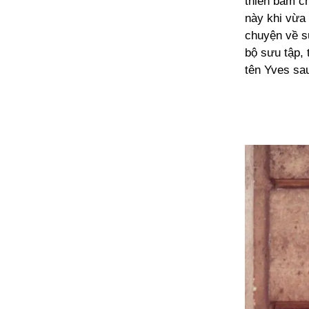
thiên bẩm ch
này khi vừa 
chuyện về sự
bộ sưu tập, 
tên Yves sa