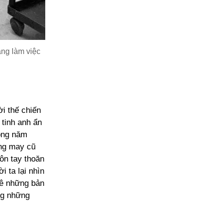
ắng làm việc
ời thế chiến
tinh anh ẩn
nồng năm
ởng may cũ
uôn tay thoăn
 ta lại nhìn
mê những bản
ng những