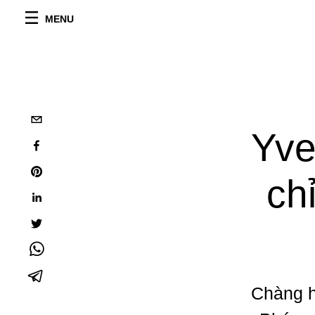
MENU
Yve
chỉ
Chàng h