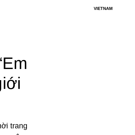
VIETNAM
 “Em
giới
ời trang