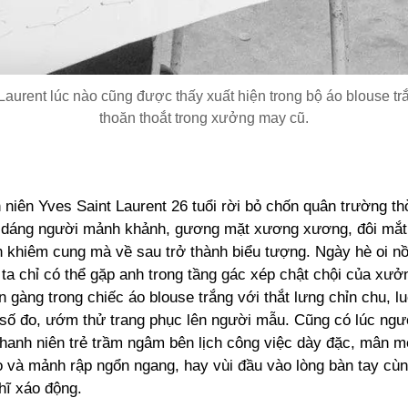
Laurent lúc nào cũng được thấy xuất hiện trong bộ áo blouse tr
thoăn thoắt trong xưởng may cũ.
niên Yves Saint Laurent 26 tuổi rời bỏ chốn quân trường th
i dáng người mảnh khảnh, gương mặt xương xương, đôi mắt 
h khiêm cung mà về sau trở thành biểu tượng. Ngày hè oi 
 ta chỉ có thể gặp anh trong tầng gác xép chật chội của xư
 gàng trong chiếc áo blouse trắng với thắt lưng chỉn chu, l
 số đo, ướm thử trang phục lên người mẫu. Cũng có lúc người
thanh niên trẻ trầm ngâm bên lịch công việc dày đặc, mân 
o và mảnh rập ngổn ngang, hay vùi đầu vào lòng bàn tay cù
hĩ xáo động.