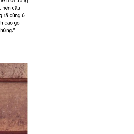
hế thời trang
ết nên câu
g rã cùng 6
nh cao gọi
 hứng.”