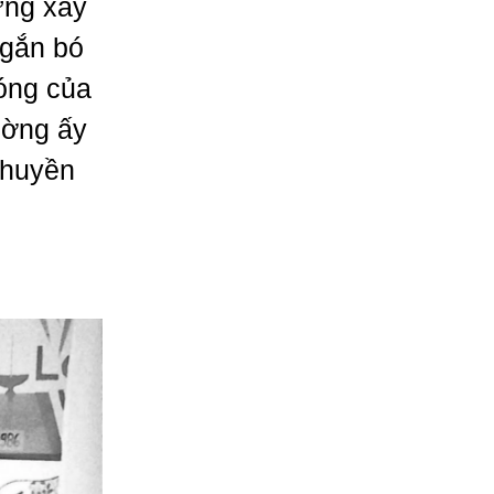
ựng xây
 gắn bó
bóng của
ường ấy
 huyền