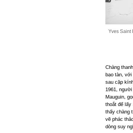
Yves Saint 
Chàng thanh 
bạo tàn, vớ
sau cặp kín
1961, người
Mauguin, gọn
thoắt để lấy
thấy chàng 
vẽ phác thả
dòng suy ng