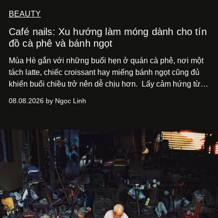
BEAUTY
Café nails: Xu hướng làm móng dành cho tín
đồ cà phê và bánh ngọt
Mùa Hè gắn với những buổi hẹn ở quán cà phê, nơi một
tách latte, chiếc croissant hay miếng bánh ngọt cũng đủ
khiến buổi chiều trở nên dễ chịu hơn.
Lấy cảm hứng từ
cà phê, bánh nướng và các món tráng miệng, café nails
08.08.2026 by Ngọc Linh
sử dụng bảng màu nâu sữa, kem, trắng ngà cùng những
chi tiết đắp nổi để tái hiện không gian quen thuộc của
quán cà phê. Dưới đây là những mẫu nail được yêu thích
nhất của xu hướng này.