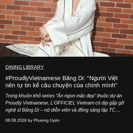
DINING LIBRARY
#ProudlyVietnamese Băng Di: “Người Việt
nên tự tin kể câu chuyện của chính mình"
Trong khuôn khổ series “Ăn ngon mặc đẹp” thuộc dự án
Proudly Vietnamese, L’OFFICIEL Vietnam có dịp gặp gỡ
nghệ sĩ Băng Di – nữ diễn viên và đồng sáng lập TC
ASIA, đơn vị đứng sau các thương hiệu BÀ BAR, MOTLY
08.08.2026 by Phương Uyên
Kitchen Bar và SALEM tại TP.HCM.