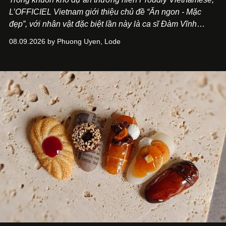
L’OFFICIEL Vietnam giới thiệu chủ đề “Ăn ngon - Mặc
đẹp”, với nhân vật đặc biệt lần này là ca sĩ Đàm Vĩnh
Hưng. Đầu năm 2026, anh chính thức khai trương Tiệm
08.09.2026 by Phuong Uyen, Lode
Cà Phê Cà Pháo mang dấu ấn Indochine hoài niệm, thu
hút nhiều thực khách ghé thăm.