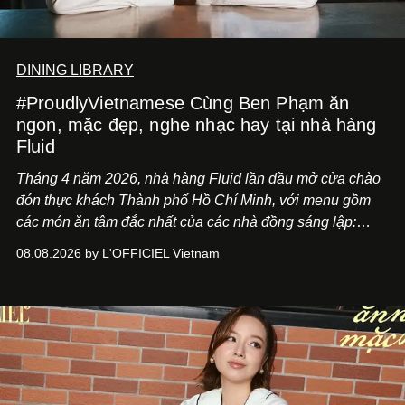
DINING LIBRARY
#ProudlyVietnamese Cùng Ben Phạm ăn
ngon, mặc đẹp, nghe nhạc hay tại nhà hàng
Fluid
Tháng 4 năm 2026, nhà hàng Fluid lần đầu mở cửa chào
đón thực khách Thành phố Hồ Chí Minh, với menu gồm
các món ăn tâm đắc nhất của các nhà đồng sáng lập:
Giám đốc sáng tạo Ben Phạm và chef Thạch Tạ. Những
08.08.2026 by L'OFFICIEL Vietnam
món ăn đa dạng từ Á đến Âu nhanh chóng được yêu thích
nhờ cảm giác ngon miệng, thoải mái và cả khả năng
mang đến niềm vui cho thực khách.