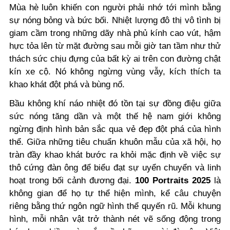
Mùa hè luôn khiến con người phải nhớ tới mình bằng
sự nóng bỏng và bức bối. Nhiệt lượng đô thị vô tình bị
giam cầm trong những dãy nhà phủ kính cao vút, hậm
hực tỏa lên từ mặt đường sau mỗi giờ tan tầm như thử
thách sức chịu đựng của bất kỳ ai trên con đường chật
kín xe cộ. Nó không ngừng vùng vẫy, kích thích ta
khao khát đột phá và bùng nổ.
Bầu không khí náo nhiệt đó tồn tại sự đồng điệu giữa
sức nóng tăng dần và một thế hệ nam giới không
ngừng định hình bản sắc qua vẻ đẹp đột phá của hình
thể. Giữa những tiêu chuẩn khuôn mẫu của xã hội, họ
tràn đầy khao khát bước ra khỏi mặc định về việc sự
thô cứng đàn ông để biểu đạt sự uyển chuyển và linh
hoạt trong bối cảnh đương đại.
100 Portraits 2025
là
không gian để họ tự thể hiện mình, kể câu chuyện
riêng bằng thứ ngôn ngữ hình thể quyến rũ. Mỗi khung
hình, mỗi nhân vật trở thành nét vẽ sống động trong