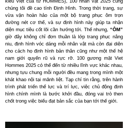
kiểu Việt của từ HOMMES), 100 nhân vật 2025 cùng
chúng tôi đề cao tính Định Hình. Trong thời trang, sự
vừa vặn hoàn hảo của một bộ trang phục ôm trọn
đường nét cơ thể, và sự định hình này giúp ta nhận
diện mục tiêu cốt lõi cần hướng tới. Thế nhưng,
“ÔM”
giờ đây không chỉ đơn thuần là lớp trang phục nâng
niu, định hình vóc dáng mỗi nhân vật mà còn đại diện
cho cách họ định hình bản thân cũng như một thế hệ
nam giới quyến rũ và rực rỡ. 100 gương mặt Viet
Hommes 2025 có thể đến từ nhiều lĩnh vực khác nhau,
nhưng tựu chung mỗi người đều mang trong mình một
khát khao nội tại mãnh liệt. Tạp chí tin rằng, trên hành
trình phát triển thể lực và trí lực, việc chủ động định
hình chính mình là bước khởi đầu, đóng vai trò then
chốt trong việc biểu đạt bản sắc của bạn tới thế giới.