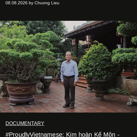
08.08.2026 by Chuong Lieu
phim điện ảnh trong nửa đầu 2026 đến hành trình trở lại
với
Running Man Vietnam
, nam diễn viên nhìn công việc
bằng một tâm thế điềm tĩnh hơn. Anh tiếp tục học hỏi, trau
dồi và chờ đợi những vai diễn đủ sức đưa mình đến
những vùng đất mới. Ở tuổi ngoài 30, điều anh theo đuổi
không phải những đích đến quá lớn, mà là khả năng luôn
tiến về phía trước.
DOCUMENTARY
#ProudlyVietnamese: Kim hoàn Kế Môn -