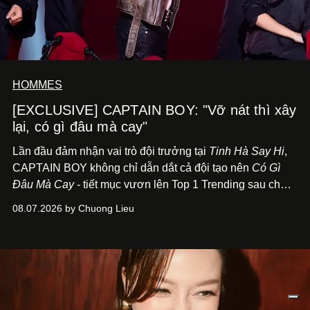
HOMMES
[EXCLUSIVE] CAPTAIN BOY: "Vỡ nát thì xây
lại, có gì đâu mà cay"
Lần đầu đảm nhận vai trò đội trưởng tại
Tinh Hà Say Hi
,
CAPTAIN BOY không chỉ dẫn dắt cả đội tạo nên
Có Gì
Đâu Mà Cay
- tiết mục vươn lên Top 1 Trending sau chưa
đầy 24 giờ đồng hồ - mà còn học cách buông bớt cái tôi
08.07.2026 by Chuong Lieu
để lắng nghe, kết nối và tin tưởng đồng đội. Với nam
nghệ sĩ, đó cũng là bước chuyển quan trọng trên hành
trình trở thành một producer thực thụ.