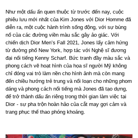
Như một dấu ấn quen thuộc từ trước đến nay, cuộc
phiêu lưu mới nhất của Kim Jones với Dior Homme đã
diễn ra, một cuộc hành trình sống động, với sự bùng
nổ của các đường viền màu sắc gây ảo giác. Với
chiến dịch Dior Men’s Fall 2021, Jones lấy cảm hứng
từ đường phố New York, hợp tác với Nghệ sĩ đương
đại nổi tiếng Kenny Scharf. Bức tranh đầy màu sắc và
phong cách vẽ hoạt hình của họa sĩ người Mỹ không
chỉ đóng vai trò làm nền cho hình ảnh mà còn mang
đến chiều hướng trẻ trung và nổi loạn cho những phom
dáng và phong cách nổi tiếng mà Jones đã tạo dựng,
để trở thành dấu ấn riêng trong thời gian làm việc tại
Dior - sự pha trộn hoàn hảo của cắt may gợi cảm và
trang phục thể thao phóng khoáng.