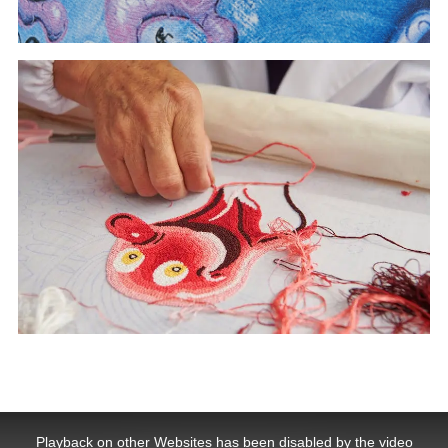
This
is
a
Playback on other Websites has been disabled by the video
modal