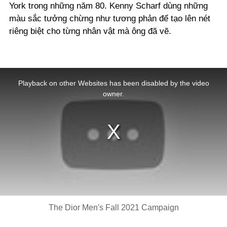
York trong những năm 80. Kenny Scharf dùng những
màu sắc tưởng chừng như tương phản để tạo lên nét
riêng biệt cho từng nhân vật mà ông đã vẽ.
This
is
a
Playback on other Websites has been disabled by the video
modal
window.
owner.
The Dior Men's Fall 2021 Campaign