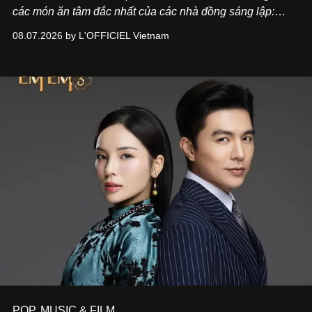
các món ăn tâm đắc nhất của các nhà đồng sáng lập:
Giám đốc sáng tạo Ben Phạm và chef Thạch Tạ. Những
08.07.2026 by L'OFFICIEL Vietnam
món ăn đa dạng từ Á đến Âu nhanh chóng được yêu thích
nhờ cảm giác ngon miệng, thoải mái và cả khả năng
mang đến niềm vui cho thực khách.
POP, MUSIC & FILM