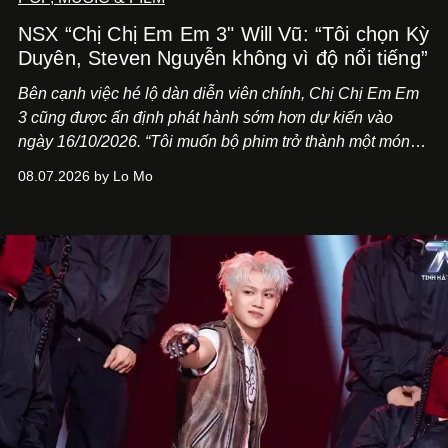
NSX “Chị Chị Em Em 3" Will Vũ: “Tôi chọn Kỳ
Duyên, Steven Nguyễn không vì độ nổi tiếng”
Bên cạnh việc hé lộ dàn diễn viên chính,
Chị Chị Em Em
3
cũng được ấn định phát hành sớm hơn dự kiến vào
ngày 16/10/2026. “Tôi muốn bộ phim trở thành một món
quà, đồng thời thể hiện sự trân trọng và tôn vinh phụ nữ
08.07.2026 by Lo Mo
Việt Nam”, NSX Will Vũ cho biết.