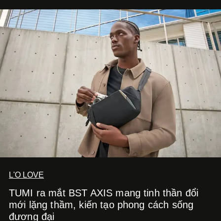
của nam nghệ sĩ khi lần đầu tiên anh trình làng một MV
solo được đầu tư toàn diện từ sáng tác, sản xuất, trình
diễn đến hình ảnh.
L'O LOVE
TUMI ra mắt BST AXIS mang tinh thần đổi
mới lặng thầm, kiến tạo phong cách sống
đương đại