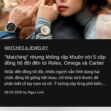
WATCHES & JEWELRY
"Matching" nhưng không rập khuôn với 5 cặp
đồng hồ đôi đến từ Rolex, Omega và Cartier
Nhắc đến đồng hồ đôi, nhiều người vẫn hình dung hai
chiếc đồng hồ giống hệt nhau, chỉ khác kích thước để
phân biệt cổ tay nam và nữ. Ý tưởng này từng phổ biến,
song cũng vô tình khiến khái niệm đồng hồ đôi trở nên
08.03.2026 by Ngọc Linh
khá rập khuôn. Nói lời tạm biết hai phiên bản nam nữ
giống nhau y đúc, các nhà chế tác hiện này không còn
mải miết tìm kiếm sự đồng nhất tuyệt đối. Họ để những