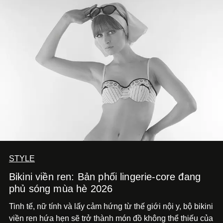
đường nét, tỷ lệ và bảng màu nối liền hai thiết kế, dù mỗi
phiên bản vẫn mang linh hồn riêng.
STYLE
Bikini viền ren: Bản phối lingerie-core đang
phủ sóng mùa hè 2026
Tinh tế, nữ tính và lấy cảm hứng từ thế giới nội y, bộ bikini
viền ren hứa hẹn sẽ trở thành món đồ không thể thiếu của