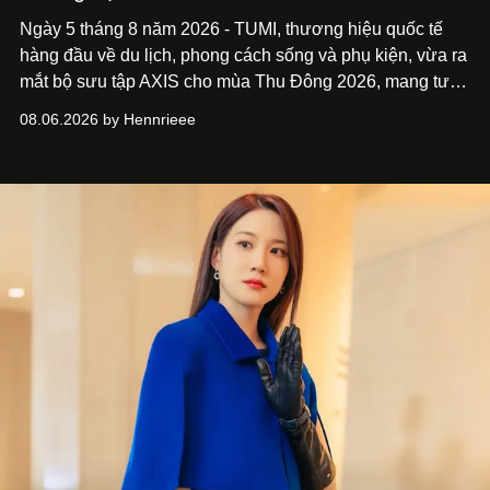
Ngày 5 tháng 8 năm 2026 - TUMI, thương hiệu quốc tế
hàng đầu về du lịch, phong cách sống và phụ kiện, vừa ra
mắt bộ sưu tập AXIS cho mùa Thu Đông 2026, mang tư
duy thiết kế tiên phong, tái định nghĩa trải nghiệm du lịch
08.06.2026 by Hennrieee
và phong cách sống hiện đại bằng thiết kế sắc nét, chuẩn
xác gắn liền với tính thẩm mỹ toàn cầu.