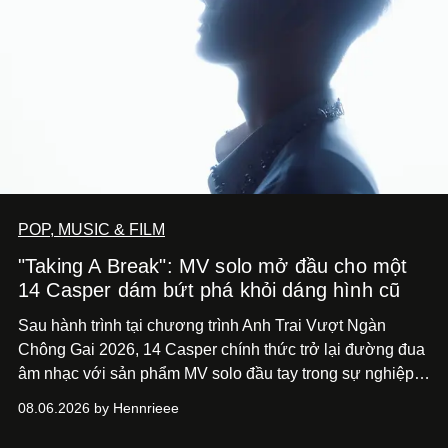
POP, MUSIC & FILM
"Taking A Break": MV solo mở đầu cho một
14 Casper dám bứt phá khỏi dáng hình cũ
Sau hành trình tại chương trình Anh Trai Vượt Ngàn
Chông Gai 2026, 14 Casper chính thức trở lại đường đua
âm nhạc với sản phẩm MV solo đầu tay trong sự nghiệp -
“Taking A Break”
. Đây không chỉ là sản phẩm đánh dấu
08.06.2026 by Hennrieee
bước chuyển mình của 14 Casper sau chương trình, mà
còn mở ra một chương mới trong hành trình nghệ thuật