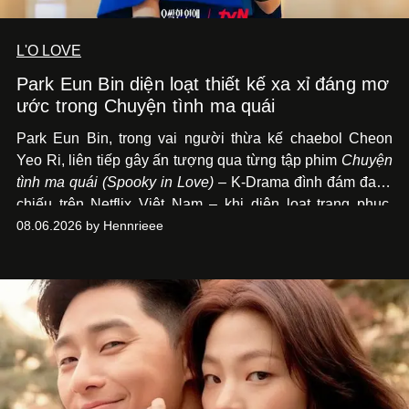
L'O LOVE
Park Eun Bin diện loạt thiết kế xa xỉ đáng mơ
ước trong Chuyện tình ma quái
Park Eun Bin, trong vai người thừa kế chaebol Cheon
Yeo Ri, liên tiếp gây ấn tượng qua từng tập phim
Chuyện
tình ma quái (Spooky in Love)
– K-Drama đình đám đang
chiếu trên Netflix Việt Nam – khi diện loạt trang phục,
đồng hồ & trang sức xa xỉ tương xứng với địa vị trên màn
08.06.2026 by Hennrieee
ảnh nhỏ: từ Hermès, LOEWE cho đến Jaeger-LeCoultre,
Chaumet, Chopard…