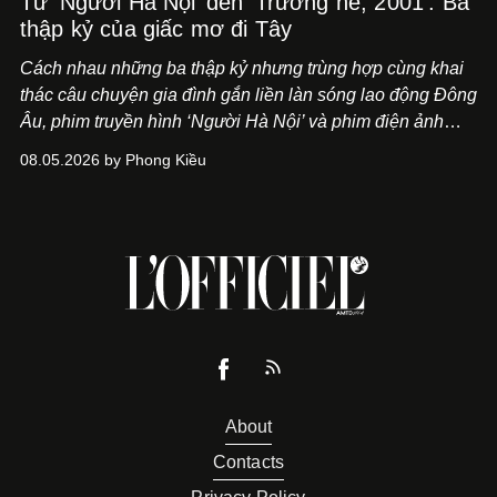
Từ ‘Người Hà Nội’ đến ‘Trường hè, 2001’: Ba
thập kỷ của giấc mơ đi Tây
Cách nhau những ba thập kỷ nhưng trùng hợp cùng khai
thác câu chuyện gia đình gắn liền làn sóng lao động Đông
Âu, phim truyền hình ‘Người Hà Nội’ và phim điện ảnh
‘Trường hè, 2001’ trình hiện nhãn quan khác biệt về lựa
08.05.2026 by Phong Kiều
chọn một thuở thịnh hành.
About
Contacts