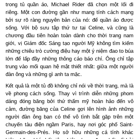
trong tủ quần áo, Michael Rider đã chọn một lối đi
riêng. Một con đường gần như mang tính cách mạng
bởi sự rõ ràng nguyên bản của nó: để quần áo được
sống. Với bộ sưu tập thứ tư tại Celine, và cũng là
chương đầu tiên hoàn toàn dành cho thời trang nam
giới, vị Giám đốc Sáng tạo người Mỹ không tìm kiếm
những chiêu trò cường điệu hay một ý niệm đao to búa
lớn để lấp đầy những thông cáo báo chí. Ông chỉ tập
trung vào mối quan hệ mật thiết nhất: giữa một người
đàn ông và những gì anh ta mặc.
Kết quả là một tủ đồ không chỉ nói về thời trang, mà là
về phong cách sống. Thay vì trình diễn những phom
dáng đóng băng bởi thứ thẩm mỹ hoàn hảo đến vô
cảm, đường băng của Celine gợi lên hình ảnh những
người đàn ông bạn có thể vô tình bắt gặp trên một
chuyến tàu điện ngầm Paris, hay nơi góc phố Saint-
Germain-des-Prés. Họ sở hữu những cá tính khác