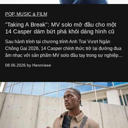
POP, MUSIC & FILM
"Taking A Break": MV solo mở đầu cho một
14 Casper dám bứt phá khỏi dáng hình cũ
Sau hành trình tại chương trình Anh Trai Vượt Ngàn
Chông Gai 2026, 14 Casper chính thức trở lại đường đua
âm nhạc với sản phẩm MV solo đầu tay trong sự nghiệp -
“Taking A Break”
. Đây không chỉ là sản phẩm đánh dấu
08.06.2026 by Hennrieee
bước chuyển mình của 14 Casper sau chương trình, mà
còn mở ra một chương mới trong hành trình nghệ thuật
của nam nghệ sĩ khi lần đầu tiên anh trình làng một MV
solo được đầu tư toàn diện từ sáng tác, sản xuất, trình
diễn đến hình ảnh.