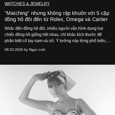
WATCHES & JEWELRY
"Matching" nhưng không rập khuôn với 5 cặp
đồng hồ đôi đến từ Rolex, Omega và Cartier
Nhắc đến đồng hồ đôi, nhiều người vẫn hình dung hai
chiếc đồng hồ giống hệt nhau, chỉ khác kích thước để
phân biệt cổ tay nam và nữ. Ý tưởng này từng phổ biến,
song cũng vô tình khiến khái niệm đồng hồ đôi trở nên
08.03.2026 by Ngọc Linh
khá rập khuôn. Nói lời tạm biết hai phiên bản nam nữ
giống nhau y đúc, các nhà chế tác hiện này không còn
mải miết tìm kiếm sự đồng nhất tuyệt đối. Họ để những
đường nét, tỷ lệ và bảng màu nối liền hai thiết kế, dù mỗi
phiên bản vẫn mang linh hồn riêng.