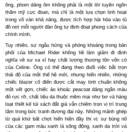
ông, phom dáng ôm không phải là một lời tuyên ngôn
thẩm mỹ cực đoan, mà chỉ là một lựa chọn linh hoạt
trong vô vàn khả năng, được tích hợp hài hòa vào tủ
đồ nơi mỗi người đàn ông tự định đoạt phong cách của
chính mình.
Tuy nhiên, sự ngẫu hứng và phóng khoáng trong bản
phối của Michael Rider không hề làm giảm đi định
nghĩa về sự xa xỉ hay chất lượng thượng tôn vốn có
của Celine. Ông có thể đang theo đuổi việc bắt trọn
thái độ của một thế hệ mới, nhưng hiển nhiên, những
chiếc blazer cổ điển được cắt may tinh chuẩn không
một vết gợn, chiếc áo khoác peacoat dáng ngắn màu
đỏ rực rỡ, chất liệu da thuộc mềm mại như bơ và hàng
loạt thiết kế túi xách đắt giá vẫn chiếm trọn vị trí trung
tâm trong bức tranh đương đại này. Những mảnh ghép
từ quá khứ bất chợt hiển hiện đầy thi vị: sự bùng nổ
của các gam màu xanh lá sống động, xanh da trời và