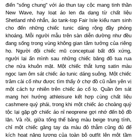
điển "sống chung" với áo thun tay cộc mang tinh thần
New Wave, hay loạt áo len đa dạng từ chất liệu
Shetland nhỏ nhắn, áo tank-top Fair Isle kiểu nam sinh
cho đến những chiếc tunic dáng rộng đầy phóng
khoáng. Mỗi người mẫu trên sàn diễn dường như đều
đang sống trong vùng không gian tâm tưởng của riêng
họ. Người đội chiếc mũ conceptual bất đối xứng,
người lại ẩn mình sau những chiếc băng đô tua rua
che nửa khuôn mặt. Một chiếc thắt lưng satin màu
ngọc lam ôm sát chiếc áo tunic dáng suông. Một chiếc
trâm cài cổ như được tìm thấy ở chợ đồ cũ nằm yên vị
một cách tự nhiên trên chiếc áo cổ lọ. Quần ôm sát
mang hơi hướng athleisure kết hợp cùng chất liệu
cashmere quý phái, trong khi một chiếc áo choàng quý
tộc lại gặp gỡ chiếc áo nỉ neoprene gợi nhớ đến bộ đồ
lặn. Và rồi, giữa tổng thể bảng màu beige trung tính,
chỉ một chiếc găng tay da màu đỏ thẫm cũng đủ để
kích hoạt năng lượng của toàn bộ outfit lên một tầm