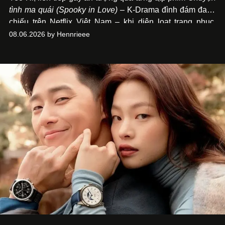
tình ma quái (Spooky in Love)
– K-Drama đình đám đang
chiếu trên Netflix Việt Nam – khi diện loạt trang phục,
đồng hồ & trang sức xa xỉ tương xứng với địa vị trên màn
08.06.2026 by Hennrieee
ảnh nhỏ: từ Hermès, LOEWE cho đến Jaeger-LeCoultre,
Chaumet, Chopard…