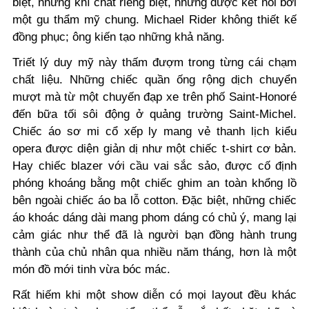
biệt, những khí chất riêng biệt, nhưng được kết nối bởi
một gu thẩm mỹ chung. Michael Rider không thiết kế
đồng phục; ông kiến tạo những khả năng.
Triết lý duy mỹ này thấm đượm trong từng cái chạm
chất liệu. Những chiếc quần ống rộng dịch chuyển
mượt mà từ một chuyến đạp xe trên phố Saint-Honoré
đến bữa tối sôi động ở quảng trường Saint-Michel.
Chiếc áo sơ mi cổ xếp ly mang vẻ thanh lịch kiểu
opera được diện giản dị như một chiếc t-shirt cơ bản.
Hay chiếc blazer với cầu vai sắc sảo, được cố định
phóng khoáng bằng một chiếc ghim an toàn khổng lồ
bên ngoài chiếc áo ba lỗ cotton. Đặc biệt, những chiếc
áo khoác dáng dài mang phom dáng có chủ ý, mang lại
cảm giác như thể đã là người bạn đồng hành trung
thành của chủ nhân qua nhiều năm tháng, hơn là một
món đồ mới tinh vừa bóc mác.
Rất hiếm khi một show diễn có mọi layout đều khác