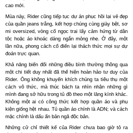
cao mới.
Mùa này, Rider cũng tiếp tục dự án phục hồi lại vẻ đẹp
của quần jeans trắng, kết hợp chúng cùng giày bệt, sơ
mi oversized, vòng cổ ngọc trai lấy cảm hứng từ dân
tộc hoặc áo khoác dáng ngắn mỏng nhẹ. Ở đây, một
lần nữa, phong cách cổ điển lại thách thức mọi sự dự
đoán trực quan.
Khả năng biến đổi những điều bình thường thông qua
một chi tiết duy nhất đã thể hiện hoàn hảo tư duy của
Rider. Ông không khuyến khích chúng ta tiêu thụ một
cách vô thức, mà thúc bách ta nhìn nhận những gì
mình đang sở hữu trong tủ đồ theo một lăng kính khác.
Không một ai có công thức kết hợp quần áo và phụ
kiện giống hệt nhau. Tủ quần áo chính là ADN; và cách
mặc chính là dấu ấn bản ngã độc bản.
Những cử chỉ thiết kế của Rider chưa bao giờ tỏ ra