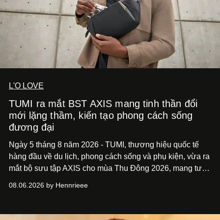
L'O LOVE
TUMI ra mắt BST AXIS mang tinh thần đổi
mới lặng thầm, kiến tạo phong cách sống
đương đại
Ngày 5 tháng 8 năm 2026 - TUMI, thương hiệu quốc tế
hàng đầu về du lịch, phong cách sống và phụ kiện, vừa ra
mắt bộ sưu tập AXIS cho mùa Thu Đông 2026, mang tư
duy thiết kế tiên phong, tái định nghĩa trải nghiệm du lịch
08.06.2026 by Hennrieee
và phong cách sống hiện đại bằng thiết kế sắc nét, chuẩn
xác gắn liền với tính thẩm mỹ toàn cầu.