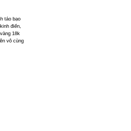
h táo bạo
inh điển,
 vàng 18k
nên vô cùng