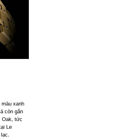
g màu xanh
lá còn gắn
l Oak, tức
ại Le
lạc.