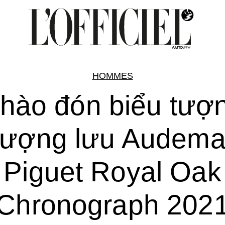
HOMMES
hào đón biểu tượ
hượng lưu Audema
Piguet Royal Oak
Chronograph 202