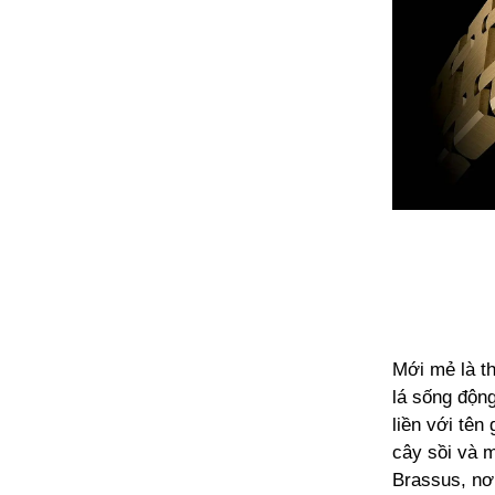
Mới mẻ là t
lá sống độn
liền với tên
cây sồi và 
Brassus, nơ