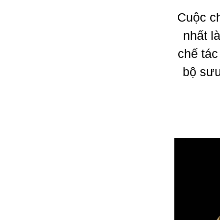
Cuộc ch
nhất l
chế tác
bộ sưu