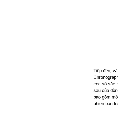
Tiếp đến, v
Chronograph
cọc số sắc n
sau của dòn
bao gồm một
phiên bản fr