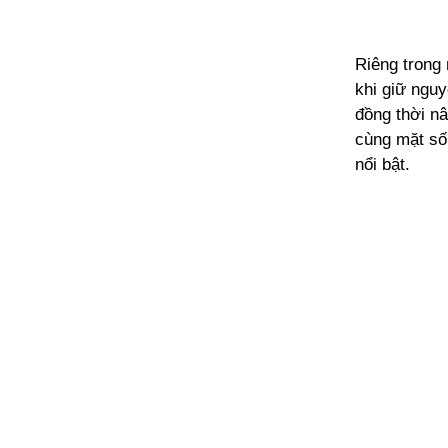
Riêng trong
khi giữ ngu
đồng thời n
cùng mặt số
nổi bật.