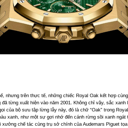
hế, nhưng trên thực tế, những chiếc Royal Oak kết hợp cùn
g đã từng xuất hiện vào năm 2001. Không chỉ vậy, sắc xanh 
 gọi của bộ sưu tập lừng lẫy này, đó là chữ “Oak” trong Roya
màu xanh, như một sự gợi nhớ đến cánh rừng sồi xanh ngát t
i xưởng chế tác cùng trụ sở chính của Audemars Piguet tọa 