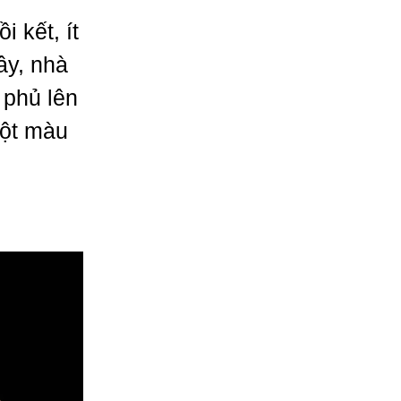
 kết, ít
ây, nhà
 phủ lên
một màu